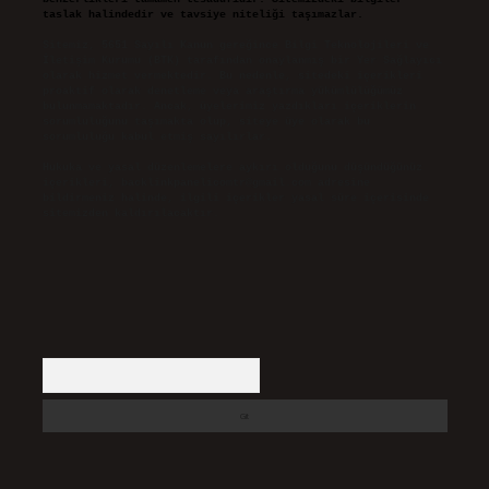
taslak halindedir ve tavsiye niteliği taşımazlar.
Sitemiz, 5651 Sayılı Kanun gereğince Bilgi Teknolojileri ve
İletişim Kurumu (BTK) tarafından onaylanmış bir Yer Sağlayıcı
olarak hizmet vermektedir. Bu nedenle, sitedeki içerikleri
proaktif olarak denetleme veya araştırma yükümlülüğümüz
bulunmamaktadır. Ancak, üyelerimiz yazdıkları içeriklerin
sorumluluğunu taşımakta olup, siteye üye olarak bu
sorumluluğu kabul etmiş sayılırlar.
Hukuka ve yasal düzenlemelere aykırı olduğunu düşündüğünüz
içerikleri,
backlinkpanelicomtr@gmail.com
adresine
bildirmeniz halinde, ilgili içerikler yasal süre içerisinde
sitemizden kaldırılacaktır.
Arama