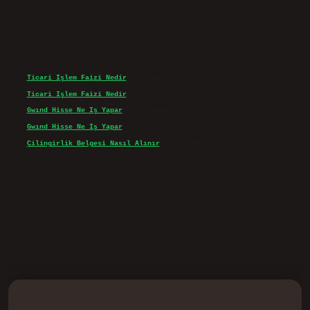
Son yorumlar
Ticari Işlem Faizi Nedir
için
admin
Ticari Işlem Faizi Nedir
için
Efe
Gwınd Hisse Ne Iş Yapar
için
admin
Gwınd Hisse Ne Iş Yapar
için
Bulut
Çilingirlik Belgesi Nasıl Alınır
için
admin
d.casino