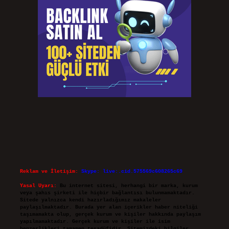
Reklam ve İletişim:
Skype: live:.cid.575569c608265c69
Yasal Uyarı:
Bu internet sitesi, herhangi bir marka, kurum
veya şahıs şirketi ile hiçbir bağlantısı bulunmamaktadır.
Sitede yalnızca kendi hazırladığımız makaleler
paylaşılmaktadır. Burada yer alan içerikler haber niteliği
taşımamakta olup, gerçek kurum ve kişiler hakkında paylaşım
yapılmamaktadır. Gerçek kurum ve kişiler ile isim
benzerlikleri tamamen tesadüfidir. Sitemizdeki bilgiler