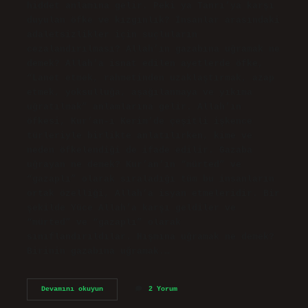
hiddet anlamına gelir. Peki ya Tanrı’ya karşı
duyulan öfke ve kızgınlık? İnsanlar arasındaki
adaletsizlikler için suçluların
cezalandırılması? Allah’ın gazabına uğramak ne
demek? Allah’a isnat edilen ayetlerde öfke,
“Lanet etmek, rahmetinden uzaklaştırmak, azap
etmek, yoksulluğa, aşağılanmaya ve yıkıma
uğratılmak” anlamlarına gelir. Allah’ın
öfkesi, Kur’an-ı Kerim’de çeşitli işkence
türleriyle birlikte anlatılırken, kime ve
neden öfkelendiği de ifade edilir. Gazaba
uğrayan ne demek? Kur’an’ın “mürted” ve
“gazaplı” olarak sıraladığı tüm bu insanların
ortak özelliği, Allah’a isyan etmeleridir. Bir
şekilde Yüce Allah’a karşı geldiler ve
“mürted” ve “gazaplı” olarak
sınıflandırıldılar. Hışmına uğramak ne demek?
Birinin gazabına uğramak.…
Gazabına
Devamını okuyun
2 Yorum
Uğramak
Ne