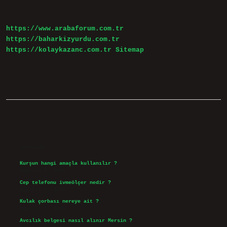
https://www.arabaforum.com.tr
https://baharkizyurdu.com.tr
https://kolaykazanc.com.tr
Sitemap
Sidebar
Son Yazılar
Kurşun hangi amaçla kullanılır ?
Ağustos 7, 2026
Cep telefonu ivmeölçer nedir ?
Ağustos 6, 2026
Kulak çorbası nereye ait ?
Ağustos 6, 2026
Avcılık belgesi nasıl alınır Mersin ?