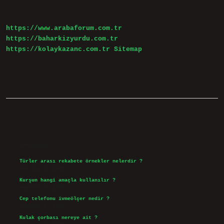
https://www.arabaforum.com.tr
https://baharkizyurdu.com.tr
https://kolaykazanc.com.tr
Sitemap
Sidebar
Son Yazılar
Türler arası rekabete örnekler nelerdir ?
Ağustos 9, 2026
Kurşun hangi amaçla kullanılır ?
Ağustos 7, 2026
Cep telefonu ivmeölçer nedir ?
Ağustos 6, 2026
Kulak çorbası nereye ait ?