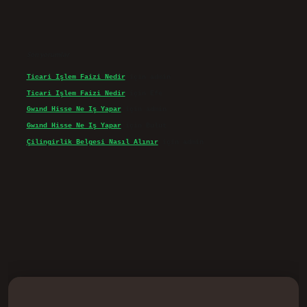
Son yorumlar
Ticari Işlem Faizi Nedir
için
admin
Ticari Işlem Faizi Nedir
için
Efe
Gwınd Hisse Ne Iş Yapar
için
admin
Gwınd Hisse Ne Iş Yapar
için
Bulut
Çilingirlik Belgesi Nasıl Alınır
için
admin
d.casino