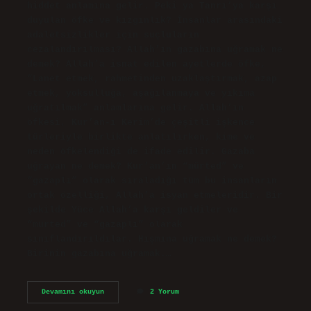
hiddet anlamına gelir. Peki ya Tanrı’ya karşı
duyulan öfke ve kızgınlık? İnsanlar arasındaki
adaletsizlikler için suçluların
cezalandırılması? Allah’ın gazabına uğramak ne
demek? Allah’a isnat edilen ayetlerde öfke,
“Lanet etmek, rahmetinden uzaklaştırmak, azap
etmek, yoksulluğa, aşağılanmaya ve yıkıma
uğratılmak” anlamlarına gelir. Allah’ın
öfkesi, Kur’an-ı Kerim’de çeşitli işkence
türleriyle birlikte anlatılırken, kime ve
neden öfkelendiği de ifade edilir. Gazaba
uğrayan ne demek? Kur’an’ın “mürted” ve
“gazaplı” olarak sıraladığı tüm bu insanların
ortak özelliği, Allah’a isyan etmeleridir. Bir
şekilde Yüce Allah’a karşı geldiler ve
“mürted” ve “gazaplı” olarak
sınıflandırıldılar. Hışmına uğramak ne demek?
Birinin gazabına uğramak.…
Gazabına
Devamını okuyun
2 Yorum
Uğramak
Ne