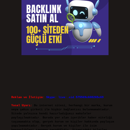
Reklam ve İletişim:
Skype: live:.cid.575569c608265c69
Yasal Uyarı:
Bu internet sitesi, herhangi bir marka, kurum
veya şahıs şirketi ile hiçbir bağlantısı bulunmamaktadır.
Sitede yalnızca kendi hazırladığımız makaleler
paylaşılmaktadır. Burada yer alan içerikler haber niteliği
taşımamakta olup, gerçek kurum ve kişiler hakkında paylaşım
yapılmamaktadır. Gerçek kurum ve kişiler ile isim
benzerlikleri tamamen tesadüfidir. Sitemizdeki bilgiler