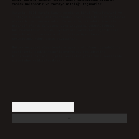
taslak halindedir ve tavsiye niteliği taşımazlar.
Sitemiz, 5651 Sayılı Kanun gereğince Bilgi Teknolojileri ve
İletişim Kurumu (BTK) tarafından onaylanmış bir Yer Sağlayıcı
olarak hizmet vermektedir. Bu nedenle, sitedeki içerikleri
proaktif olarak denetleme veya araştırma yükümlülüğümüz
bulunmamaktadır. Ancak, üyelerimiz yazdıkları içeriklerin
sorumluluğunu taşımakta olup, siteye üye olarak bu
sorumluluğu kabul etmiş sayılırlar.
Hukuka ve yasal düzenlemelere aykırı olduğunu düşündüğünüz
içerikleri,
backlinkpanelicomtr@gmail.com
adresine
bildirmeniz halinde, ilgili içerikler yasal süre içerisinde
sitemizden kaldırılacaktır.
Arama