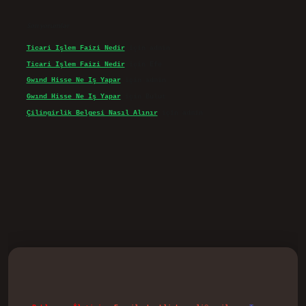
Son yorumlar
Ticari Işlem Faizi Nedir
için
admin
Ticari Işlem Faizi Nedir
için
Efe
Gwınd Hisse Ne Iş Yapar
için
admin
Gwınd Hisse Ne Iş Yapar
için
Bulut
Çilingirlik Belgesi Nasıl Alınır
için
admin
vd.casino