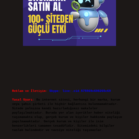
Reklam ve İletişim:
Skype: live:.cid.575569c608265c69
Yasal Uyarı:
Bu internet sitesi, herhangi bir marka, kurum
veya şahıs şirketi ile hiçbir bağlantısı bulunmamaktadır.
Sitede yalnızca kendi hazırladığımız makaleler
paylaşılmaktadır. Burada yer alan içerikler haber niteliği
taşımamakta olup, gerçek kurum ve kişiler hakkında paylaşım
yapılmamaktadır. Gerçek kurum ve kişiler ile isim
benzerlikleri tamamen tesadüfidir. Sitemizdeki bilgiler
taslak halindedir ve tavsiye niteliği taşımazlar.
Sitemiz, 5651 Sayılı Kanun gereğince Bilgi Teknolojileri ve