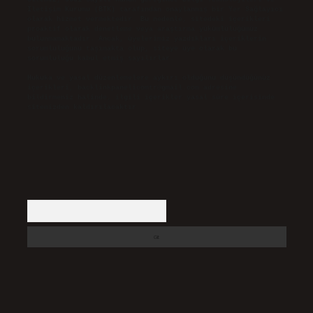
İletişim Kurumu (BTK) tarafından onaylanmış bir Yer Sağlayıcı
olarak hizmet vermektedir. Bu nedenle, sitedeki içerikleri
proaktif olarak denetleme veya araştırma yükümlülüğümüz
bulunmamaktadır. Ancak, üyelerimiz yazdıkları içeriklerin
sorumluluğunu taşımakta olup, siteye üye olarak bu
sorumluluğu kabul etmiş sayılırlar.
Hukuka ve yasal düzenlemelere aykırı olduğunu düşündüğünüz
içerikleri,
backlinkpanelicomtr@gmail.com
adresine
bildirmeniz halinde, ilgili içerikler yasal süre içerisinde
sitemizden kaldırılacaktır.
Arama