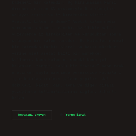
kademeli bir kalemdir. Uç kırılmasına karşı
direnci artıran SV sistemiyle üretilmiştir.
Kolayca açılır ve iz bırakmadan silinir.
Asetatlı kalem ne demek? Asetat kalem nedir
sorusunun en basit cevabı, özellikle şeffaf
yüzeylerde iz bırakabilen ve kuruduktan sonra
solmayan bir kalem türüdür. Bu kalemler normal
bir kalemden farklı olarak su bazlı mürekkep
yerine özel asetat bazlı bir mürekkep
kullanır. Neon kalem ne demek? Neon jel
kalemler, zengin, canlı bir “parlak” neon renk
üretirken sayfa üzerinde pürüzsüzce kaymaları
için katılaştırılmış jelden yapılır. Jel
dokuları, kağıt, cam, ayna ve diğer cilalı
yüzeylerde kullanılmalarını sağlar. Sihirli
kalem…
Aquarel
Devamını okuyun
Yorum Bırak
Kalem
Ne
Demek