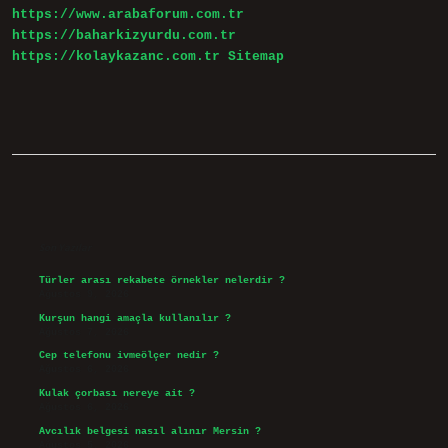
https://www.arabaforum.com.tr
https://baharkizyurdu.com.tr
https://kolaykazanc.com.tr
Sitemap
Sidebar
Son Yazılar
Türler arası rekabete örnekler nelerdir ?
Ağustos 9, 2026
Kurşun hangi amaçla kullanılır ?
Ağustos 7, 2026
Cep telefonu ivmeölçer nedir ?
Ağustos 6, 2026
Kulak çorbası nereye ait ?
Ağustos 6, 2026
Avcılık belgesi nasıl alınır Mersin ?
Ağustos 5, 2026