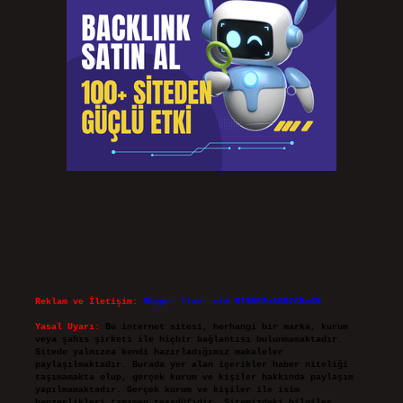
Reklam ve İletişim:
Skype: live:.cid.575569c608265c69
Yasal Uyarı:
Bu internet sitesi, herhangi bir marka, kurum
veya şahıs şirketi ile hiçbir bağlantısı bulunmamaktadır.
Sitede yalnızca kendi hazırladığımız makaleler
paylaşılmaktadır. Burada yer alan içerikler haber niteliği
taşımamakta olup, gerçek kurum ve kişiler hakkında paylaşım
yapılmamaktadır. Gerçek kurum ve kişiler ile isim
benzerlikleri tamamen tesadüfidir. Sitemizdeki bilgiler