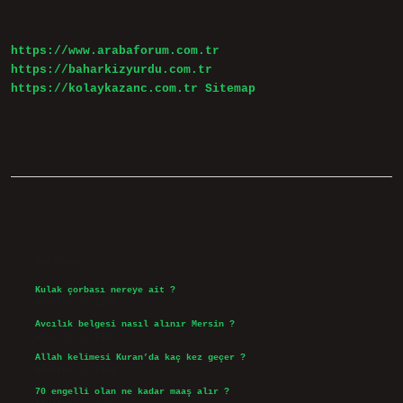
https://www.arabaforum.com.tr
https://baharkizyurdu.com.tr
https://kolaykazanc.com.tr
Sitemap
Sidebar
Son Yazılar
Kulak çorbası nereye ait ?
Ağustos 6, 2026
Avcılık belgesi nasıl alınır Mersin ?
Ağustos 5, 2026
Allah kelimesi Kuran’da kaç kez geçer ?
Ağustos 3, 2026
70 engelli olan ne kadar maaş alır ?