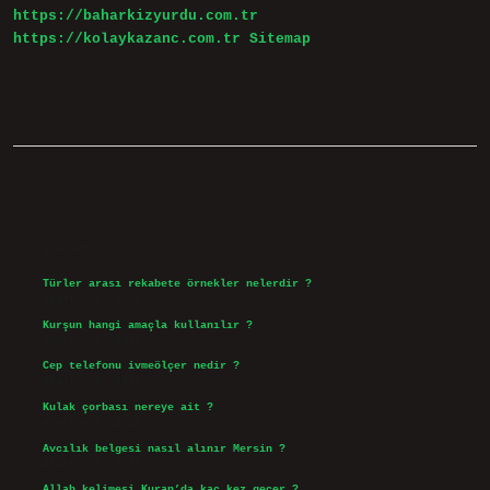
https://baharkizyurdu.com.tr
https://kolaykazanc.com.tr
Sitemap
Sidebar
Son Yazılar
Türler arası rekabete örnekler nelerdir ?
Ağustos 9, 2026
Kurşun hangi amaçla kullanılır ?
Ağustos 7, 2026
Cep telefonu ivmeölçer nedir ?
Ağustos 6, 2026
Kulak çorbası nereye ait ?
Ağustos 6, 2026
Avcılık belgesi nasıl alınır Mersin ?
Ağustos 5, 2026
Allah kelimesi Kuran’da kaç kez geçer ?