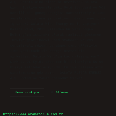
A.Ş. Galata Wind hisse ne üretiyor? Galata
Wind, Türkiye genelindeki Gold Standard ve VCS
sertifikalı güneş enerjisi santralleriyle %100
yenilenebilir enerji üretiyor. Gwınd enerji ne
iş yapar? Galata Wind Energy ne iş yapıyor?
Galata Wind, 2012 yılından bu yana Doğan
Holding’in iştiraki olarak faaliyet gösteren,
Türkiye genelindeki Gold Standard ve VCS
sertifikalı rüzgar ve güneş santralleriyle
%100 yenilenebilir enerji üreten bir
şirkettir. Galata Wind’in kaç çalışanı var?
Şirket, 26 Eylül 2024 tarihi itibariyle 56.00
kişiyi istihdam ediyordu. En iyi çalışanların
sıralamasına göz atın – GALATA RÜZGAR ENERJİ
A.Ş. Gwınd ne zaman bölündü? Şirket,…
Gwınd
Devamını okuyun
10 Yorum
Hisse
Ne
Iş
Yapar
https://www.arabaforum.com.tr