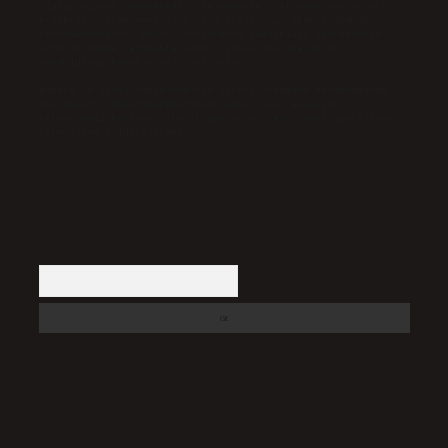
olarak hizmet vermektedir. Bu nedenle, sitedeki içerikleri
proaktif olarak denetleme veya araştırma yükümlülüğümüz
bulunmamaktadır. Ancak, üyelerimiz yazdıkları içeriklerin
sorumluluğunu taşımakta olup, siteye üye olarak bu
sorumluluğu kabul etmiş sayılırlar.
Hukuka ve yasal düzenlemelere aykırı olduğunu düşündüğünüz
içerikleri,
backlinkpanelicomtr@gmail.com
adresine
bildirmeniz halinde, ilgili içerikler yasal süre içerisinde
sitemizden kaldırılacaktır.
Arama