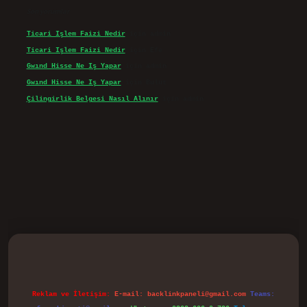
Son yorumlar
Ticari Işlem Faizi Nedir
için
admin
Ticari Işlem Faizi Nedir
için
Efe
Gwınd Hisse Ne Iş Yapar
için
admin
Gwınd Hisse Ne Iş Yapar
için
Bulut
Çilingirlik Belgesi Nasıl Alınır
için
admin
vd.casino
Reklam ve İletişim:
E-mail:
backlinkpaneli@gmail.com
Teams: