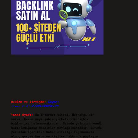
Reklam ve İletişim:
Skype:
live:.cid.575569c608265c69
Yasal Uyarı:
Bu internet sitesi, herhangi bir
marka, kurum veya şahıs şirketi ile hiçbir
bağlantısı bulunmamaktadır. Sitede yalnızca kendi
hazırladığımız makaleler paylaşılmaktadır. Burada
yer alan içerikler haber niteliği taşımamakta
olup, gerçek kurum ve kişiler hakkında paylaşım