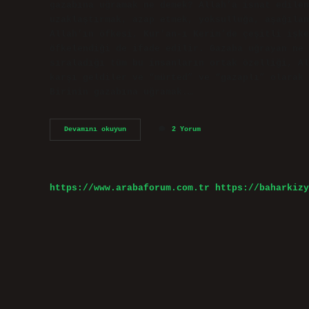
gazabına uğramak ne demek? Allah’a isnat edile
uzaklaştırmak, azap etmek, yoksulluğa, aşağılan
Allah’ın öfkesi, Kur’an-ı Kerim’de çeşitli işke
öfkelendiği de ifade edilir. Gazaba uğrayan ne 
sıraladığı tüm bu insanların ortak özelliği, Al
karşı geldiler ve “mürted” ve “gazaplı” olarak 
Birinin gazabına uğramak.…
Gazabına
Devamını okuyun
2 Yorum
Uğramak
Ne
https://www.arabaforum.com.tr
https://baharkizy