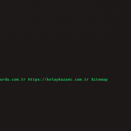
n ayetlerde öfke, “Lanet etmek, rahmetinden
maya ve yıkıma uğratılmak” anlamlarına gelir.
nce türleriyle birlikte anlatılırken, kime ve neden
demek? Kur’an’ın “mürted” ve “gazaplı” olarak
lah’a isyan etmeleridir. Bir şekilde Yüce Allah’a
sınıflandırıldılar. Hışmına uğramak ne demek?
urdu.com.tr
https://kolaykazanc.com.tr
Sitemap