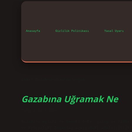
Anasayfa
Gizlilik Politikası
Yasal Uyarı
Etiket:
Gazabına uğradı ne demek
Gazabına Uğramak Ne
Tarih: Eylül 7, 2024
Gazabına uğradı ne demek? Öfke, gazap ve hiddet
ve kızgınlık? İnsanlar arasındaki adaletsizlikl