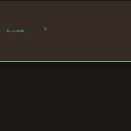
Hakkımızda
 anlamına gelir. Peki ya Tanrı’ya karşı duyulan öfke
er için suçluların cezalandırılması? Allah’ın