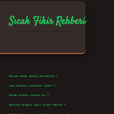
Sıcak Fikir Rehberi
Evine konfor katan pratik öneriler!
Sidebar
vd.casino
Son Yazılar
Kurşun hangi amaçla kullanılır ?
Ağustos 7, 2026
Cep telefonu ivmeölçer nedir ?
Ağustos 6, 2026
Kulak çorbası nereye ait ?
Ağustos 6, 2026
Avcılık belgesi nasıl alınır Mersin ?
Ağustos 5, 2026