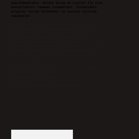
yapılmamaktadır. Gerçek kurum ve kişiler ile isim
benzerlikleri tamamen tesadüfidir. Sitemizdeki
bilgiler taslak halindedir ve tavsiye niteliği
taşımazlar.
Sitemiz, 5651 Sayılı Kanun gereğince Bilgi
Teknolojileri ve İletişim Kurumu (BTK) tarafından
onaylanmış bir Yer Sağlayıcı olarak hizmet
vermektedir. Bu nedenle, sitedeki içerikleri
proaktif olarak denetleme veya araştırma
yükümlülüğümüz bulunmamaktadır. Ancak, üyelerimiz
yazdıkları içeriklerin sorumluluğunu taşımakta
olup, siteye üye olarak bu sorumluluğu kabul
etmiş sayılırlar.
Hukuka ve yasal düzenlemelere aykırı olduğunu
düşündüğünüz içerikleri,
backlinkpanelicomtr@gmail.com
adresine
bildirmeniz halinde, ilgili içerikler yasal süre
içerisinde sitemizden kaldırılacaktır.
Arama