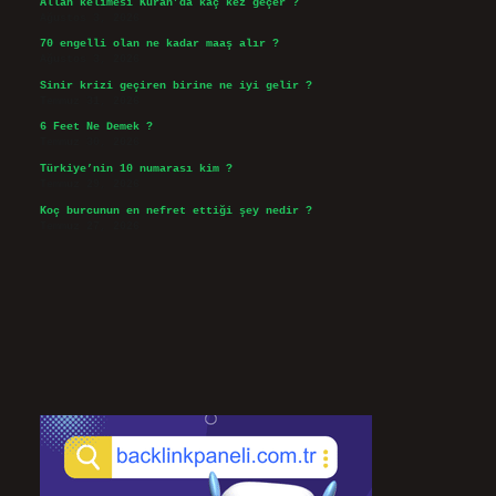
Allah kelimesi Kuran’da kaç kez geçer ?
Ağustos 3, 2026
70 engelli olan ne kadar maaş alır ?
Ağustos 3, 2026
Sinir krizi geçiren birine ne iyi gelir ?
Temmuz 31, 2026
6 Feet Ne Demek ?
Temmuz 30, 2026
Türkiye’nin 10 numarası kim ?
Temmuz 29, 2026
Koç burcunun en nefret ettiği şey nedir ?
Temmuz 27, 2026