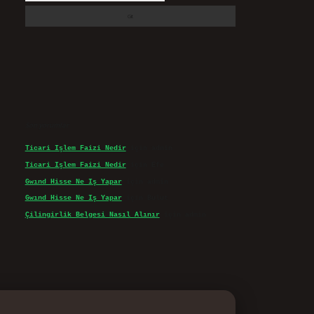
Son yorumlar
Ticari Işlem Faizi Nedir
için
admin
Ticari Işlem Faizi Nedir
için
Efe
Gwınd Hisse Ne Iş Yapar
için
admin
Gwınd Hisse Ne Iş Yapar
için
Bulut
Çilingirlik Belgesi Nasıl Alınır
için
admin