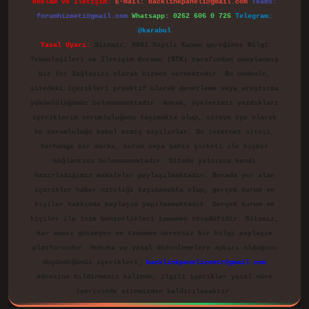
Reklam ve İletişim:
E-mail:
backlinkpaneli@gmail.com
Teams:
forumhizmeti@gmail.com
Whatsapp: 0262 606 0 726
Telegram:
@karabul
Yasal Uyarı:
Sitemiz, 5651 Sayılı Kanun gereğince Bilgi
Teknolojileri ve İletişim Kurumu (BTK) tarafından onaylanmış
bir Yer Sağlayıcı olarak hizmet vermektedir. Bu nedenle,
sitedeki içerikleri proaktif olarak denetleme veya araştırma
yükümlülüğümüz bulunmamaktadır. Ancak, üyelerimiz yazdıkları
içeriklerin sorumluluğunu taşımakta olup, siteye üye olarak
bu sorumluluğu kabul etmiş sayılırlar. Bu internet sitesi,
herhangi bir marka, kurum veya şahıs şirketi ile hiçbir
bağlantısı bulunmamaktadır. Sitede yalnızca kendi
hazırladığımız makaleler paylaşılmaktadır. Burada yer alan
içerikler haber niteliği taşımamakta olup, gerçek kurum ve
kişiler hakkında paylaşım yapılmamaktadır. Gerçek kurum ve
kişiler ile isim benzerlikleri tamamen tesadüfidir. Sitemiz,
kar amacı gütmeyen ve tamamen ücretsiz bir bilgi paylaşım
platformudur. Hukuka ve yasal düzenlemelere aykırı olduğunu
düşündüğünüz içerikleri,
backlinkpanelicomtr@gmail.com
adresine bildirmeniz halinde, ilgili içerikler yasal süre
içerisinde sitemizden kaldırılacaktır.