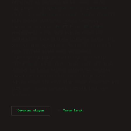
edinilmiş mi yazıyor? Ha ha, evet, evlat
edinilmiş. 3 yaşındayken onu yetimhaneden
aldık. 4 yaşına kadar yaşadı. Kedim olmadığı
için yatağa gidiyorum. Gamze kartanın
kocasının adı ne? MEHMET’E ÇOK BEKLENEN
PROTİSYON!! 6 gün önce Mehmet Karta kaç
yaşındadır? 1984 yılında Konya’da doğdu. İlk,
orta ve lise öğrenimini Manisa’da tamamladı.
2006 yılında Niğde Ömer Halisdemir
Üniversitesi Eğitim Fakültesi Öğretmenlik
Bölümü’nden mezun oldu. Gamze evli mi? Gamze
Özçelik ve Merve Dizdar evlendi!10 Haziran
2024 Gamze Kartanın kaç tane çocuğu var?
Mehmet Karta ile evli olan Gamze Karta’nın bir
kızı var. Gamze Kartanın kızının ismi ne?
Herkese…
Gamze
Devamını okuyun
Yorum Bırak
Karta
Evli
Mi