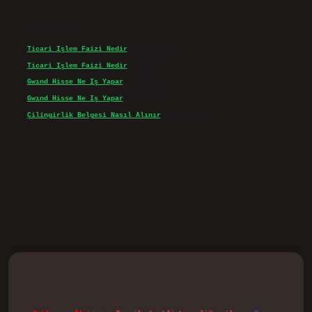
Son yorumlar
Ticari Işlem Faizi Nedir
için
admin
Ticari Işlem Faizi Nedir
için
Efe
Gwınd Hisse Ne Iş Yapar
için
admin
Gwınd Hisse Ne Iş Yapar
için
Bulut
Çilingirlik Belgesi Nasıl Alınır
için
admin
d.casino