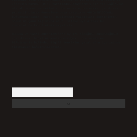
İletişim Kurumu (BTK) tarafından onaylanmış bir Yer Sağlayıcı
olarak hizmet vermektedir. Bu nedenle, sitedeki içerikleri
proaktif olarak denetleme veya araştırma yükümlülüğümüz
bulunmamaktadır. Ancak, üyelerimiz yazdıkları içeriklerin
sorumluluğunu taşımakta olup, siteye üye olarak bu
sorumluluğu kabul etmiş sayılırlar.
Hukuka ve yasal düzenlemelere aykırı olduğunu düşündüğünüz
içerikleri,
backlinkpanelicomtr@gmail.com
adresine
bildirmeniz halinde, ilgili içerikler yasal süre içerisinde
sitemizden kaldırılacaktır.
Arama