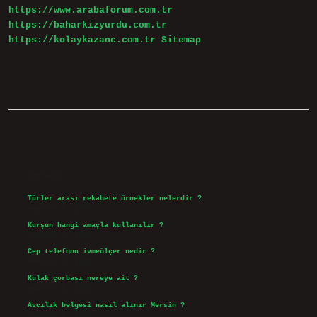
https://www.arabaforum.com.tr
https://baharkizyurdu.com.tr
https://kolaykazanc.com.tr
Sitemap
Sidebar
Son Yazılar
Türler arası rekabete örnekler nelerdir ?
Ağustos 9, 2026
Kurşun hangi amaçla kullanılır ?
Ağustos 7, 2026
Cep telefonu ivmeölçer nedir ?
Ağustos 6, 2026
Kulak çorbası nereye ait ?
Ağustos 6, 2026
Avcılık belgesi nasıl alınır Mersin ?
Ağustos 5, 2026