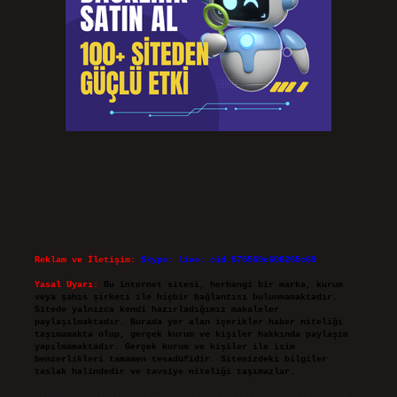
Reklam ve İletişim:
Skype: live:.cid.575569c608265c69
Yasal Uyarı:
Bu internet sitesi, herhangi bir marka, kurum
veya şahıs şirketi ile hiçbir bağlantısı bulunmamaktadır.
Sitede yalnızca kendi hazırladığımız makaleler
paylaşılmaktadır. Burada yer alan içerikler haber niteliği
taşımamakta olup, gerçek kurum ve kişiler hakkında paylaşım
yapılmamaktadır. Gerçek kurum ve kişiler ile isim
benzerlikleri tamamen tesadüfidir. Sitemizdeki bilgiler
taslak halindedir ve tavsiye niteliği taşımazlar.
Sitemiz, 5651 Sayılı Kanun gereğince Bilgi Teknolojileri ve