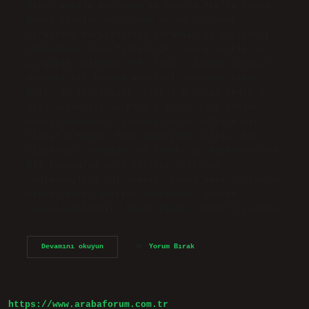
diğer adıyla Rûh-nâme ve Hüsn ü Aşk’ta ruhun
beden âlemine yolculuğu ve bu yolculuk
sırasında karşılaştığı durumlar ve geçirdiği
dönüşümler önce fizyolojik, sonra mistik ve
alegorik düzlemde ele alınır. Sıhhat-u maraz
mesnevi mi? Farsça eserleri arasında Divan
Heft-câm (Sâkinâme), Sıhhat u Maraz (Hüsn ü
Aşk) mesnevisi ve Rind ü Zahid adlı mensur
eseri meşhurdur. Sıhhatı maraz tezkire mi?
Sıhhat ü Maraz: Fars nesirinde yazılan bir
risaledir. Marazdan ne demek? Bu bağlamda Türk
Dil Kurumu’na göre sıkıntı çıkarmak,
“anlaşmazlığa yol açacak, kavga veya çatışmaya
sebep olacak şekilde davranmak” olarak
tanımlanmaktadır. Kavga etmek, gürültü yapmak…
Sıhhat
Devamını okuyun
Yorum Bırak
Ü
Maraz
Ne
Anlatır
https://www.arabaforum.com.tr