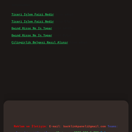
Son yorumlar
Ticari Işlem Faizi Nedir
için
admin
Ticari Işlem Faizi Nedir
için
Efe
Gwınd Hisse Ne Iş Yapar
için
admin
Gwınd Hisse Ne Iş Yapar
için
Bulut
Çilingirlik Belgesi Nasıl Alınır
için
admin
vd.casino
Reklam ve İletişim:
E-mail:
backlinkpaneli@gmail.com
Teams: