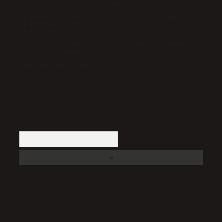
olarak hizmet vermektedir. Bu nedenle, sitedeki içerikleri
proaktif olarak denetleme veya araştırma yükümlülüğümüz
bulunmamaktadır. Ancak, üyelerimiz yazdıkları içeriklerin
sorumluluğunu taşımakta olup, siteye üye olarak bu
sorumluluğu kabul etmiş sayılırlar.
Hukuka ve yasal düzenlemelere aykırı olduğunu düşündüğünüz
içerikleri,
backlinkpanelicomtr@gmail.com
adresine
bildirmeniz halinde, ilgili içerikler yasal süre içerisinde
sitemizden kaldırılacaktır.
Arama