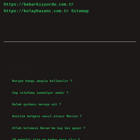
https://baharkizyurdu.com.tr
https://kolaykazanc.com.tr
Sitemap
Sidebar
Son Yazılar
Kurşun hangi amaçla kullanılır ?
Ağustos 7, 2026
Cep telefonu ivmeölçer nedir ?
Ağustos 6, 2026
Kulak çorbası nereye ait ?
Ağustos 6, 2026
Avcılık belgesi nasıl alınır Mersin ?
Ağustos 5, 2026
Allah kelimesi Kuran’da kaç kez geçer ?
Ağustos 3, 2026
70 engelli olan ne kadar maaş alır ?