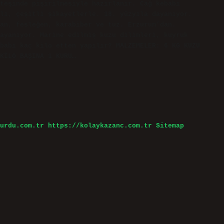
teşinde pişirilmesiyle hazırlanır. Cağ kebabı
lı, çeşitli şikayetlerle. 18. yüzyıla dayanıyor.
an, fesleğen, karabiber ve tuz. Erzurum’dan.
ayanıyor. Marine edilmiş kuzu dilimleri, kuyruk
babı kaç kilo etten yapılır? MALZEMELER: 6 KG KUZU
KİLO BAŞINA 1 KURU…
urdu.com.tr
https://kolaykazanc.com.tr
Sitemap