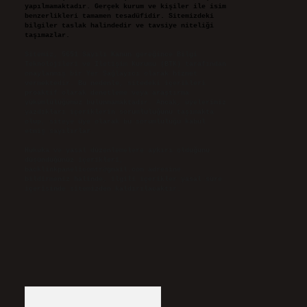
yapılmamaktadır. Gerçek kurum ve kişiler ile isim
benzerlikleri tamamen tesadüfidir. Sitemizdeki
bilgiler taslak halindedir ve tavsiye niteliği
taşımazlar.
Sitemiz, 5651 Sayılı Kanun gereğince Bilgi
Teknolojileri ve İletişim Kurumu (BTK) tarafından
onaylanmış bir Yer Sağlayıcı olarak hizmet
vermektedir. Bu nedenle, sitedeki içerikleri
proaktif olarak denetleme veya araştırma
yükümlülüğümüz bulunmamaktadır. Ancak, üyelerimiz
yazdıkları içeriklerin sorumluluğunu taşımakta
olup, siteye üye olarak bu sorumluluğu kabul
etmiş sayılırlar.
Hukuka ve yasal düzenlemelere aykırı olduğunu
düşündüğünüz içerikleri,
backlinkpanelicomtr@gmail.com
adresine
bildirmeniz halinde, ilgili içerikler yasal süre
içerisinde sitemizden kaldırılacaktır.
Arama