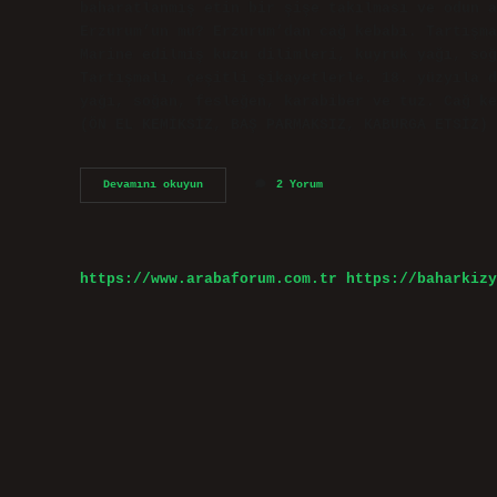
baharatlanmış etin bir şişe takılması ve odun a
Erzurum’un mu? Erzurum’dan cağ kebabı. Tartışma
Marine edilmiş kuzu dilimleri, kuyruk yağı, soğ
Tartışmalı, çeşitli şikayetlerle. 18. yüzyıla d
yağı, soğan, fesleğen, karabiber ve tuz. Cağ ke
(ÖN EL KEMİKSİZ, BAŞ PARMAKSIZ, KABURGA ETSİZ) 
Erzurum
Devamını okuyun
2 Yorum
Cağ
Kebabı
Ne
Eti
https://www.arabaforum.com.tr
https://baharkizy