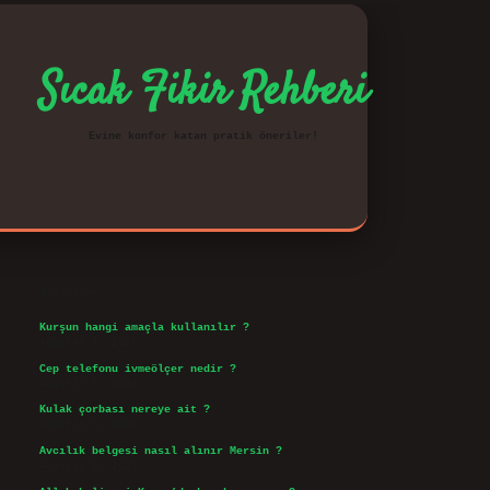
Sıcak Fikir Rehberi
Evine konfor katan pratik öneriler!
Sidebar
vd.casino
Son Yazılar
Kurşun hangi amaçla kullanılır ?
Ağustos 7, 2026
Cep telefonu ivmeölçer nedir ?
Ağustos 6, 2026
Kulak çorbası nereye ait ?
Ağustos 6, 2026
Avcılık belgesi nasıl alınır Mersin ?
Ağustos 5, 2026