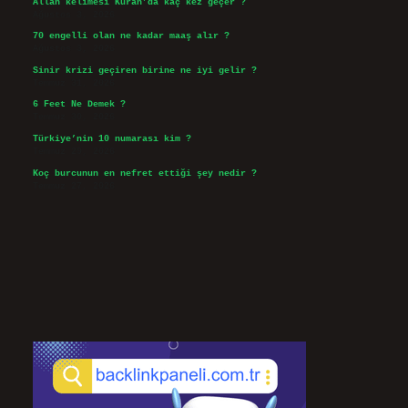
Allah kelimesi Kuran’da kaç kez geçer ?
Ağustos 3, 2026
70 engelli olan ne kadar maaş alır ?
Ağustos 3, 2026
Sinir krizi geçiren birine ne iyi gelir ?
Temmuz 31, 2026
6 Feet Ne Demek ?
Temmuz 30, 2026
Türkiye’nin 10 numarası kim ?
Temmuz 29, 2026
Koç burcunun en nefret ettiği şey nedir ?
Temmuz 27, 2026