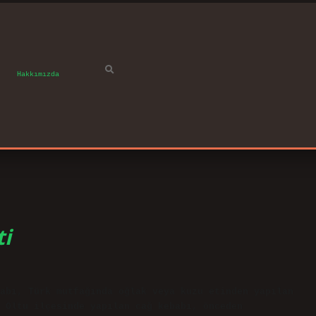
Hakkımızda
ti
abı, Türk mutfağında oğlak veya kuzu etinden yapılan
 Oltu ilçesinde yapılan cağ kebabı, önceden