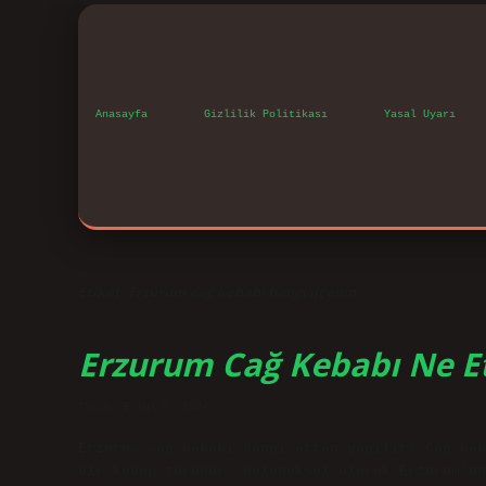
Anasayfa
Gizlilik Politikası
Yasal Uyarı
Etiket:
Erzurum cağ kebabı hangi ilçenin
Erzurum Cağ Kebabı Ne E
Tarih: Eylül 8, 2024
Erzurum cağ kebabı hangi etten yapılır? Cağ keb
bir kebap türüdür. Geleneksel olarak Erzurum’un