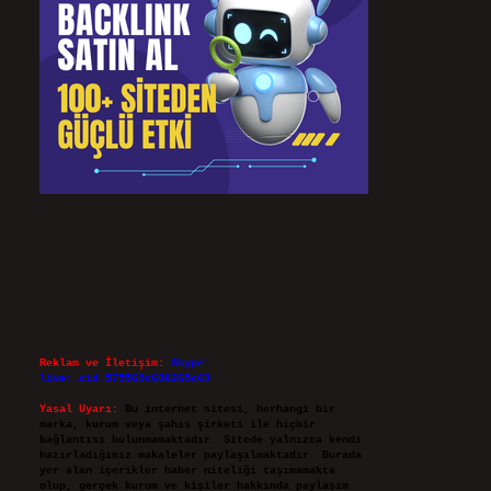
Reklam ve İletişim:
Skype:
live:.cid.575569c608265c69
Yasal Uyarı:
Bu internet sitesi, herhangi bir
marka, kurum veya şahıs şirketi ile hiçbir
bağlantısı bulunmamaktadır. Sitede yalnızca kendi
hazırladığımız makaleler paylaşılmaktadır. Burada
yer alan içerikler haber niteliği taşımamakta
olup, gerçek kurum ve kişiler hakkında paylaşım