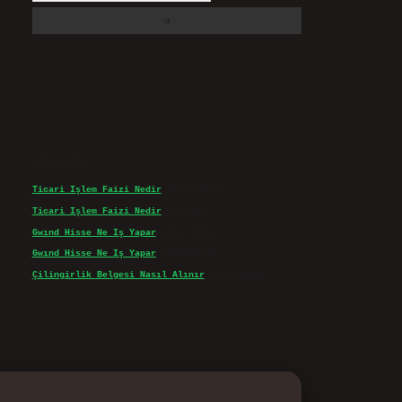
Son yorumlar
Ticari Işlem Faizi Nedir
için
admin
Ticari Işlem Faizi Nedir
için
Efe
Gwınd Hisse Ne Iş Yapar
için
admin
Gwınd Hisse Ne Iş Yapar
için
Bulut
Çilingirlik Belgesi Nasıl Alınır
için
admin