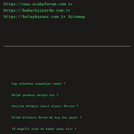
https://www.arabaforum.com.tr
https://baharkizyurdu.com.tr
https://kolaykazanc.com.tr
Sitemap
Sidebar
Son Yazılar
Cep telefonu ivmeölçer nedir ?
Ağustos 6, 2026
Kulak çorbası nereye ait ?
Ağustos 6, 2026
Avcılık belgesi nasıl alınır Mersin ?
Ağustos 5, 2026
Allah kelimesi Kuran’da kaç kez geçer ?
Ağustos 3, 2026
70 engelli olan ne kadar maaş alır ?
Ağustos 3, 2026