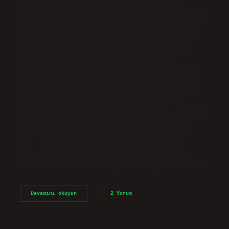
kebabı, Türk mutfağında oğlak veya kuzu
etinden yapılan bir kebap türüdür. Geleneksel
olarak Erzurum’un Oltu ilçesinde yapılan cağ
kebabı, önceden baharatlanmış etin bir şişe
takılması ve odun ateşinde pişirilmesiyle
hazırlanır. Cağ kebabı Erzurum’un mu?
Erzurum’dan cağ kebabı. Tartışmalı, çeşitli
şikayetlerle. 18. yüzyıla dayanıyor. Marine
edilmiş kuzu dilimleri, kuyruk yağı, soğan,
fesleğen, karabiber ve tuz. Erzurum’dan.
Tartışmalı, çeşitli şikayetlerle. 18. yüzyıla
dayanıyor. Marine edilmiş kuzu dilimleri,
kuyruk yağı, soğan, fesleğen, karabiber ve
tuz. Cağ kebabı kaç kilo etten yapılır?
MALZEMELER: 6 KG KUZU (ÖN EL KEMİKSİZ, BAŞ
PARMAKSIZ, KABURGA ETSİZ) KİLO BAŞINA 1 KURU…
Erzurum
Devamını okuyun
2 Yorum
Cağ
Kebabı
Ne
Eti