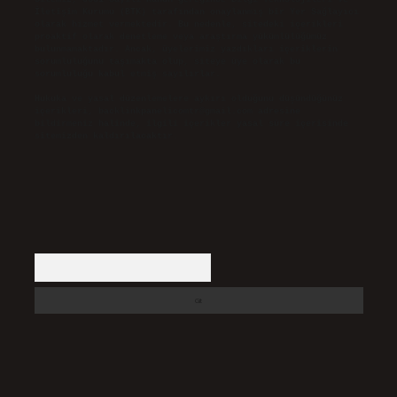
İletişim Kurumu (BTK) tarafından onaylanmış bir Yer Sağlayıcı
olarak hizmet vermektedir. Bu nedenle, sitedeki içerikleri
proaktif olarak denetleme veya araştırma yükümlülüğümüz
bulunmamaktadır. Ancak, üyelerimiz yazdıkları içeriklerin
sorumluluğunu taşımakta olup, siteye üye olarak bu
sorumluluğu kabul etmiş sayılırlar.
Hukuka ve yasal düzenlemelere aykırı olduğunu düşündüğünüz
içerikleri,
backlinkpanelicomtr@gmail.com
adresine
bildirmeniz halinde, ilgili içerikler yasal süre içerisinde
sitemizden kaldırılacaktır.
Arama