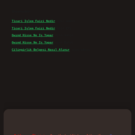
Son yorumlar
Ticari Işlem Faizi Nedir
için
admin
Ticari Işlem Faizi Nedir
için
Efe
Gwınd Hisse Ne Iş Yapar
için
admin
Gwınd Hisse Ne Iş Yapar
için
Bulut
Çilingirlik Belgesi Nasıl Alınır
için
admin
vd.casino