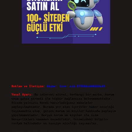
Reklam ve İletişim:
Skype: live:.cid.575569c608265c69
Yasal Uyarı:
Bu internet sitesi, herhangi bir marka, kurum
veya şahıs şirketi ile hiçbir bağlantısı bulunmamaktadır.
Sitede yalnızca kendi hazırladığımız makaleler
paylaşılmaktadır. Burada yer alan içerikler haber niteliği
taşımamakta olup, gerçek kurum ve kişiler hakkında paylaşım
yapılmamaktadır. Gerçek kurum ve kişiler ile isim
benzerlikleri tamamen tesadüfidir. Sitemizdeki bilgiler
taslak halindedir ve tavsiye niteliği taşımazlar.
Sitemiz, 5651 Sayılı Kanun gereğince Bilgi Teknolojileri ve