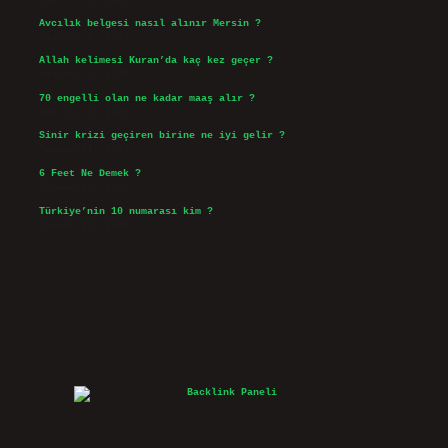
Avcılık belgesi nasıl alınır Mersin ?
Ağustos 5, 2026
Allah kelimesi Kuran’da kaç kez geçer ?
Ağustos 3, 2026
70 engelli olan ne kadar maaş alır ?
Ağustos 3, 2026
Sinir krizi geçiren birine ne iyi gelir ?
Temmuz 31, 2026
6 Feet Ne Demek ?
Temmuz 30, 2026
Türkiye’nin 10 numarası kim ?
Temmuz 29, 2026