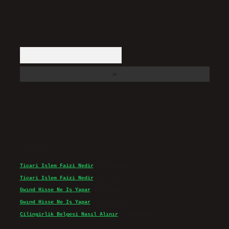
Arama
Son yorumlar
Ticari Işlem Faizi Nedir
için
admin
Ticari Işlem Faizi Nedir
için
Efe
Gwınd Hisse Ne Iş Yapar
için
admin
Gwınd Hisse Ne Iş Yapar
için
Bulut
Çilingirlik Belgesi Nasıl Alınır
için
admin