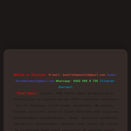
d.casino
Reklam ve İletişim:
E-mail:
backlinkpaneli@gmail.com
Teams:
forumhizmeti@gmail.com
Whatsapp: 0262 606 0 726
Telegram:
@karabul
Yasal Uyarı:
Sitemiz, 5651 Sayılı Kanun gereğince Bilgi
Teknolojileri ve İletişim Kurumu (BTK) tarafından onaylanmış
bir Yer Sağlayıcı olarak hizmet vermektedir. Bu nedenle,
sitedeki içerikleri proaktif olarak denetleme veya araştırma
yükümlülüğümüz bulunmamaktadır. Ancak, üyelerimiz yazdıkları
içeriklerin sorumluluğunu taşımakta olup, siteye üye olarak
bu sorumluluğu kabul etmiş sayılırlar. Bu internet sitesi,