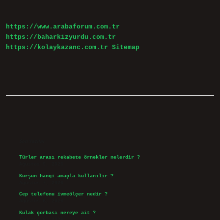
Olur
https://www.arabaforum.com.tr
https://baharkizyurdu.com.tr
https://kolaykazanc.com.tr
Sitemap
Sidebar
Son Yazılar
Türler arası rekabete örnekler nelerdir ?
Ağustos 9, 2026
Kurşun hangi amaçla kullanılır ?
Ağustos 7, 2026
Cep telefonu ivmeölçer nedir ?
Ağustos 6, 2026
Kulak çorbası nereye ait ?
Ağustos 6, 2026