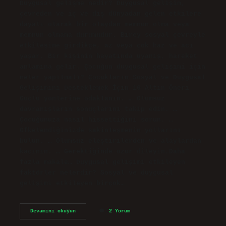
Duygusal gelişme nedir? Duygusal gelişim,
çevreden ve iç ve dış dünyadan gelen etkilere
dayalı olarak bir olaydan memnun olma veya
memnun olmama durumudur. Birey sosyal çevreyle
etkileşime girdikçe, az veya çok haz ve acı
yaşar. Bir kişinin hayatında uyanış, hareket
anlamına gelir. Çocuğun duygusal gelişimi için
neler yapılmalı? Çocukların Sosyal ve Duygusal
Gelişimini Desteklemek İçin 10 Altın Öneri
Güçlü yönlerine odaklanın. … Olumsuz
davranışların sonuçlarını takip edin. …
Çocuğunuza nasıl hissettiğini sorun. …
Öfkelendiğinizde sakinleşmenin yollarını
bulun. … Olumsuz eleştirilerden ve alaylardan
kaçının. … Gerektiğinde özür dileyin.Daha
fazla makale… Duygusal gelişimi etkileyen
faktörler nelerdir? Sosyal ve duygusal
gelişimi etkileyen birçok…
Duygusal
Devamını okuyun
2 Yorum
Gelişim
Nasıl