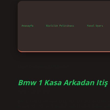
Anasayfa
Gizlilik Politikası
Yasal Uyarı
Etiket:
En az yakan BMW hangisi
Bmw 1 Kasa Arkadan Itiş
Tarih: Aralık 20, 2024
BMW 1 Serisi arkadan itiş mi? İlk iki nesilde a
Mevcut X1, X2 ve 2 Serisi modellerini önden çek