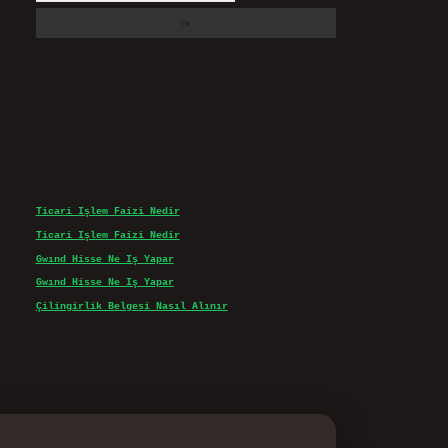
Son yorumlar
Ticari Işlem Faizi Nedir
için
admin
Ticari Işlem Faizi Nedir
için
Efe
Gwınd Hisse Ne Iş Yapar
için
admin
Gwınd Hisse Ne Iş Yapar
için
Bulut
Çilingirlik Belgesi Nasıl Alınır
için
admin