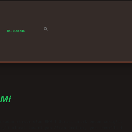
Hakkımızda
 Mi
rkadan itişli olan BMW 1 Serisi artık önden çekişli.
işli olarak tasarlayan Alman üretici, yeni nesille 1