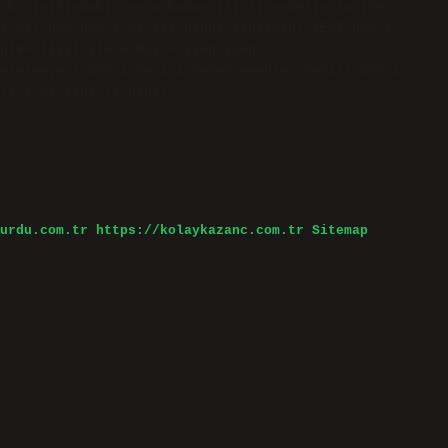
ck sınıfındaki son arkadan itişli modelin tarihe
i mi? BMW BMW 1 Serisi hangi şanzıman? YENİ BMW 1
hp)90 (122) 2Tork Nm230 2Şanzıman7 –
utulmuyor? BMW 1 Serisi neden popüler değil? BMW 1
ları ve sınırlı bagaj…
urdu.com.tr
https://kolaykazanc.com.tr
Sitemap