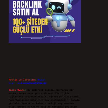
Reklam ve İletişim:
Skype:
live:.cid.575569c608265c69
Yasal Uyarı:
Bu internet sitesi, herhangi bir
marka, kurum veya şahıs şirketi ile hiçbir
bağlantısı bulunmamaktadır. Sitede yalnızca kendi
hazırladığımız makaleler paylaşılmaktadır. Burada
yer alan içerikler haber niteliği taşımamakta
olup, gerçek kurum ve kişiler hakkında paylaşım