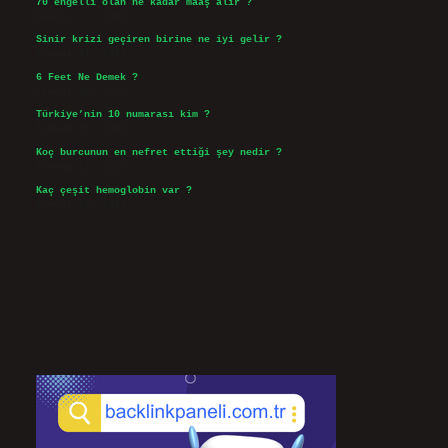
70 engelli olan ne kadar maaş alır ?
Ağustos 3, 2026
Sinir krizi geçiren birine ne iyi gelir ?
Temmuz 31, 2026
6 Feet Ne Demek ?
Temmuz 30, 2026
Türkiye’nin 10 numarası kim ?
Temmuz 29, 2026
Koç burcunun en nefret ettiği şey nedir ?
Temmuz 27, 2026
Kaç çeşit hemoglobin var ?
Temmuz 25, 2026