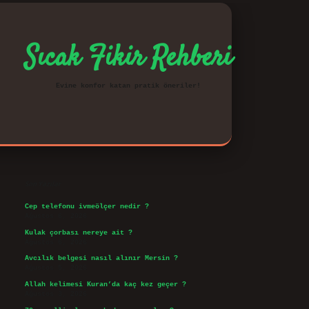
Sıcak Fikir Rehberi
Evine konfor katan pratik öneriler!
Sidebar
vd.casino
Son Yazılar
Cep telefonu ivmeölçer nedir ?
Ağustos 6, 2026
Kulak çorbası nereye ait ?
Ağustos 6, 2026
Avcılık belgesi nasıl alınır Mersin ?
Ağustos 5, 2026
Allah kelimesi Kuran’da kaç kez geçer ?
Ağustos 3, 2026