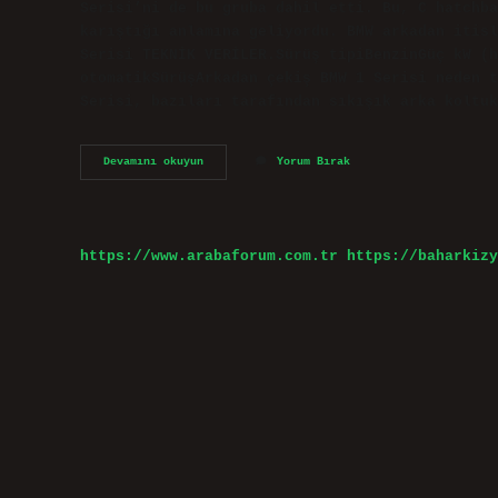
Serisi’ni de bu gruba dahil etti. Bu, C hatchba
karıştığı anlamına geliyordu. BMW arkadan itisl
Serisi TEKNİK VERİLER.Sürüş tipiBenzinGüç kW (
otomatikSürüşArkadan çekiş BMW 1 Serisi neden t
Serisi, bazıları tarafından sıkışık arka koltuk
Bmw
Devamını okuyun
Yorum Bırak
1
Kasa
Arkadan
Itiş
Mi
https://www.arabaforum.com.tr
https://baharkizy