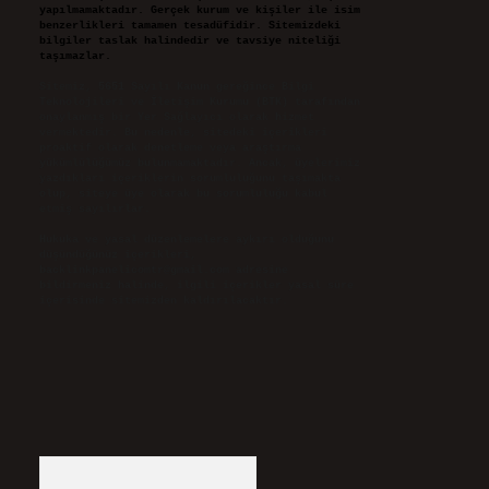
yapılmamaktadır. Gerçek kurum ve kişiler ile isim
benzerlikleri tamamen tesadüfidir. Sitemizdeki
bilgiler taslak halindedir ve tavsiye niteliği
taşımazlar.
Sitemiz, 5651 Sayılı Kanun gereğince Bilgi
Teknolojileri ve İletişim Kurumu (BTK) tarafından
onaylanmış bir Yer Sağlayıcı olarak hizmet
vermektedir. Bu nedenle, sitedeki içerikleri
proaktif olarak denetleme veya araştırma
yükümlülüğümüz bulunmamaktadır. Ancak, üyelerimiz
yazdıkları içeriklerin sorumluluğunu taşımakta
olup, siteye üye olarak bu sorumluluğu kabul
etmiş sayılırlar.
Hukuka ve yasal düzenlemelere aykırı olduğunu
düşündüğünüz içerikleri,
backlinkpanelicomtr@gmail.com
adresine
bildirmeniz halinde, ilgili içerikler yasal süre
içerisinde sitemizden kaldırılacaktır.
Arama