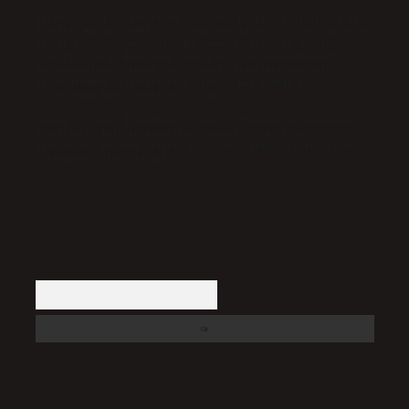
Sitemiz, 5651 Sayılı Kanun gereğince Bilgi Teknolojileri ve
İletişim Kurumu (BTK) tarafından onaylanmış bir Yer Sağlayıcı
olarak hizmet vermektedir. Bu nedenle, sitedeki içerikleri
proaktif olarak denetleme veya araştırma yükümlülüğümüz
bulunmamaktadır. Ancak, üyelerimiz yazdıkları içeriklerin
sorumluluğunu taşımakta olup, siteye üye olarak bu
sorumluluğu kabul etmiş sayılırlar.
Hukuka ve yasal düzenlemelere aykırı olduğunu düşündüğünüz
içerikleri,
backlinkpanelicomtr@gmail.com
adresine
bildirmeniz halinde, ilgili içerikler yasal süre içerisinde
sitemizden kaldırılacaktır.
Arama