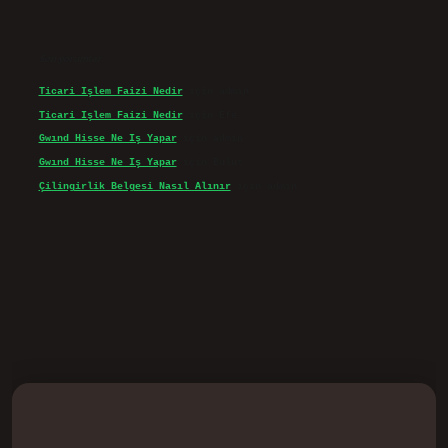
Son yorumlar
Ticari Işlem Faizi Nedir
için
admin
Ticari Işlem Faizi Nedir
için
Efe
Gwınd Hisse Ne Iş Yapar
için
admin
Gwınd Hisse Ne Iş Yapar
için
Bulut
Çilingirlik Belgesi Nasıl Alınır
için
admin
d.casino