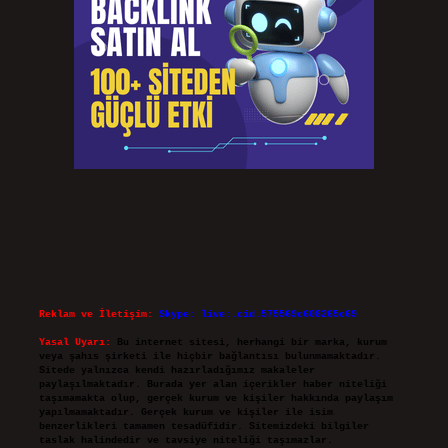
Reklam ve İletişim:
Skype: live:.cid.575569c608265c69
Yasal Uyarı:
Bu internet sitesi, herhangi bir marka, kurum
veya şahıs şirketi ile hiçbir bağlantısı bulunmamaktadır.
Sitede yalnızca kendi hazırladığımız makaleler
paylaşılmaktadır. Burada yer alan içerikler haber niteliği
taşımamakta olup, gerçek kurum ve kişiler hakkında paylaşım
yapılmamaktadır. Gerçek kurum ve kişiler ile isim
benzerlikleri tamamen tesadüfidir. Sitemizdeki bilgiler
taslak halindedir ve tavsiye niteliği taşımazlar.