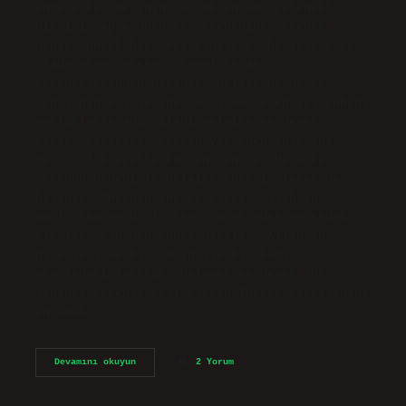
angele kelimesinin sözlük anlamı yetenektir.
Bir işi yapma gücü ve yeteneğine yetenek
denir. Ancak bir şeyi algılama, hatırlama ve
ifade etme yeteneği temel insan
yeteneklerinden biridir. Melaik ne demek?
Tanrı’nın emirlerine tam itaat eden iyi ruhani
varlıkların adı. Ilahi melaike ne demek?
Fatır, yaratıcı, yoktan var eden anlamına
gelir. İlk ayette kullanılan “el-Melaike”
sözcüğü nedeniyle Melaike Suresi olarak da
bilinir. Surenin ana temaları, Allah’ın
varlığına ve birliğine işaret eden evrendeki
olaylar, ölümden sonra diriliş, Allah’ın
nimetleri ve bir mümin ile bir kâfir
arasındaki farktır. Melamet ne demek TDK?
Yabancı kökenli kelimelerin Türkçe karşılığını
anlamak…
Melake
Devamını okuyun
2 Yorum
Ne
Demek
Tdk