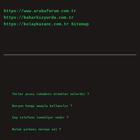
https://www.arabaforum.com.tr
https://baharkizyurdu.com.tr
https://kolaykazanc.com.tr
Sitemap
Sidebar
Son Yazılar
Türler arası rekabete örnekler nelerdir ?
Ağustos 9, 2026
Kurşun hangi amaçla kullanılır ?
Ağustos 7, 2026
Cep telefonu ivmeölçer nedir ?
Ağustos 6, 2026
Kulak çorbası nereye ait ?
Ağustos 6, 2026