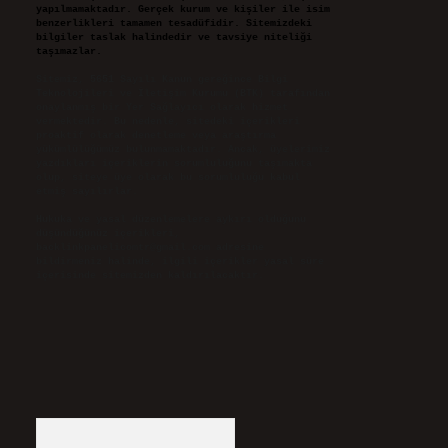
yapılmamaktadır. Gerçek kurum ve kişiler ile isim
benzerlikleri tamamen tesadüfidir. Sitemizdeki
bilgiler taslak halindedir ve tavsiye niteliği
taşımazlar.
Sitemiz, 5651 Sayılı Kanun gereğince Bilgi
Teknolojileri ve İletişim Kurumu (BTK) tarafından
onaylanmış bir Yer Sağlayıcı olarak hizmet
vermektedir. Bu nedenle, sitedeki içerikleri
proaktif olarak denetleme veya araştırma
yükümlülüğümüz bulunmamaktadır. Ancak, üyelerimiz
yazdıkları içeriklerin sorumluluğunu taşımakta
olup, siteye üye olarak bu sorumluluğu kabul
etmiş sayılırlar.
Hukuka ve yasal düzenlemelere aykırı olduğunu
düşündüğünüz içerikleri,
backlinkpanelicomtr@gmail.com
adresine
bildirmeniz halinde, ilgili içerikler yasal süre
içerisinde sitemizden kaldırılacaktır.
Arama