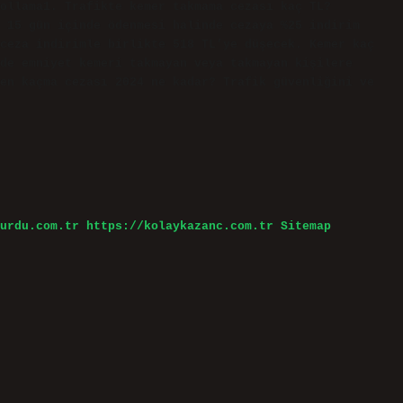
ollama1. Trafikte kemer takmama cezası kaç TL?
 15 gün içinde ödenmesi halinde cezaya %25 indirim
ceza indirimle birlikte 518 TL’ye düşecek. Kemer kaç
de emniyet kemeri takmayan veya takmayan kişilere
en kaçma cezası 2024 ne kadar? Trafik güvenliğini ve
urdu.com.tr
https://kolaykazanc.com.tr
Sitemap