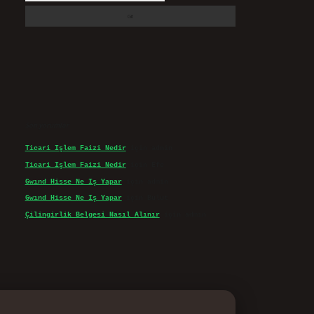
Son yorumlar
Ticari Işlem Faizi Nedir
için
admin
Ticari Işlem Faizi Nedir
için
Efe
Gwınd Hisse Ne Iş Yapar
için
admin
Gwınd Hisse Ne Iş Yapar
için
Bulut
Çilingirlik Belgesi Nasıl Alınır
için
admin