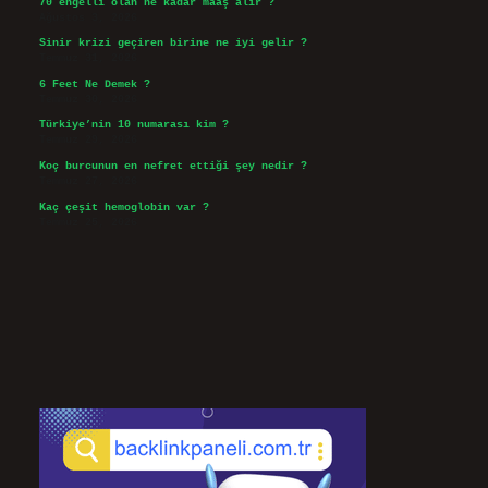
70 engelli olan ne kadar maaş alır ?
Ağustos 3, 2026
Sinir krizi geçiren birine ne iyi gelir ?
Temmuz 31, 2026
6 Feet Ne Demek ?
Temmuz 30, 2026
Türkiye’nin 10 numarası kim ?
Temmuz 29, 2026
Koç burcunun en nefret ettiği şey nedir ?
Temmuz 27, 2026
Kaç çeşit hemoglobin var ?
Temmuz 25, 2026