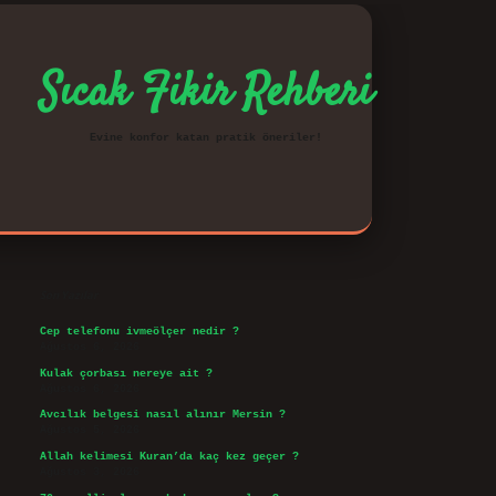
Sıcak Fikir Rehberi
Evine konfor katan pratik öneriler!
Sidebar
vd.casino
Son Yazılar
Cep telefonu ivmeölçer nedir ?
Ağustos 6, 2026
Kulak çorbası nereye ait ?
Ağustos 6, 2026
Avcılık belgesi nasıl alınır Mersin ?
Ağustos 5, 2026
Allah kelimesi Kuran’da kaç kez geçer ?
Ağustos 3, 2026