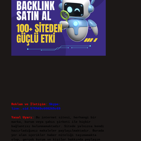
Reklam ve İletişim:
Skype:
live:.cid.575569c608265c69
Yasal Uyarı:
Bu internet sitesi, herhangi bir
marka, kurum veya şahıs şirketi ile hiçbir
bağlantısı bulunmamaktadır. Sitede yalnızca kendi
hazırladığımız makaleler paylaşılmaktadır. Burada
yer alan içerikler haber niteliği taşımamakta
olup, gerçek kurum ve kişiler hakkında paylaşım