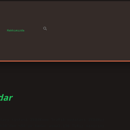
Hakkımızda
dar
ları listesi 2024Konu Trafik cezaları 2024Hız
%30’dan %50’ye kadar aşma3.136 TLHız sınırını