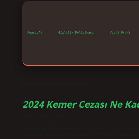
Anasayfa
Gizlilik Politikası
Yasal Uyarı
Etiket:
Egzoz cezası ne kadar 2024
2024 Kemer Cezası Ne Ka
Tarih: Aralık 5, 2024
2024 yılı trafik cezaları ne kadar? Trafik ceza
sınırına %10’dan %30’a zam1.507 TLHız sınırını 