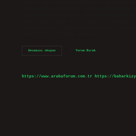
%50’den fazla aşma6.440 TLYasak olan yerlerde s
Emniyet kemeri cezasının ceza kesildikten sonra
uygulanacak. Yani 691 TL olan ödenmesi gereken 
ceza puanı? Yasaya göre, otomobil ve minibüsler
para cezası ve 5 ceza puanı uygulanıyor. Polist
kamu düzenini sağlamak amacıyla…
2024
Devamını okuyun
Yorum Bırak
Kemer
Cezası
Ne
Kadar
https://www.arabaforum.com.tr
https://baharkizy