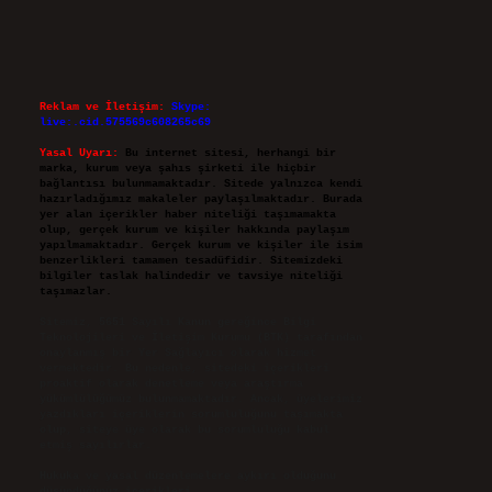
Reklam ve İletişim:
Skype:
live:.cid.575569c608265c69
Yasal Uyarı:
Bu internet sitesi, herhangi bir
marka, kurum veya şahıs şirketi ile hiçbir
bağlantısı bulunmamaktadır. Sitede yalnızca kendi
hazırladığımız makaleler paylaşılmaktadır. Burada
yer alan içerikler haber niteliği taşımamakta
olup, gerçek kurum ve kişiler hakkında paylaşım
yapılmamaktadır. Gerçek kurum ve kişiler ile isim
benzerlikleri tamamen tesadüfidir. Sitemizdeki
bilgiler taslak halindedir ve tavsiye niteliği
taşımazlar.
Sitemiz, 5651 Sayılı Kanun gereğince Bilgi
Teknolojileri ve İletişim Kurumu (BTK) tarafından
onaylanmış bir Yer Sağlayıcı olarak hizmet
vermektedir. Bu nedenle, sitedeki içerikleri
proaktif olarak denetleme veya araştırma
yükümlülüğümüz bulunmamaktadır. Ancak, üyelerimiz
yazdıkları içeriklerin sorumluluğunu taşımakta
olup, siteye üye olarak bu sorumluluğu kabul
etmiş sayılırlar.
Hukuka ve yasal düzenlemelere aykırı olduğunu
düşündüğünüz içerikleri,