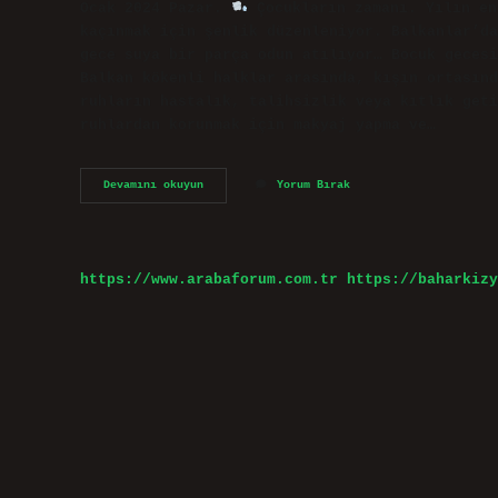
Ocak 2024 Pazar.
Çocukların zamanı. Yılın en
kaçınmak için şenlik düzenleniyor. Balkanlar’da
gece suya bir parça odun atılıyor… Bocuk gecesi
Balkan kökenli halklar arasında, kışın ortasınd
ruhların hastalık, talihsizlik veya kıtlık geti
ruhlardan korunmak için makyaj yapma ve…
Böcük
Devamını okuyun
Yorum Bırak
Gecesi
Ne
Zaman
Kutlanır
https://www.arabaforum.com.tr
https://baharkizy