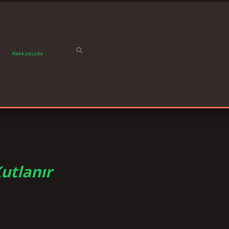
Hakkımızda
utlanır
ak kültüründe ortaya çıkan “Bocuk Gecesi”, kışın en
nda kutlanır. 2024 Çocuk Gecesi ne zaman? Bugün 7