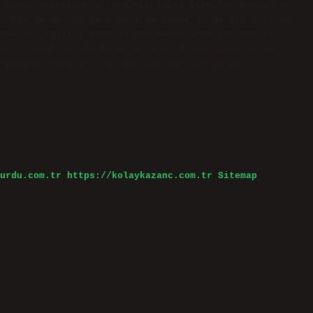
 soğuk gecesinde ortaya çıktığına inanılan Bocuk’tan
, Edirne’de, bu gece evlerde kabaklar pişiriliyor ve
nde ne yapılır? Anadolu’nun kadim inançlarında ve
a en soğuk gecede kötü ruhların dolaştığına ve bu
rdiğine inanılır. “Bocuk” adı verilen bu kötü
urdu.com.tr
https://kolaykazanc.com.tr
Sitemap