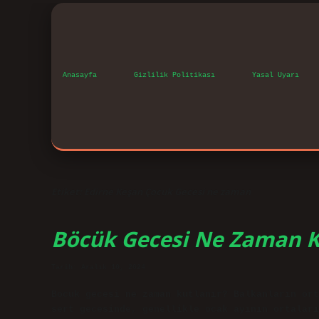
Anasayfa
Gizlilik Politikası
Yasal Uyarı
Etiket:
Edirne Keşan Çocuk Gecesi ne zaman
Böcük Gecesi Ne Zaman K
Tarih: Aralık 10, 2024
Bocuk gecesi ne zaman kutlanır? Balkanların ort
sert gecesinde, genellikle ocak ayının ortaları