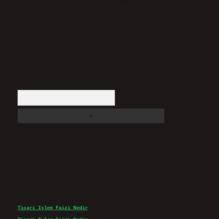
backlinkpanelicomtr@gmail.com
adresine
bildirmeniz halinde, ilgili içerikler yasal süre
içerisinde sitemizden kaldırılacaktır.
Arama
Son yorumlar
Ticari Işlem Faizi Nedir
için
admin