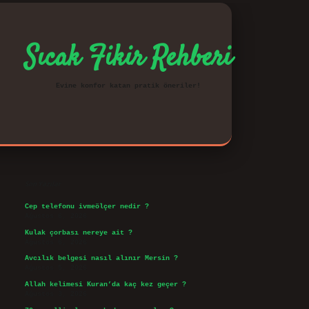
Sıcak Fikir Rehberi
Evine konfor katan pratik öneriler!
Sidebar
vd.casino
Son Yazılar
Cep telefonu ivmeölçer nedir ?
Ağustos 6, 2026
Kulak çorbası nereye ait ?
Ağustos 6, 2026
Avcılık belgesi nasıl alınır Mersin ?
Ağustos 5, 2026
Allah kelimesi Kuran’da kaç kez geçer ?
Ağustos 3, 2026