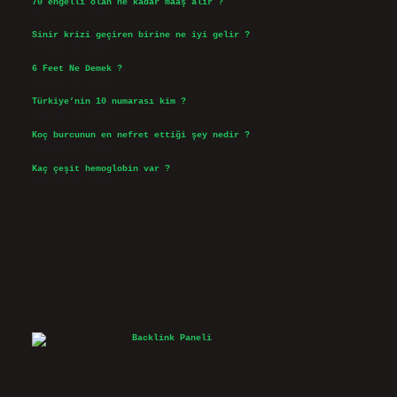
70 engelli olan ne kadar maaş alır ?
Ağustos 3, 2026
Sinir krizi geçiren birine ne iyi gelir ?
Temmuz 31, 2026
6 Feet Ne Demek ?
Temmuz 30, 2026
Türkiye’nin 10 numarası kim ?
Temmuz 29, 2026
Koç burcunun en nefret ettiği şey nedir ?
Temmuz 27, 2026
Kaç çeşit hemoglobin var ?
Temmuz 25, 2026