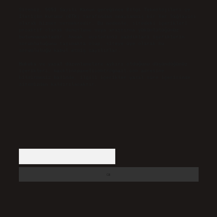
Sitemiz, 5651 Sayılı Kanun gereğince Bilgi Teknolojileri ve
İletişim Kurumu (BTK) tarafından onaylanmış bir Yer Sağlayıcı
olarak hizmet vermektedir. Bu nedenle, sitedeki içerikleri
proaktif olarak denetleme veya araştırma yükümlülüğümüz
bulunmamaktadır. Ancak, üyelerimiz yazdıkları içeriklerin
sorumluluğunu taşımakta olup, siteye üye olarak bu
sorumluluğu kabul etmiş sayılırlar.
Hukuka ve yasal düzenlemelere aykırı olduğunu düşündüğünüz
içerikleri,
backlinkpanelicomtr@gmail.com
adresine
bildirmeniz halinde, ilgili içerikler yasal süre içerisinde
sitemizden kaldırılacaktır.
Arama