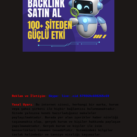
Reklam ve İletişim:
Skype: live:.cid.575569c608265c69
Yasal Uyarı:
Bu internet sitesi, herhangi bir marka, kurum
veya şahıs şirketi ile hiçbir bağlantısı bulunmamaktadır.
Sitede yalnızca kendi hazırladığımız makaleler
paylaşılmaktadır. Burada yer alan içerikler haber niteliği
taşımamakta olup, gerçek kurum ve kişiler hakkında paylaşım
yapılmamaktadır. Gerçek kurum ve kişiler ile isim
benzerlikleri tamamen tesadüfidir. Sitemizdeki bilgiler
taslak halindedir ve tavsiye niteliği taşımazlar.