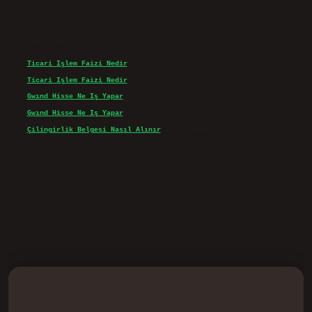
Son yorumlar
Ticari Işlem Faizi Nedir
için
admin
Ticari Işlem Faizi Nedir
için
Efe
Gwınd Hisse Ne Iş Yapar
için
admin
Gwınd Hisse Ne Iş Yapar
için
Bulut
Çilingirlik Belgesi Nasıl Alınır
için
admin
d.casino