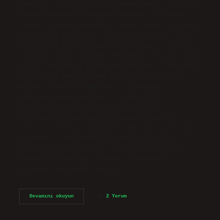
çevreden ve iç ve dış dünyadan gelen etkilere
dayalı olarak bir olaydan memnun olma veya
memnun olmama durumudur. Birey sosyal çevreyle
etkileşime girdikçe, az veya çok haz ve acı
yaşar. Bir kişinin hayatında uyanış, hareket
anlamına gelir. Çocuğun duygusal gelişimi için
neler yapılmalı? Çocukların Sosyal ve Duygusal
Gelişimini Desteklemek İçin 10 Altın Öneri
Güçlü yönlerine odaklanın. … Olumsuz
davranışların sonuçlarını takip edin. …
Çocuğunuza nasıl hissettiğini sorun. …
Öfkelendiğinizde sakinleşmenin yollarını
bulun. … Olumsuz eleştirilerden ve alaylardan
kaçının. … Gerektiğinde özür dileyin.Daha
fazla makale… Duygusal gelişimi etkileyen
faktörler nelerdir? Sosyal ve duygusal
gelişimi etkileyen birçok…
Duygusal
Devamını okuyun
2 Yorum
Gelişim
Nasıl
Olur