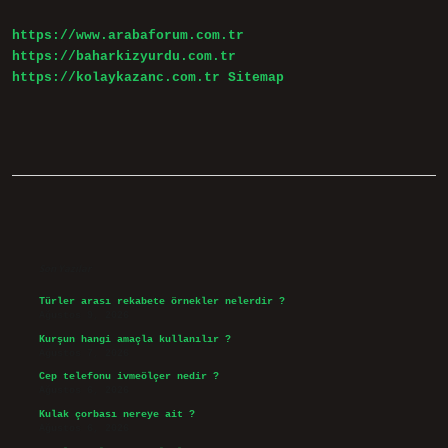
https://www.arabaforum.com.tr
https://baharkizyurdu.com.tr
https://kolaykazanc.com.tr
Sitemap
Sidebar
Son Yazılar
Türler arası rekabete örnekler nelerdir ?
Ağustos 9, 2026
Kurşun hangi amaçla kullanılır ?
Ağustos 7, 2026
Cep telefonu ivmeölçer nedir ?
Ağustos 6, 2026
Kulak çorbası nereye ait ?
Ağustos 6, 2026