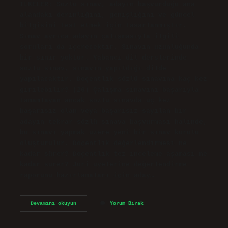
İLKELER: Sözlü sınav, adayın başvurduğu ana
alandaki derinliğini, genişliğini ve güncel
bilgisini test etmek için tasarlanmıştır.
Sınav ayrıca adayın çalışmasıyla ilgili
soruları da içerecektir. Sınavın uzunluğunda
bir sınır yoktur. Yabancı dil derslerinde
sözlü sınav, sınavın yapıldığı dilde
yapılacaktır. Doçentlik sözlü sınavına kaç kez
girilebilir? (20) Çalışma sınavını başarıyla
tamamlayan ancak sözlü sınavda üç kez
başarısız olan veya başarısız sayılan bir
adayın tekrar sözlü sınava başvurması halinde,
bu sınavı yapmak üzere yeni bir sınav kurulu
oluşturulur. Doçentlik değerlendirmesi ne
kadar sürer? Doçentlik tez inceleme aşaması ne
kadar sürer? Jüri üyelerine değerlendirme
raporunu hazırlamaları için aday…
Doçentlik
Devamını okuyun
Yorum Bırak
Sözlü
Sınavı
Zor