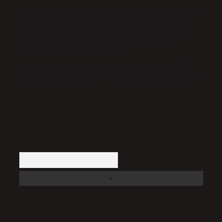
Sitemiz, 5651 Sayılı Kanun gereğince Bilgi Teknolojileri ve
İletişim Kurumu (BTK) tarafından onaylanmış bir Yer Sağlayıcı
olarak hizmet vermektedir. Bu nedenle, sitedeki içerikleri
proaktif olarak denetleme veya araştırma yükümlülüğümüz
bulunmamaktadır. Ancak, üyelerimiz yazdıkları içeriklerin
sorumluluğunu taşımakta olup, siteye üye olarak bu
sorumluluğu kabul etmiş sayılırlar.
Hukuka ve yasal düzenlemelere aykırı olduğunu düşündüğünüz
içerikleri,
backlinkpanelicomtr@gmail.com
adresine
bildirmeniz halinde, ilgili içerikler yasal süre içerisinde
sitemizden kaldırılacaktır.
Arama