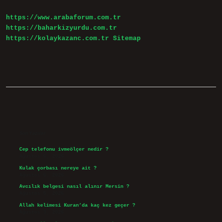
Mu
https://www.arabaforum.com.tr
https://baharkizyurdu.com.tr
https://kolaykazanc.com.tr
Sitemap
Sidebar
Son Yazılar
Cep telefonu ivmeölçer nedir ?
Ağustos 6, 2026
Kulak çorbası nereye ait ?
Ağustos 6, 2026
Avcılık belgesi nasıl alınır Mersin ?
Ağustos 5, 2026
Allah kelimesi Kuran’da kaç kez geçer ?
Ağustos 3, 2026