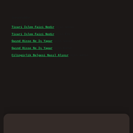
Son yorumlar
Ticari Işlem Faizi Nedir
için
admin
Ticari Işlem Faizi Nedir
için
Efe
Gwınd Hisse Ne Iş Yapar
için
admin
Gwınd Hisse Ne Iş Yapar
için
Bulut
Çilingirlik Belgesi Nasıl Alınır
için
admin
d.casino