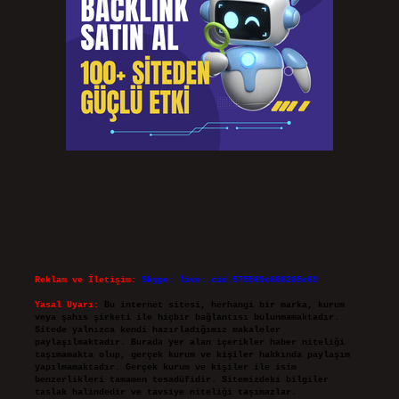
Reklam ve İletişim:
Skype: live:.cid.575569c608265c69
Yasal Uyarı:
Bu internet sitesi, herhangi bir marka, kurum
veya şahıs şirketi ile hiçbir bağlantısı bulunmamaktadır.
Sitede yalnızca kendi hazırladığımız makaleler
paylaşılmaktadır. Burada yer alan içerikler haber niteliği
taşımamakta olup, gerçek kurum ve kişiler hakkında paylaşım
yapılmamaktadır. Gerçek kurum ve kişiler ile isim
benzerlikleri tamamen tesadüfidir. Sitemizdeki bilgiler
taslak halindedir ve tavsiye niteliği taşımazlar.