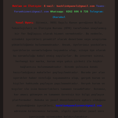
Reklam ve İletişim:
E-mail:
backlinkpaneli@gmail.com
Teams:
forumhizmeti@gmail.com
Whatsapp: 0262 606 0 726
Telegram:
@karabul
Yasal Uyarı:
Sitemiz, 5651 Sayılı Kanun gereğince Bilgi
Teknolojileri ve İletişim Kurumu (BTK) tarafından onaylanmış
bir Yer Sağlayıcı olarak hizmet vermektedir. Bu nedenle,
sitedeki içerikleri proaktif olarak denetleme veya araştırma
yükümlülüğümüz bulunmamaktadır. Ancak, üyelerimiz yazdıkları
içeriklerin sorumluluğunu taşımakta olup, siteye üye olarak
bu sorumluluğu kabul etmiş sayılırlar. Bu internet sitesi,
herhangi bir marka, kurum veya şahıs şirketi ile hiçbir
bağlantısı bulunmamaktadır. Sitede yalnızca kendi
hazırladığımız makaleler paylaşılmaktadır. Burada yer alan
içerikler haber niteliği taşımamakta olup, gerçek kurum ve
kişiler hakkında paylaşım yapılmamaktadır. Gerçek kurum ve
kişiler ile isim benzerlikleri tamamen tesadüfidir. Sitemiz,
kar amacı gütmeyen ve tamamen ücretsiz bir bilgi paylaşım
platformudur. Hukuka ve yasal düzenlemelere aykırı olduğunu
düşündüğünüz içerikleri,
backlinkpanelicomtr@gmail.com
adresine bildirmeniz halinde, ilgili içerikler yasal süre
içerisinde sitemizden kaldırılacaktır.