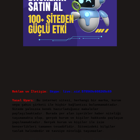
Reklam ve İletişim:
Skype: live:.cid.575569c608265c69
Yasal Uyarı:
Bu internet sitesi, herhangi bir marka, kurum
veya şahıs şirketi ile hiçbir bağlantısı bulunmamaktadır.
Sitede yalnızca kendi hazırladığımız makaleler
paylaşılmaktadır. Burada yer alan içerikler haber niteliği
taşımamakta olup, gerçek kurum ve kişiler hakkında paylaşım
yapılmamaktadır. Gerçek kurum ve kişiler ile isim
benzerlikleri tamamen tesadüfidir. Sitemizdeki bilgiler
taslak halindedir ve tavsiye niteliği taşımazlar.
Sitemiz, 5651 Sayılı Kanun gereğince Bilgi Teknolojileri ve