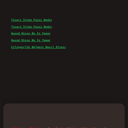
Son yorumlar
Ticari Işlem Faizi Nedir
için
admin
Ticari Işlem Faizi Nedir
için
Efe
Gwınd Hisse Ne Iş Yapar
için
admin
Gwınd Hisse Ne Iş Yapar
için
Bulut
Çilingirlik Belgesi Nasıl Alınır
için
admin
vd.casino