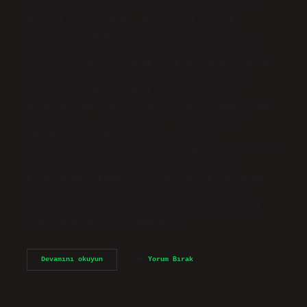
beyazlatmanın etkileri genellikle çok hızlı
bir şekilde görülür. Hastanın kozmetik
hedeflerine bağlı olarak, istenen sonuçları
elde etmek için tek bir 45 dakikalık tedavi
yeterli olabilir. Ancak, tekrarlanan seanslar
özellikle inatçı lekelerin giderilmesine
yardımcı olabilir. Ne kadar sürede diş
beyazlar? Bazı dişler bir veya iki gün içinde
beyazlarken, diğerleri bir veya iki ay
sürebilir. Çoğu insan için dişlerin
beyazlaması iki ila üç hafta sürer. Dişleriniz
griye dönmeden ne kadar sarıya dönerse,
beyazlatma o kadar iyi olur. Diş beyazlatma
sonrası dişler sararır mı? Diş beyazlatma
işleminden sonra dişlerinizin sararması pek
olası değildir. Aslında diş…
Diş
Devamını okuyun
Yorum Bırak
Beyazlatma
Kaç
Günde
Etkisini
Gösterir