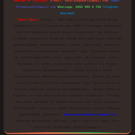
Reklam ve İletişim:
E-mail:
backlinkpaneli@gmail.com
Teams:
forumhizmeti@gmail.com
Whatsapp: 0262 606 0 726
Telegram:
@karabul
Yasal Uyarı:
Sitemiz, 5651 Sayılı Kanun gereğince Bilgi
Teknolojileri ve İletişim Kurumu (BTK) tarafından onaylanmış
bir Yer Sağlayıcı olarak hizmet vermektedir. Bu nedenle,
sitedeki içerikleri proaktif olarak denetleme veya araştırma
yükümlülüğümüz bulunmamaktadır. Ancak, üyelerimiz yazdıkları
içeriklerin sorumluluğunu taşımakta olup, siteye üye olarak
bu sorumluluğu kabul etmiş sayılırlar. Bu internet sitesi,
herhangi bir marka, kurum veya şahıs şirketi ile hiçbir
bağlantısı bulunmamaktadır. Sitede yalnızca kendi
hazırladığımız makaleler paylaşılmaktadır. Burada yer alan
içerikler haber niteliği taşımamakta olup, gerçek kurum ve
kişiler hakkında paylaşım yapılmamaktadır. Gerçek kurum ve
kişiler ile isim benzerlikleri tamamen tesadüfidir. Sitemiz,
kar amacı gütmeyen ve tamamen ücretsiz bir bilgi paylaşım
platformudur. Hukuka ve yasal düzenlemelere aykırı olduğunu
düşündüğünüz içerikleri,
backlinkpanelicomtr@gmail.com
adresine bildirmeniz halinde, ilgili içerikler yasal süre
içerisinde sitemizden kaldırılacaktır.