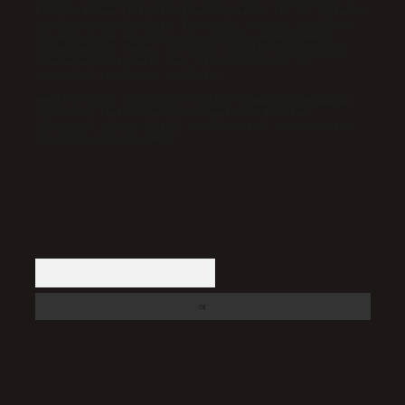
İletişim Kurumu (BTK) tarafından onaylanmış bir Yer Sağlayıcı
olarak hizmet vermektedir. Bu nedenle, sitedeki içerikleri
proaktif olarak denetleme veya araştırma yükümlülüğümüz
bulunmamaktadır. Ancak, üyelerimiz yazdıkları içeriklerin
sorumluluğunu taşımakta olup, siteye üye olarak bu
sorumluluğu kabul etmiş sayılırlar.
Hukuka ve yasal düzenlemelere aykırı olduğunu düşündüğünüz
içerikleri,
backlinkpanelicomtr@gmail.com
adresine
bildirmeniz halinde, ilgili içerikler yasal süre içerisinde
sitemizden kaldırılacaktır.
Arama