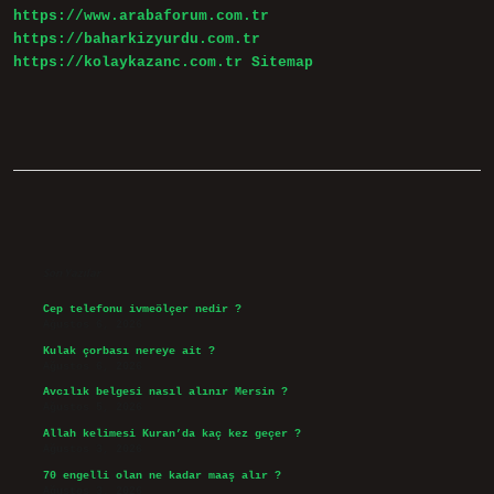
https://www.arabaforum.com.tr
https://baharkizyurdu.com.tr
https://kolaykazanc.com.tr
Sitemap
Sidebar
Son Yazılar
Cep telefonu ivmeölçer nedir ?
Ağustos 6, 2026
Kulak çorbası nereye ait ?
Ağustos 6, 2026
Avcılık belgesi nasıl alınır Mersin ?
Ağustos 5, 2026
Allah kelimesi Kuran’da kaç kez geçer ?
Ağustos 3, 2026
70 engelli olan ne kadar maaş alır ?
Ağustos 3, 2026