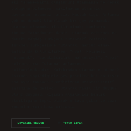
eki “shame-mak”ı oluşturur) Utanmanın ne demek
olduğunu bilmeyen, sıkılmadan utanmazca
davranan, utanmaz, arsız, küstah kişi. Arlanma
yok ne demek? Utanılacak bir şey yapmamak,
utanmaz olmamak, iffetli olmak; bunların
tümüne “atardamar” denir. Utanmak çekinmek ne
demek? Çağdaş Türkçede “utanmak” kelimesi
Türkmen Türkçesinde “utanmak, mahcup olmak”
anlamında kullanılırken, “uyal” kelimesi
“utanmak”; “sadakatsizlik, mahcubiyet”; “uyat”
kelimesi ise “utanma” anlamında
kullanılmaktadır. Kalıbından utanmak ne demek?
Aslında söylediğiniz şey pratikte kullanılıyor
ama aynı zamanda “kendinizden utanmalısınız”
anlamına da geliyor. Utanmak nasıl bir duygu?
Utanç duygusu, kişinin algıladığı benlik
eksikliğine tepki olarak ortaya çıkar ve bazı
insanlar için başa çıkması…
Utanmak
Devamını okuyun
Yorum Bırak
Arlanmak
Ne