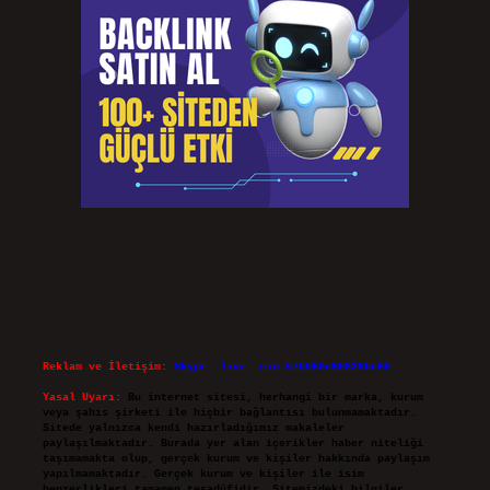
Reklam ve İletişim:
Skype: live:.cid.575569c608265c69
Yasal Uyarı:
Bu internet sitesi, herhangi bir marka, kurum
veya şahıs şirketi ile hiçbir bağlantısı bulunmamaktadır.
Sitede yalnızca kendi hazırladığımız makaleler
paylaşılmaktadır. Burada yer alan içerikler haber niteliği
taşımamakta olup, gerçek kurum ve kişiler hakkında paylaşım
yapılmamaktadır. Gerçek kurum ve kişiler ile isim
benzerlikleri tamamen tesadüfidir. Sitemizdeki bilgiler