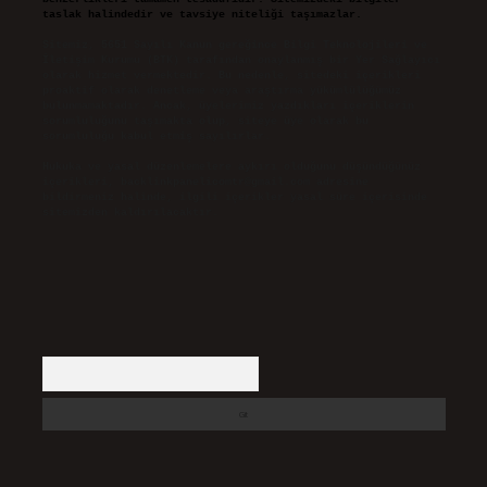
taslak halindedir ve tavsiye niteliği taşımazlar.
Sitemiz, 5651 Sayılı Kanun gereğince Bilgi Teknolojileri ve
İletişim Kurumu (BTK) tarafından onaylanmış bir Yer Sağlayıcı
olarak hizmet vermektedir. Bu nedenle, sitedeki içerikleri
proaktif olarak denetleme veya araştırma yükümlülüğümüz
bulunmamaktadır. Ancak, üyelerimiz yazdıkları içeriklerin
sorumluluğunu taşımakta olup, siteye üye olarak bu
sorumluluğu kabul etmiş sayılırlar.
Hukuka ve yasal düzenlemelere aykırı olduğunu düşündüğünüz
içerikleri,
backlinkpanelicomtr@gmail.com
adresine
bildirmeniz halinde, ilgili içerikler yasal süre içerisinde
sitemizden kaldırılacaktır.
Arama