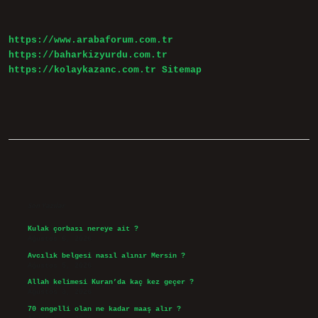
Demek
https://www.arabaforum.com.tr
https://baharkizyurdu.com.tr
https://kolaykazanc.com.tr
Sitemap
Sidebar
Son Yazılar
Kulak çorbası nereye ait ?
Ağustos 6, 2026
Avcılık belgesi nasıl alınır Mersin ?
Ağustos 5, 2026
Allah kelimesi Kuran’da kaç kez geçer ?
Ağustos 3, 2026
70 engelli olan ne kadar maaş alır ?