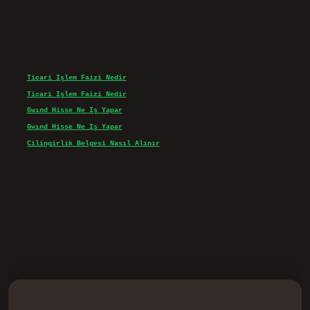
Son yorumlar
Ticari Işlem Faizi Nedir
için
admin
Ticari Işlem Faizi Nedir
için
Efe
Gwınd Hisse Ne Iş Yapar
için
admin
Gwınd Hisse Ne Iş Yapar
için
Bulut
Çilingirlik Belgesi Nasıl Alınır
için
admin
vd.casino