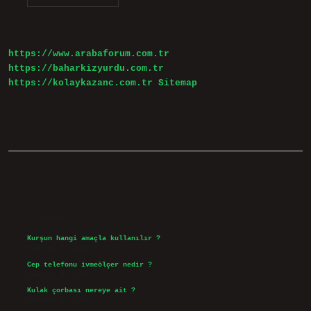
Ustunlugu
Ne
Demek
https://www.arabaforum.com.tr
https://baharkizyurdu.com.tr
https://kolaykazanc.com.tr
Sitemap
Sidebar
Son Yazılar
Kurşun hangi amaçla kullanılır ?
Ağustos 7, 2026
Cep telefonu ivmeölçer nedir ?
Ağustos 6, 2026
Kulak çorbası nereye ait ?
Ağustos 6, 2026