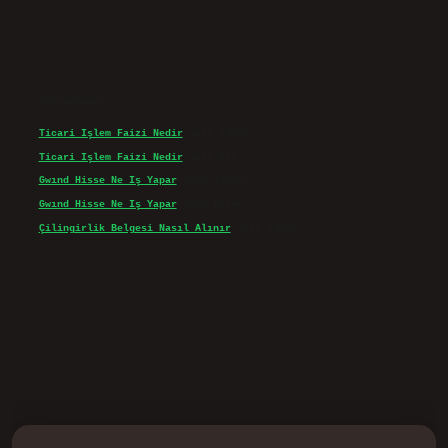
Son yorumlar
Ticari Işlem Faizi Nedir
için
admin
Ticari Işlem Faizi Nedir
için
Efe
Gwınd Hisse Ne Iş Yapar
için
admin
Gwınd Hisse Ne Iş Yapar
için
Bulut
Çilingirlik Belgesi Nasıl Alınır
için
admin
d.casino