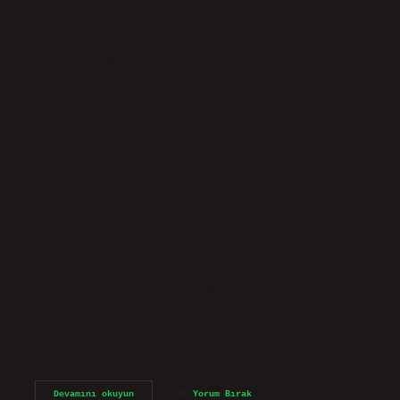
ataerkillik, erkek otoritesine dayalı bir
toplumsal örgütlenme türüdür. Bu düzenin
temeli erkek üstünlüğü fikridir; soy erkekler
tarafından belirlenir, egemenlik erkeklere
aittir. Bu toplumlarda erkeklere kadınlardan
daha fazla saygı gösterilir. Kuranda hangi
cinsiyet üstündür? Örneğin İbn Kesir (ö.
Kuranda erkek üstünlüğü var mı? Kuran’da,
dünyadaki insanlar arasındaki fark, erkek ve
kadın cinsiyetleri arasındaki derece farkıdır.
Bu fark, insanların Allah katındaki
üstünlüğünden değil, doğuştan gelen
özelliklerinden dolayı onlara verilen
sorumluluktan kaynaklanmaktadır. Kadınları
erkeklerden üstün görenlere ne denir?
Maskülenliği destekleyen bir kişiye
“maskülist” denir. Tarihte bu isme (maskülizm)
uyan görüşlere sahip olan ilk kişi, sosyalist
bir teorisyen…
Erkek
Devamını okuyun
Yorum Bırak