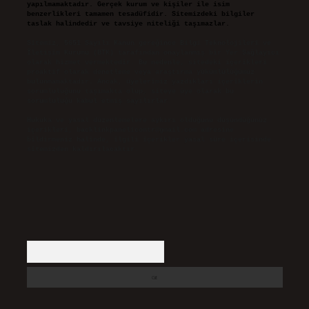
yapılmamaktadır. Gerçek kurum ve kişiler ile isim
benzerlikleri tamamen tesadüfidir. Sitemizdeki bilgiler
taslak halindedir ve tavsiye niteliği taşımazlar.
Sitemiz, 5651 Sayılı Kanun gereğince Bilgi Teknolojileri ve
İletişim Kurumu (BTK) tarafından onaylanmış bir Yer Sağlayıcı
olarak hizmet vermektedir. Bu nedenle, sitedeki içerikleri
proaktif olarak denetleme veya araştırma yükümlülüğümüz
bulunmamaktadır. Ancak, üyelerimiz yazdıkları içeriklerin
sorumluluğunu taşımakta olup, siteye üye olarak bu
sorumluluğu kabul etmiş sayılırlar.
Hukuka ve yasal düzenlemelere aykırı olduğunu düşündüğünüz
içerikleri,
backlinkpanelicomtr@gmail.com
adresine
bildirmeniz halinde, ilgili içerikler yasal süre içerisinde
sitemizden kaldırılacaktır.
Arama