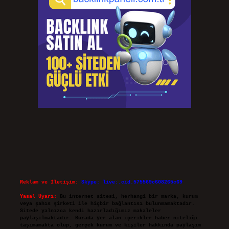
Reklam ve İletişim:
Skype: live:.cid.575569c608265c69
Yasal Uyarı:
Bu internet sitesi, herhangi bir marka, kurum
veya şahıs şirketi ile hiçbir bağlantısı bulunmamaktadır.
Sitede yalnızca kendi hazırladığımız makaleler
paylaşılmaktadır. Burada yer alan içerikler haber niteliği
taşımamakta olup, gerçek kurum ve kişiler hakkında paylaşım