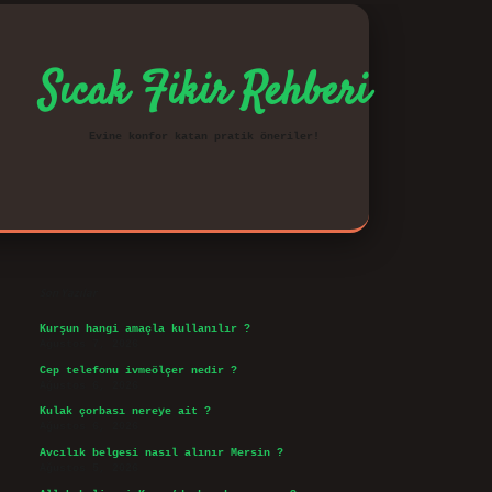
Sıcak Fikir Rehberi
Evine konfor katan pratik öneriler!
Sidebar
vd.casino
Son Yazılar
Kurşun hangi amaçla kullanılır ?
Ağustos 7, 2026
Cep telefonu ivmeölçer nedir ?
Ağustos 6, 2026
Kulak çorbası nereye ait ?
Ağustos 6, 2026
Avcılık belgesi nasıl alınır Mersin ?
Ağustos 5, 2026