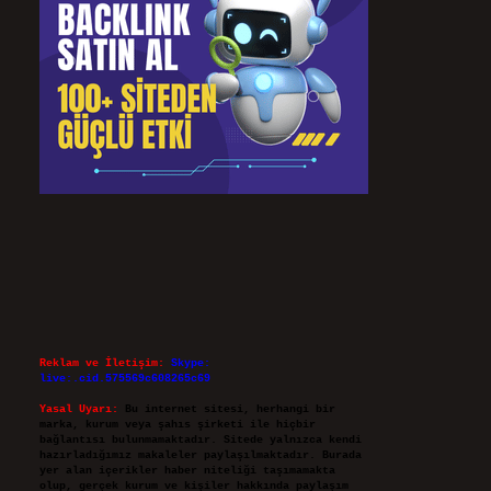
Reklam ve İletişim:
Skype:
live:.cid.575569c608265c69
Yasal Uyarı:
Bu internet sitesi, herhangi bir
marka, kurum veya şahıs şirketi ile hiçbir
bağlantısı bulunmamaktadır. Sitede yalnızca kendi
hazırladığımız makaleler paylaşılmaktadır. Burada
yer alan içerikler haber niteliği taşımamakta
olup, gerçek kurum ve kişiler hakkında paylaşım