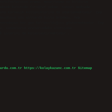
telefonlarının arama, mesajlaşma ve bildirim
üksek kalitede fotoğraf çekme, sosyal medyada
aha karmaşık kullanımlarına da odaklanmaktadır. Cep
anımının son yıllarda hızla artması, cep
neredeyse her gün kullanıldığını göstermektedir. Cep
ı, insanların aralarındaki iletişimi
ük işlerini de kolaylaştırmaktadır.…
urdu.com.tr
https://kolaykazanc.com.tr
Sitemap