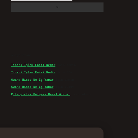
Son yorumlar
Ticari Işlem Faizi Nedir
için
admin
Ticari Işlem Faizi Nedir
için
Efe
Gwınd Hisse Ne Iş Yapar
için
admin
Gwınd Hisse Ne Iş Yapar
için
Bulut
Çilingirlik Belgesi Nasıl Alınır
için
admin