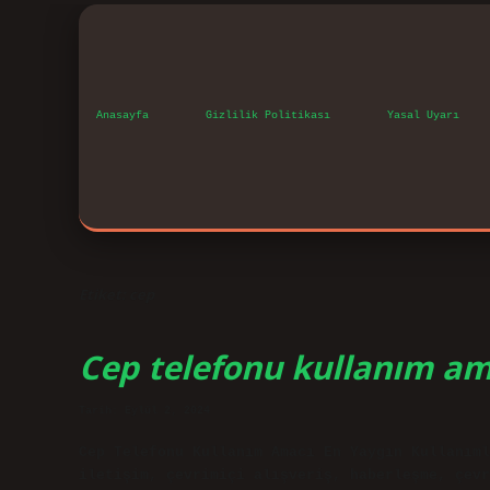
Anasayfa
Gizlilik Politikası
Yasal Uyarı
Etiket:
cep
Cep telefonu kullanım am
Tarih: Eylül 2, 2024
Cep Telefonu Kullanım Amacı En Yaygın Kullanıml
iletişim, çevrimiçi alışveriş, haberleşme, çevr