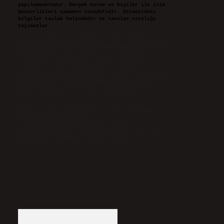
yapılmamaktadır. Gerçek kurum ve kişiler ile isim
benzerlikleri tamamen tesadüfidir. Sitemizdeki
bilgiler taslak halindedir ve tavsiye niteliği
taşımazlar.
Sitemiz, 5651 Sayılı Kanun gereğince Bilgi
Teknolojileri ve İletişim Kurumu (BTK) tarafından
onaylanmış bir Yer Sağlayıcı olarak hizmet
vermektedir. Bu nedenle, sitedeki içerikleri
proaktif olarak denetleme veya araştırma
yükümlülüğümüz bulunmamaktadır. Ancak, üyelerimiz
yazdıkları içeriklerin sorumluluğunu taşımakta
olup, siteye üye olarak bu sorumluluğu kabul
etmiş sayılırlar.
Hukuka ve yasal düzenlemelere aykırı olduğunu
düşündüğünüz içerikleri,
backlinkpanelicomtr@gmail.com
adresine
bildirmeniz halinde, ilgili içerikler yasal süre
içerisinde sitemizden kaldırılacaktır.
Arama