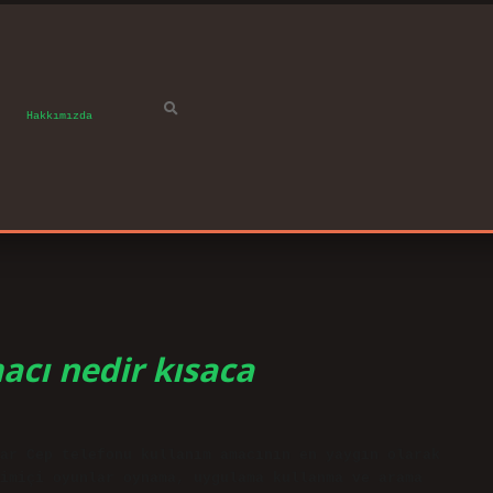
Hakkımızda
acı nedir kısaca
ar Cep telefonu kullanım amacının en yaygın olarak
imiçi oyunlar oynama, uygulama kullanma ve arama