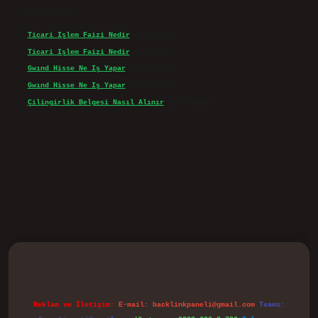
Son yorumlar
Ticari Işlem Faizi Nedir
için
admin
Ticari Işlem Faizi Nedir
için
Efe
Gwınd Hisse Ne Iş Yapar
için
admin
Gwınd Hisse Ne Iş Yapar
için
Bulut
Çilingirlik Belgesi Nasıl Alınır
için
admin
vd.casino
Reklam ve İletişim:
E-mail:
backlinkpaneli@gmail.com
Teams: