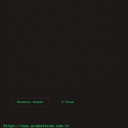
ağartma, temizlik ve hijyen amaçlı kullanılan,
etken maddesi genellikle sodyum hipoklorit
(NaClO) olan kimyasal maddelerdir. Çamaşır
suyu ve klor aynı mı? Klor, sofra tuzu (NaCl),
çamaşır suyu (NaOCl), klor gazı (Cl2) vb.
içinde bulunan bir kimyasaldır. Duruma bağlı
olarak farklı formlar alır ve farklı etkileri
vardır. Tuzdaki klor (NaCl), çamaşır suyundaki
klor (NaOCl) ile aynı (oksitleyici) etkiye
sahip olana kadar havuz suyunu temizlemez. 11
Kas 2016 Klor, sofra tuzu (NaCl), çamaşır suyu
(NaOCl), klor gazı (Cl2) vb. içinde bulunan
bir kimyasaldır. Duruma bağlı olarak farklı
formlar alır ve farklı etkileri vardır.
Tuzdaki klor (NaCl), çamaşır…
Çamaşır
Devamını okuyun
2 Yorum
Suyunun
Ham
Maddesi
Nedir
https://www.arabaforum.com.tr