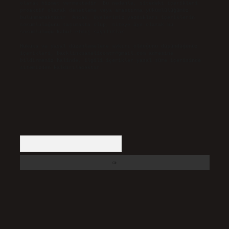
olarak hizmet vermektedir. Bu nedenle, sitedeki içerikleri
proaktif olarak denetleme veya araştırma yükümlülüğümüz
bulunmamaktadır. Ancak, üyelerimiz yazdıkları içeriklerin
sorumluluğunu taşımakta olup, siteye üye olarak bu
sorumluluğu kabul etmiş sayılırlar.
Hukuka ve yasal düzenlemelere aykırı olduğunu düşündüğünüz
içerikleri,
backlinkpanelicomtr@gmail.com
adresine
bildirmeniz halinde, ilgili içerikler yasal süre içerisinde
sitemizden kaldırılacaktır.
Arama