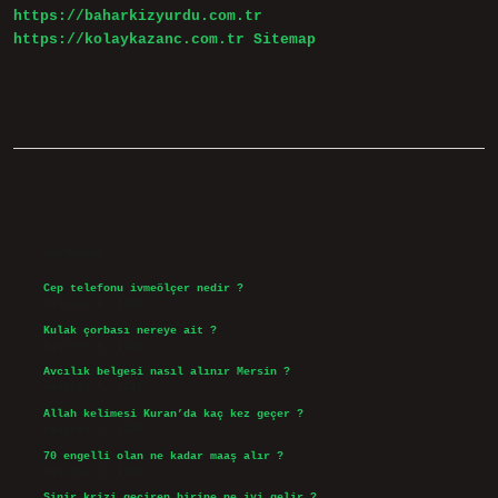
https://baharkizyurdu.com.tr
https://kolaykazanc.com.tr
Sitemap
Sidebar
Son Yazılar
Cep telefonu ivmeölçer nedir ?
Ağustos 6, 2026
Kulak çorbası nereye ait ?
Ağustos 6, 2026
Avcılık belgesi nasıl alınır Mersin ?
Ağustos 5, 2026
Allah kelimesi Kuran’da kaç kez geçer ?
Ağustos 3, 2026
70 engelli olan ne kadar maaş alır ?
Ağustos 3, 2026
Sinir krizi geçiren birine ne iyi gelir ?