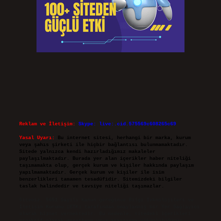
Reklam ve İletişim:
Skype: live:.cid.575569c608265c69
Yasal Uyarı:
Bu internet sitesi, herhangi bir marka, kurum
veya şahıs şirketi ile hiçbir bağlantısı bulunmamaktadır.
Sitede yalnızca kendi hazırladığımız makaleler
paylaşılmaktadır. Burada yer alan içerikler haber niteliği
taşımamakta olup, gerçek kurum ve kişiler hakkında paylaşım
yapılmamaktadır. Gerçek kurum ve kişiler ile isim
benzerlikleri tamamen tesadüfidir. Sitemizdeki bilgiler
taslak halindedir ve tavsiye niteliği taşımazlar.
Sitemiz, 5651 Sayılı Kanun gereğince Bilgi Teknolojileri ve
İletişim Kurumu (BTK) tarafından onaylanmış bir Yer Sağlayıcı
olarak hizmet vermektedir. Bu nedenle, sitedeki içerikleri
proaktif olarak denetleme veya araştırma yükümlülüğümüz