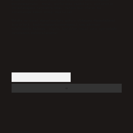
bulunmamaktadır. Ancak, üyelerimiz yazdıkları içeriklerin
sorumluluğunu taşımakta olup, siteye üye olarak bu
sorumluluğu kabul etmiş sayılırlar.
Hukuka ve yasal düzenlemelere aykırı olduğunu düşündüğünüz
içerikleri,
backlinkpanelicomtr@gmail.com
adresine
bildirmeniz halinde, ilgili içerikler yasal süre içerisinde
sitemizden kaldırılacaktır.
Arama
Son yorumlar