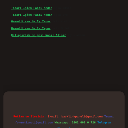
Ticari Işlem Faizi Nedir
için
admin
Ticari Işlem Faizi Nedir
için
Efe
Gwınd Hisse Ne Iş Yapar
için
admin
Gwınd Hisse Ne Iş Yapar
için
Bulut
Çilingirlik Belgesi Nasıl Alınır
için
admin
vd.casino
Reklam ve İletişim:
E-mail:
backlinkpaneli@gmail.com
Teams:
forumhizmeti@gmail.com
Whatsapp: 0262 606 0 726
Telegram: