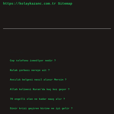
https://kolaykazanc.com.tr
Sitemap
Sidebar
Son Yazılar
Cep telefonu ivmeölçer nedir ?
Ağustos 6, 2026
Kulak çorbası nereye ait ?
Ağustos 6, 2026
Avcılık belgesi nasıl alınır Mersin ?
Ağustos 5, 2026
Allah kelimesi Kuran’da kaç kez geçer ?
Ağustos 3, 2026
70 engelli olan ne kadar maaş alır ?
Ağustos 3, 2026
Sinir krizi geçiren birine ne iyi gelir ?
Temmuz 31, 2026