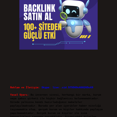
Reklam ve İletişim:
Skype: live:.cid.575569c608265c69
Yasal Uyarı:
Bu internet sitesi, herhangi bir marka, kurum
veya şahıs şirketi ile hiçbir bağlantısı bulunmamaktadır.
Sitede yalnızca kendi hazırladığımız makaleler
paylaşılmaktadır. Burada yer alan içerikler haber niteliği
taşımamakta olup, gerçek kurum ve kişiler hakkında paylaşım
yapılmamaktadır. Gerçek kurum ve kişiler ile isim
benzerlikleri tamamen tesadüfidir. Sitemizdeki bilgiler