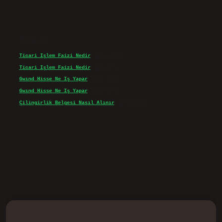
Son yorumlar
Ticari Işlem Faizi Nedir
için
admin
Ticari Işlem Faizi Nedir
için
Efe
Gwınd Hisse Ne Iş Yapar
için
admin
Gwınd Hisse Ne Iş Yapar
için
Bulut
Çilingirlik Belgesi Nasıl Alınır
için
admin
d.casino