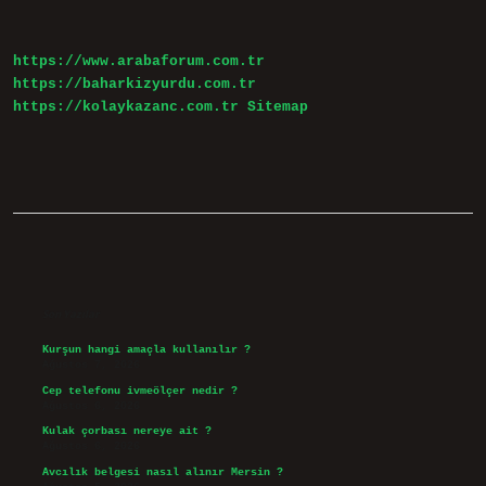
https://www.arabaforum.com.tr
https://baharkizyurdu.com.tr
https://kolaykazanc.com.tr
Sitemap
Sidebar
Son Yazılar
Kurşun hangi amaçla kullanılır ?
Ağustos 7, 2026
Cep telefonu ivmeölçer nedir ?
Ağustos 6, 2026
Kulak çorbası nereye ait ?
Ağustos 6, 2026
Avcılık belgesi nasıl alınır Mersin ?