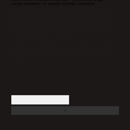
taslak halindedir ve tavsiye niteliği taşımazlar.
Sitemiz, 5651 Sayılı Kanun gereğince Bilgi Teknolojileri ve
İletişim Kurumu (BTK) tarafından onaylanmış bir Yer Sağlayıcı
olarak hizmet vermektedir. Bu nedenle, sitedeki içerikleri
proaktif olarak denetleme veya araştırma yükümlülüğümüz
bulunmamaktadır. Ancak, üyelerimiz yazdıkları içeriklerin
sorumluluğunu taşımakta olup, siteye üye olarak bu
sorumluluğu kabul etmiş sayılırlar.
Hukuka ve yasal düzenlemelere aykırı olduğunu düşündüğünüz
içerikleri,
backlinkpanelicomtr@gmail.com
adresine
bildirmeniz halinde, ilgili içerikler yasal süre içerisinde
sitemizden kaldırılacaktır.
Arama