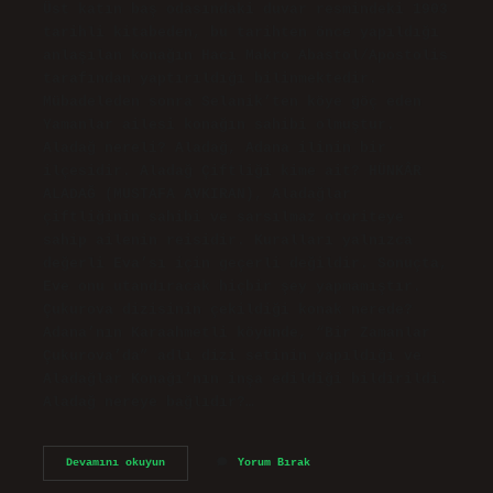
Üst katın baş odasındaki duvar resmindeki 1903
tarihli kitabeden, bu tarihten önce yapıldığı
anlaşılan konağın Hacı Makro Abastol/Apostolis
tarafından yaptırıldığı bilinmektedir.
Mübadeleden sonra Selanik’ten köye göç eden
Yamanlar ailesi konağın sahibi olmuştur.
Aladağ nereli? Aladağ, Adana ilinin bir
ilçesidir. Aladağ Çiftliği kime ait? HÜNKÂR
ALADAĞ (MUSTAFA AVKIRAN), Aladağlar
çiftliğinin sahibi ve sarsılmaz otoriteye
sahip ailenin reisidir. Kuralları yalnızca
değerli Eva’sı için geçerli değildir. Sonuçta,
Eve onu utandıracak hiçbir şey yapmamıştır.
Çukurova dizisinin çekildiği konak nerede?
Adana’nın Karaahmetli köyünde, “Bir Zamanlar
Çukurova’da” adlı dizi setinin yapıldığı ve
Aladağlar Konağı’nın inşa edildiği bildirildi.
Aladağ nereye bağlıdır?…
Aladağ
Devamını okuyun
Yorum Bırak
Konağı
Kimin