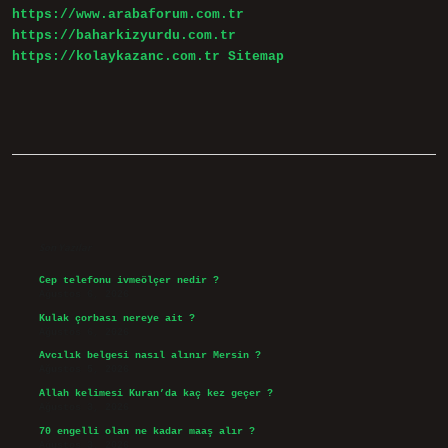
https://www.arabaforum.com.tr
https://baharkizyurdu.com.tr
https://kolaykazanc.com.tr
Sitemap
Sidebar
Son Yazılar
Cep telefonu ivmeölçer nedir ?
Ağustos 6, 2026
Kulak çorbası nereye ait ?
Ağustos 6, 2026
Avcılık belgesi nasıl alınır Mersin ?
Ağustos 5, 2026
Allah kelimesi Kuran’da kaç kez geçer ?
Ağustos 3, 2026
70 engelli olan ne kadar maaş alır ?
Ağustos 3, 2026