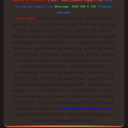
Reklam ve İletişim:
E-mail:
backlinkpaneli@gmail.com
Teams:
forumhizmeti@gmail.com
Whatsapp: 0262 606 0 726
Telegram:
@karabul
Yasal Uyarı:
Sitemiz, 5651 Sayılı Kanun gereğince Bilgi
Teknolojileri ve İletişim Kurumu (BTK) tarafından onaylanmış
bir Yer Sağlayıcı olarak hizmet vermektedir. Bu nedenle,
sitedeki içerikleri proaktif olarak denetleme veya araştırma
yükümlülüğümüz bulunmamaktadır. Ancak, üyelerimiz yazdıkları
içeriklerin sorumluluğunu taşımakta olup, siteye üye olarak
bu sorumluluğu kabul etmiş sayılırlar. Bu internet sitesi,
herhangi bir marka, kurum veya şahıs şirketi ile hiçbir
bağlantısı bulunmamaktadır. Sitede yalnızca kendi
hazırladığımız makaleler paylaşılmaktadır. Burada yer alan
içerikler haber niteliği taşımamakta olup, gerçek kurum ve
kişiler hakkında paylaşım yapılmamaktadır. Gerçek kurum ve
kişiler ile isim benzerlikleri tamamen tesadüfidir. Sitemiz,
kar amacı gütmeyen ve tamamen ücretsiz bir bilgi paylaşım
platformudur. Hukuka ve yasal düzenlemelere aykırı olduğunu
düşündüğünüz içerikleri,
backlinkpanelicomtr@gmail.com
adresine bildirmeniz halinde, ilgili içerikler yasal süre
içerisinde sitemizden kaldırılacaktır.