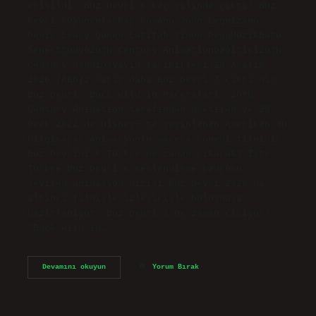
erişildi. Buz Devri 6 kaç yılında çıktı? Buz
Devri 6OyuncularRay Romano John Leguizamo
Denis Leary Queen Latifah Simon PeggMüzikBatu
SenerStüdyo20th Century AnimationDağıtıcı20th
Century StudiosYayın tarihi(leri)18 Aralık
2026 (ABD)2 satır daha Buz Devri 7 çıktı mı?
Buz Devri: Buck Wild’ın Maceraları, 20th
Century Animation tarafından üretilen ve 28
Ocak 2022’de Disney+’ta yayınlanan Amerikan 3D
bilgisayar animasyonlu macera komedi filmidir.
Buz Devrimi 6 Türkçe ne zaman çıkacak? İşte
Türkçe Buz Devri 6 seslendirme kadrosu.
Sevilen animasyon dizisi Buz Devri 2026’da
altıncı filmiyle izleyiciyle buluşmaya
hazırlanıyor. Buz Devri 8 ne zaman çıkıyor?
“Buck Wild’ın…
Buz
Devamını okuyun
Yorum Bırak
Devri
6
Ne
Zaman
Çıkacak