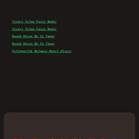
Son yorumlar
Ticari Işlem Faizi Nedir
için
admin
Ticari Işlem Faizi Nedir
için
Efe
Gwınd Hisse Ne Iş Yapar
için
admin
Gwınd Hisse Ne Iş Yapar
için
Bulut
Çilingirlik Belgesi Nasıl Alınır
için
admin
d.casino