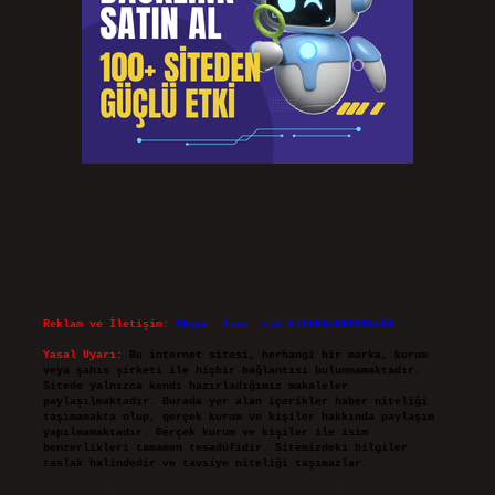
Reklam ve İletişim:
Skype: live:.cid.575569c608265c69
Yasal Uyarı:
Bu internet sitesi, herhangi bir marka, kurum
veya şahıs şirketi ile hiçbir bağlantısı bulunmamaktadır.
Sitede yalnızca kendi hazırladığımız makaleler
paylaşılmaktadır. Burada yer alan içerikler haber niteliği
taşımamakta olup, gerçek kurum ve kişiler hakkında paylaşım
yapılmamaktadır. Gerçek kurum ve kişiler ile isim
benzerlikleri tamamen tesadüfidir. Sitemizdeki bilgiler
taslak halindedir ve tavsiye niteliği taşımazlar.
Sitemiz, 5651 Sayılı Kanun gereğince Bilgi Teknolojileri ve