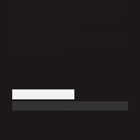
İletişim Kurumu (BTK) tarafından onaylanmış bir Yer Sağlayıcı
olarak hizmet vermektedir. Bu nedenle, sitedeki içerikleri
proaktif olarak denetleme veya araştırma yükümlülüğümüz
bulunmamaktadır. Ancak, üyelerimiz yazdıkları içeriklerin
sorumluluğunu taşımakta olup, siteye üye olarak bu
sorumluluğu kabul etmiş sayılırlar.
Hukuka ve yasal düzenlemelere aykırı olduğunu düşündüğünüz
içerikleri,
backlinkpanelicomtr@gmail.com
adresine
bildirmeniz halinde, ilgili içerikler yasal süre içerisinde
sitemizden kaldırılacaktır.
Arama