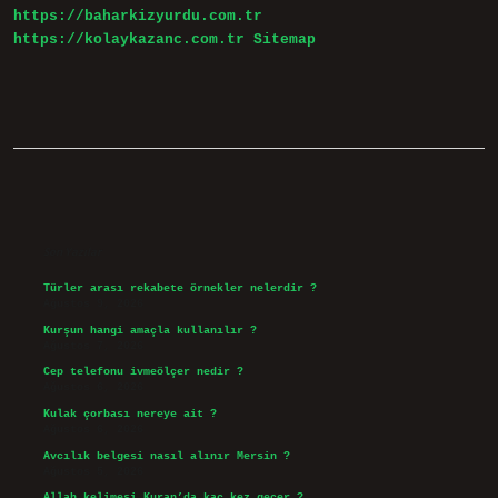
https://baharkizyurdu.com.tr
https://kolaykazanc.com.tr
Sitemap
Sidebar
Son Yazılar
Türler arası rekabete örnekler nelerdir ?
Ağustos 9, 2026
Kurşun hangi amaçla kullanılır ?
Ağustos 7, 2026
Cep telefonu ivmeölçer nedir ?
Ağustos 6, 2026
Kulak çorbası nereye ait ?
Ağustos 6, 2026
Avcılık belgesi nasıl alınır Mersin ?
Ağustos 5, 2026
Allah kelimesi Kuran’da kaç kez geçer ?