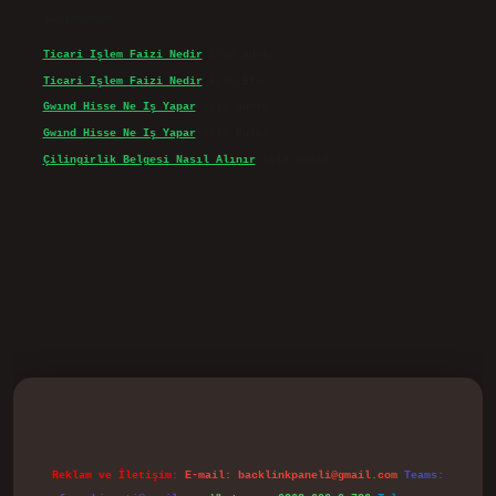
Son yorumlar
Ticari Işlem Faizi Nedir
için
admin
Ticari Işlem Faizi Nedir
için
Efe
Gwınd Hisse Ne Iş Yapar
için
admin
Gwınd Hisse Ne Iş Yapar
için
Bulut
Çilingirlik Belgesi Nasıl Alınır
için
admin
vd.casino
Reklam ve İletişim:
E-mail:
backlinkpaneli@gmail.com
Teams: