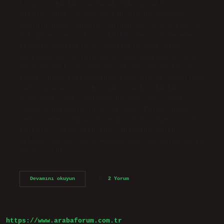
konuşun. Bülbül ne demek TDK? 1. Akdeniz
ülkelerindeki orman ve bahçelerde yaşayan,
sesinin güzelliğiyle tanınan bir ötücü kuş. 2.
Çok güzel sesli kişi. Bülbül neyi ifade eder?
Çeşitli özellikleri, özellikle aşık olma
yeteneği ve sesinin güzelliği nedeniyle Türk
ve İran edebiyatında en çok adı geçen kuştur.
Çiçek, Doğu edebiyatında esas olarak güzelliği
nedeniyle anılır. Bir gül ile bir bülbül
arasındaki aşkı anlatan Mesnevi tarzındaki
temsili hikayelerin ortak adı. Bülbül neyi
temsil eder? Ağlayan sevgilinin simgesi olan
bülbüle, “gece öten kuş” anlamına gelen
şebhan, ya da “gece uyanık kuş” anlamına gelen
murg-i şebhiz…
Bülbül
Devamını okuyun
2 Yorum
Okumak
Ne
Demek
https://www.arabaforum.com.tr