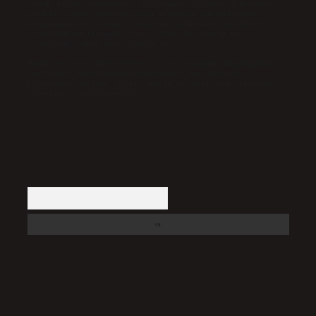
olarak hizmet vermektedir. Bu nedenle, sitedeki içerikleri
proaktif olarak denetleme veya araştırma yükümlülüğümüz
bulunmamaktadır. Ancak, üyelerimiz yazdıkları içeriklerin
sorumluluğunu taşımakta olup, siteye üye olarak bu
sorumluluğu kabul etmiş sayılırlar.
Hukuka ve yasal düzenlemelere aykırı olduğunu düşündüğünüz
içerikleri,
backlinkpanelicomtr@gmail.com
adresine
bildirmeniz halinde, ilgili içerikler yasal süre içerisinde
sitemizden kaldırılacaktır.
Arama