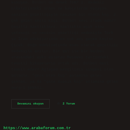
konuşun. Bülbül ne demek TDK? 1. Akdeniz
ülkelerindeki orman ve bahçelerde yaşayan,
sesinin güzelliğiyle tanınan bir ötücü kuş. 2.
Çok güzel sesli kişi. Bülbül neyi ifade eder?
Çeşitli özellikleri, özellikle aşık olma
yeteneği ve sesinin güzelliği nedeniyle Türk
ve İran edebiyatında en çok adı geçen kuştur.
Çiçek, Doğu edebiyatında esas olarak güzelliği
nedeniyle anılır. Bir gül ile bir bülbül
arasındaki aşkı anlatan Mesnevi tarzındaki
temsili hikayelerin ortak adı. Bülbül neyi
temsil eder? Ağlayan sevgilinin simgesi olan
bülbüle, “gece öten kuş” anlamına gelen
şebhan, ya da “gece uyanık kuş” anlamına gelen
murg-i şebhiz…
Bülbül
Devamını okuyun
2 Yorum
Okumak
Ne
Demek
https://www.arabaforum.com.tr