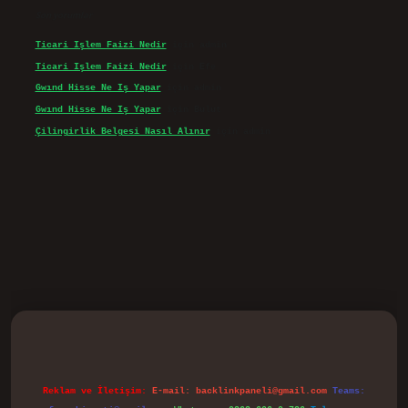
Son yorumlar
Ticari Işlem Faizi Nedir
için
admin
Ticari Işlem Faizi Nedir
için
Efe
Gwınd Hisse Ne Iş Yapar
için
admin
Gwınd Hisse Ne Iş Yapar
için
Bulut
Çilingirlik Belgesi Nasıl Alınır
için
admin
vd.casino
Reklam ve İletişim:
E-mail:
backlinkpaneli@gmail.com
Teams: