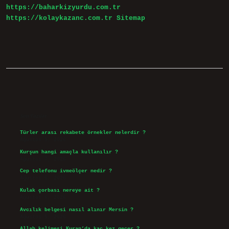
https://baharkizyurdu.com.tr
https://kolaykazanc.com.tr
Sitemap
Sidebar
Son Yazılar
Türler arası rekabete örnekler nelerdir ?
Ağustos 9, 2026
Kurşun hangi amaçla kullanılır ?
Ağustos 7, 2026
Cep telefonu ivmeölçer nedir ?
Ağustos 6, 2026
Kulak çorbası nereye ait ?
Ağustos 6, 2026
Avcılık belgesi nasıl alınır Mersin ?
Ağustos 5, 2026
Allah kelimesi Kuran’da kaç kez geçer ?