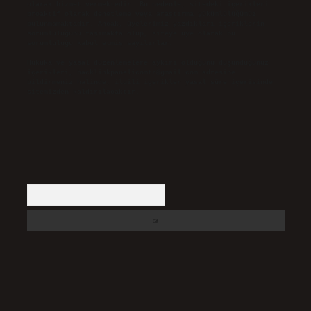
olarak hizmet vermektedir. Bu nedenle, sitedeki içerikleri
proaktif olarak denetleme veya araştırma yükümlülüğümüz
bulunmamaktadır. Ancak, üyelerimiz yazdıkları içeriklerin
sorumluluğunu taşımakta olup, siteye üye olarak bu
sorumluluğu kabul etmiş sayılırlar.
Hukuka ve yasal düzenlemelere aykırı olduğunu düşündüğünüz
içerikleri,
backlinkpanelicomtr@gmail.com
adresine
bildirmeniz halinde, ilgili içerikler yasal süre içerisinde
sitemizden kaldırılacaktır.
Arama