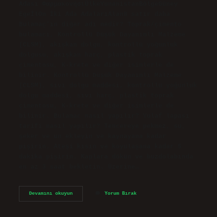
Adası ΦαρμακονήσιÜlkeYunanistanBölgeGüney
EgeİlOn İki Ada AdalarıAlan8 satır daha
Bulamaç’ın diğer adı nedir? Toprak/çimento
bulamacı, Kontrollü Düşük Dayanımlı Malzeme
(CLSM), akışkan dolgu, kontrollü yoğunluk
dolgusu, akışkan harç, plastik toprak
çimentosu, K-krete ve diğer isimlerle de
bilinir. Kontrollü Düşük Dayanımlı Malzeme
(CLSM), sıvı dolgu maddesi, kontrollü yoğunluk
dolgu maddesi, sıvı harç, plastik toprak
çimentosu, K-krete ve diğer isimlerle de
bilinir. Bulamac nasıl yapılır? Yulaf lapası
tarifi nasıl yapılır? Tencereye pekmez, su,
şeker ve un ekleyin ve kaynayana kadar
pişirin. Ateşi kısın ve koyulaşana kadar 5
dakika pişirin. Kaplara dökün ve buzdolabında
en az 3 saat bekletin. Üzerine…
Bulamaç
Devamını okuyun
Yorum Bırak
Kimin