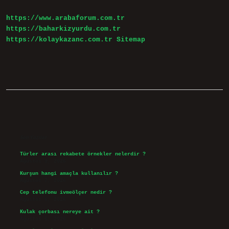
https://www.arabaforum.com.tr
https://baharkizyurdu.com.tr
https://kolaykazanc.com.tr
Sitemap
Sidebar
Son Yazılar
Türler arası rekabete örnekler nelerdir ?
Ağustos 9, 2026
Kurşun hangi amaçla kullanılır ?
Ağustos 7, 2026
Cep telefonu ivmeölçer nedir ?
Ağustos 6, 2026
Kulak çorbası nereye ait ?
Ağustos 6, 2026