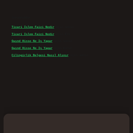
Son yorumlar
Ticari Işlem Faizi Nedir
için
admin
Ticari Işlem Faizi Nedir
için
Efe
Gwınd Hisse Ne Iş Yapar
için
admin
Gwınd Hisse Ne Iş Yapar
için
Bulut
Çilingirlik Belgesi Nasıl Alınır
için
admin
d.casino