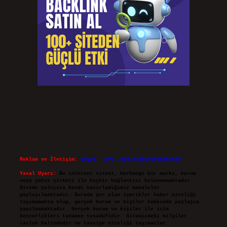
Reklam ve İletişim:
Skype: live:.cid.575569c608265c69
Yasal Uyarı:
Bu internet sitesi, herhangi bir marka, kurum
veya şahıs şirketi ile hiçbir bağlantısı bulunmamaktadır.
Sitede yalnızca kendi hazırladığımız makaleler
paylaşılmaktadır. Burada yer alan içerikler haber niteliği
taşımamakta olup, gerçek kurum ve kişiler hakkında paylaşım
yapılmamaktadır. Gerçek kurum ve kişiler ile isim
benzerlikleri tamamen tesadüfidir. Sitemizdeki bilgiler
taslak halindedir ve tavsiye niteliği taşımazlar.