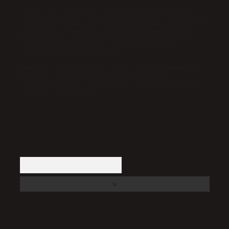
Sitemiz, 5651 Sayılı Kanun gereğince Bilgi Teknolojileri ve
İletişim Kurumu (BTK) tarafından onaylanmış bir Yer Sağlayıcı
olarak hizmet vermektedir. Bu nedenle, sitedeki içerikleri
proaktif olarak denetleme veya araştırma yükümlülüğümüz
bulunmamaktadır. Ancak, üyelerimiz yazdıkları içeriklerin
sorumluluğunu taşımakta olup, siteye üye olarak bu
sorumluluğu kabul etmiş sayılırlar.
Hukuka ve yasal düzenlemelere aykırı olduğunu düşündüğünüz
içerikleri,
backlinkpanelicomtr@gmail.com
adresine
bildirmeniz halinde, ilgili içerikler yasal süre içerisinde
sitemizden kaldırılacaktır.
Arama