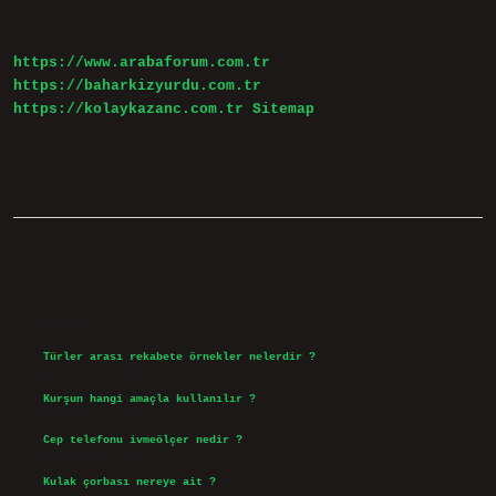
Turk
Var
https://www.arabaforum.com.tr
https://baharkizyurdu.com.tr
https://kolaykazanc.com.tr
Sitemap
Sidebar
Son Yazılar
Türler arası rekabete örnekler nelerdir ?
Ağustos 9, 2026
Kurşun hangi amaçla kullanılır ?
Ağustos 7, 2026
Cep telefonu ivmeölçer nedir ?
Ağustos 6, 2026
Kulak çorbası nereye ait ?