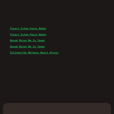
Son yorumlar
Ticari Işlem Faizi Nedir
için
admin
Ticari Işlem Faizi Nedir
için
Efe
Gwınd Hisse Ne Iş Yapar
için
admin
Gwınd Hisse Ne Iş Yapar
için
Bulut
Çilingirlik Belgesi Nasıl Alınır
için
admin
d.casino