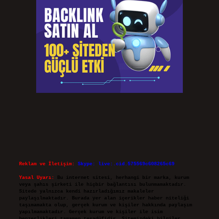
Reklam ve İletişim:
Skype: live:.cid.575569c608265c69
Yasal Uyarı:
Bu internet sitesi, herhangi bir marka, kurum
veya şahıs şirketi ile hiçbir bağlantısı bulunmamaktadır.
Sitede yalnızca kendi hazırladığımız makaleler
paylaşılmaktadır. Burada yer alan içerikler haber niteliği
taşımamakta olup, gerçek kurum ve kişiler hakkında paylaşım
yapılmamaktadır. Gerçek kurum ve kişiler ile isim
benzerlikleri tamamen tesadüfidir. Sitemizdeki bilgiler