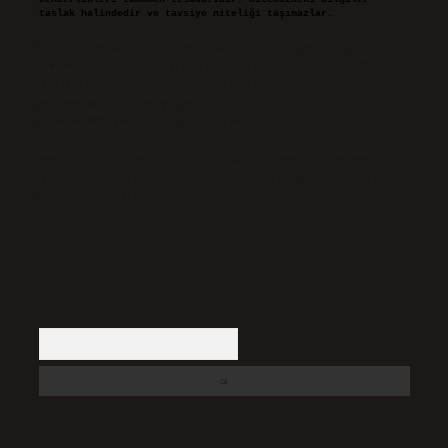
taslak halindedir ve tavsiye niteliği taşımazlar.
Sitemiz, 5651 Sayılı Kanun gereğince Bilgi Teknolojileri ve
İletişim Kurumu (BTK) tarafından onaylanmış bir Yer Sağlayıcı
olarak hizmet vermektedir. Bu nedenle, sitedeki içerikleri
proaktif olarak denetleme veya araştırma yükümlülüğümüz
bulunmamaktadır. Ancak, üyelerimiz yazdıkları içeriklerin
sorumluluğunu taşımakta olup, siteye üye olarak bu
sorumluluğu kabul etmiş sayılırlar.
Hukuka ve yasal düzenlemelere aykırı olduğunu düşündüğünüz
içerikleri,
backlinkpanelicomtr@gmail.com
adresine
bildirmeniz halinde, ilgili içerikler yasal süre içerisinde
sitemizden kaldırılacaktır.
Arama