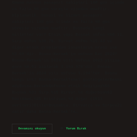
Umuma mahsus pasaport sahipleri 180 gün içinde
en fazla 90 gün süreyle vizeden muaftır.
Diplomatik, hususi ve hizmet pasaport
sahipleri 180 gün içinde en fazla 90 gün
süreyle vizeden muaftır. Bosnada hangi
milletler var? Etnik yapı Boşnak nüfus %50.11,
Sırp nüfus %30.78, Hırvat nüfus %15.43 ve
diğer etnik gruplardan insanların oranı ise
%3.68’dir. Bosna-Hersek’in nüfusu kaç 2024?
Bosna-Hersek’in 2024 yılı nüfusu 2023 yılına
göre %0,51 azalarak 3.194.378’dir. Bosna-
Hersek’in 2024 yılı nüfusu 3.194’tür. Bosna
hangi irk? Bosna-HersekTemel göstergelerResmi
adıBosna-HersekNüfusun etnik dağılımı%50
Boşnak,%31 Sırp,%15 Hırvat,%4 diğerDin%52
Müslüman,%45 Hristiyan,%3 diğer (2013
verileri)DillerBoşnakça, Hırvatça ve Sırpça21
satır daha Bosna-Hersek’te…
Bosnada
Devamını okuyun
Yorum Bırak
Ne
Kadar