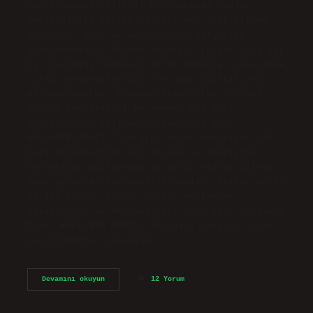
aydınlatarak ışıltılı bir görünüm sağlar.
Nemlendirici etkisi vardır. Her cilt tipine
uygundur. Yüze ve vücudun her bölgesine
uygulanabilir. Boşnak kreminin içinde civa var
mı? İçerdiği bitkisel aktif maddeler sayesinde
cildi pürüzsüzleştirir ve daha ışıltılı bir
görünüm sağlar. Arnavut kremi civa içermez.
Boşnak beyazlatıcı ne demek? Ölü deri
hücrelerinin atılmasına yardımcı olur.
KULLANIM AMACI: İçerdiği özler sayesinde ölü
deri hücrelerinin atılmasına ve lekelerin
tonlarının açılmasına yardımcı olarak cildin
daha pürüzsüz görünmesini sağlar. Balkan kremi
ne işe yarar? Ornate Balkan Anti-Acne
Beyazlatıcı ve Nemlendirici Krem Cilt Lekeleri
İçin. KULLANIM AMACI: İçerdiği bitkisel özler
ve vitaminler sayesinde…
Boşnak
Devamını okuyun
12 Yorum
Kremi
Ne
Demek