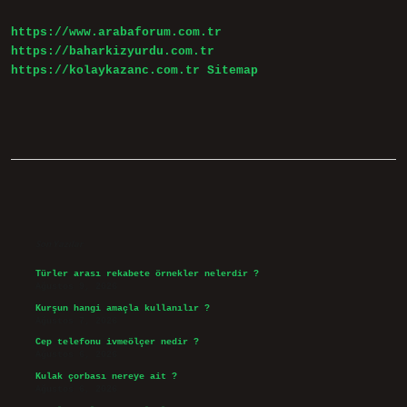
https://www.arabaforum.com.tr
https://baharkizyurdu.com.tr
https://kolaykazanc.com.tr
Sitemap
Sidebar
Son Yazılar
Türler arası rekabete örnekler nelerdir ?
Ağustos 9, 2026
Kurşun hangi amaçla kullanılır ?
Ağustos 7, 2026
Cep telefonu ivmeölçer nedir ?
Ağustos 6, 2026
Kulak çorbası nereye ait ?
Ağustos 6, 2026