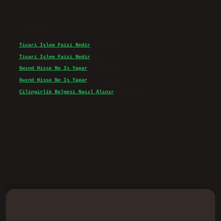
Son yorumlar
Ticari Işlem Faizi Nedir
için
admin
Ticari Işlem Faizi Nedir
için
Efe
Gwınd Hisse Ne Iş Yapar
için
admin
Gwınd Hisse Ne Iş Yapar
için
Bulut
Çilingirlik Belgesi Nasıl Alınır
için
admin
vd.casino