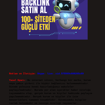
Reklam ve İletişim:
Skype: live:.cid.575569c608265c69
Yasal Uyarı:
Bu internet sitesi, herhangi bir marka, kurum
veya şahıs şirketi ile hiçbir bağlantısı bulunmamaktadır.
Sitede yalnızca kendi hazırladığımız makaleler
paylaşılmaktadır. Burada yer alan içerikler haber niteliği
taşımamakta olup, gerçek kurum ve kişiler hakkında paylaşım
yapılmamaktadır. Gerçek kurum ve kişiler ile isim
benzerlikleri tamamen tesadüfidir. Sitemizdeki bilgiler
taslak halindedir ve tavsiye niteliği taşımazlar.