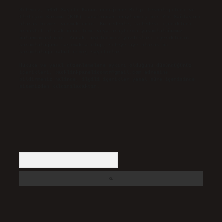
Sitemiz, 5651 Sayılı Kanun gereğince Bilgi Teknolojileri ve
İletişim Kurumu (BTK) tarafından onaylanmış bir Yer Sağlayıcı
olarak hizmet vermektedir. Bu nedenle, sitedeki içerikleri
proaktif olarak denetleme veya araştırma yükümlülüğümüz
bulunmamaktadır. Ancak, üyelerimiz yazdıkları içeriklerin
sorumluluğunu taşımakta olup, siteye üye olarak bu
sorumluluğu kabul etmiş sayılırlar.
Hukuka ve yasal düzenlemelere aykırı olduğunu düşündüğünüz
içerikleri,
backlinkpanelicomtr@gmail.com
adresine
bildirmeniz halinde, ilgili içerikler yasal süre içerisinde
sitemizden kaldırılacaktır.
Arama