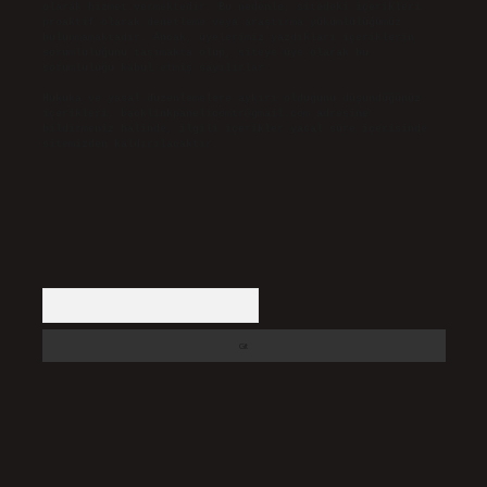
olarak hizmet vermektedir. Bu nedenle, sitedeki içerikleri
proaktif olarak denetleme veya araştırma yükümlülüğümüz
bulunmamaktadır. Ancak, üyelerimiz yazdıkları içeriklerin
sorumluluğunu taşımakta olup, siteye üye olarak bu
sorumluluğu kabul etmiş sayılırlar.
Hukuka ve yasal düzenlemelere aykırı olduğunu düşündüğünüz
içerikleri,
backlinkpanelicomtr@gmail.com
adresine
bildirmeniz halinde, ilgili içerikler yasal süre içerisinde
sitemizden kaldırılacaktır.
Arama