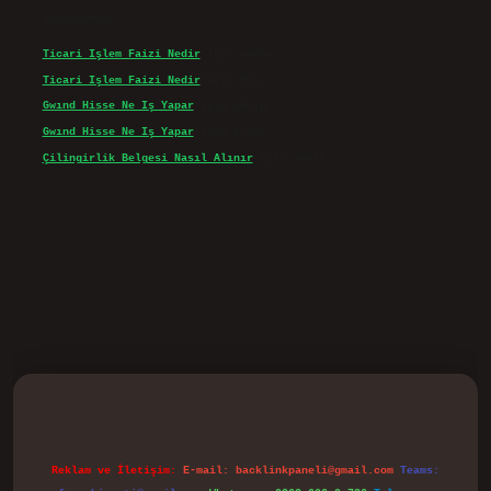
Son yorumlar
Ticari Işlem Faizi Nedir
için
admin
Ticari Işlem Faizi Nedir
için
Efe
Gwınd Hisse Ne Iş Yapar
için
admin
Gwınd Hisse Ne Iş Yapar
için
Bulut
Çilingirlik Belgesi Nasıl Alınır
için
admin
no
Reklam ve İletişim:
E-mail:
backlinkpaneli@gmail.com
Teams: