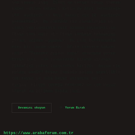
söz konusu isim, İslam’da kutsal kitap olarak
kabul edilen Kuran-ı Kerim’de Araf Suresi’nin
108. ayetinde ve Neml Suresi’nin 12. ayetinde
geçmektedir. Bu noktada kız çocuklarına bu
ismin verilmesinin caiz olduğu söylenebilir.
Eflin ismi caiz mi? Eflin isminin kullanımı
İslami açıdan uygundur. Bu ismi kullanmakta
dini bir sorun yoktur. Eflin isminin kökeni
nedir? “Cennete açılan kapı” anlamına gelen
Eflin ismi, son zamanlarda birçok ailenin
dikkatini çeken isimlerden biridir. Beyza’nın
anlamı nedir? Beyza isminin anlamı genellikle
çok beyaz ve daha beyaz anlamına gelir.
Ayrıca, birçok çocuğa kusursuz ve çok beyaz
olarak da bilinen Beyza ismi…
Beyza
Devamını okuyun
Yorum Bırak
Ismi
Caiz
Midir
https://www.arabaforum.com.tr