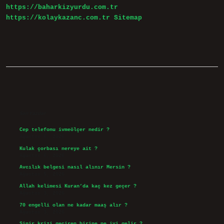
https://baharkizyurdu.com.tr
https://kolaykazanc.com.tr
Sitemap
Sidebar
Son Yazılar
Cep telefonu ivmeölçer nedir ?
Ağustos 6, 2026
Kulak çorbası nereye ait ?
Ağustos 6, 2026
Avcılık belgesi nasıl alınır Mersin ?
Ağustos 5, 2026
Allah kelimesi Kuran’da kaç kez geçer ?
Ağustos 3, 2026
70 engelli olan ne kadar maaş alır ?
Ağustos 3, 2026
Sinir krizi geçiren birine ne iyi gelir ?