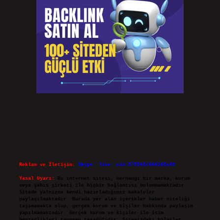
Reklam ve İletişim:
Skype: live:.cid.575569c608265c69
Yasal Uyarı:
Bu internet sitesi, herhangi bir marka, kurum
veya şahıs şirketi ile hiçbir bağlantısı bulunmamaktadır.
Sitede yalnızca kendi hazırladığımız makaleler
paylaşılmaktadır. Burada yer alan içerikler haber niteliği
taşımamakta olup, gerçek kurum ve kişiler hakkında paylaşım
yapılmamaktadır. Gerçek kurum ve kişiler ile isim
benzerlikleri tamamen tesadüfidir. Sitemizdeki bilgiler