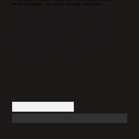
taslak halindedir ve tavsiye niteliği taşımazlar.
Sitemiz, 5651 Sayılı Kanun gereğince Bilgi Teknolojileri ve
İletişim Kurumu (BTK) tarafından onaylanmış bir Yer Sağlayıcı
olarak hizmet vermektedir. Bu nedenle, sitedeki içerikleri
proaktif olarak denetleme veya araştırma yükümlülüğümüz
bulunmamaktadır. Ancak, üyelerimiz yazdıkları içeriklerin
sorumluluğunu taşımakta olup, siteye üye olarak bu
sorumluluğu kabul etmiş sayılırlar.
Hukuka ve yasal düzenlemelere aykırı olduğunu düşündüğünüz
içerikleri,
backlinkpanelicomtr@gmail.com
adresine
bildirmeniz halinde, ilgili içerikler yasal süre içerisinde
sitemizden kaldırılacaktır.
Arama