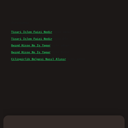
Son yorumlar
Ticari Işlem Faizi Nedir
için
admin
Ticari Işlem Faizi Nedir
için
Efe
Gwınd Hisse Ne Iş Yapar
için
admin
Gwınd Hisse Ne Iş Yapar
için
Bulut
Çilingirlik Belgesi Nasıl Alınır
için
admin
vd.casino