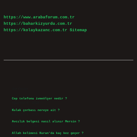
https://www.arabaforum.com.tr
https://baharkizyurdu.com.tr
https://kolaykazanc.com.tr
Sitemap
Sidebar
Son Yazılar
Cep telefonu ivmeölçer nedir ?
Ağustos 6, 2026
Kulak çorbası nereye ait ?
Ağustos 6, 2026
Avcılık belgesi nasıl alınır Mersin ?
Ağustos 5, 2026
Allah kelimesi Kuran’da kaç kez geçer ?