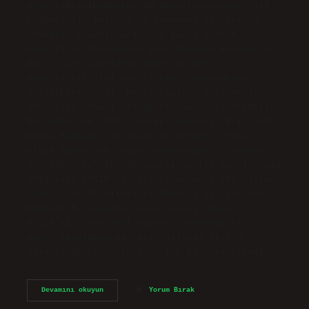
BelçikaBelçikaBaşkentiBrükselYüzölçümü30.158
km2Nüfus11. Belçika ne konuşur? Belçika’da
insanlar yaşadıkları yere bağlı olarak
Fransızca, Felemenkçe veya Almanca konuşurlar.
Bu üç farklı bölgeye topluluk denir.
Belçika’nın dini nedir? Dini topluluklar:
Katolikler (%79), Protestanlar, Müslümanlar,
Yahudiler. Üyesi olduğu uluslararası örgütler:
BM, NATO, AB, AGİT, Avrupa Konseyi, G-10, DTÖ,
Dünya Bankası, Intelsat ve Interpol dahil
olmak üzere çok sayıda uluslararası örgütün
üyesidir. Belçika ekonomisi nasıl? Belçika’nın
2021 yılı GSYİH’si cari fiyatlarla 599 milyar
dolar. Son 20 yıldır istikrarlı bir şekilde
büyüyen Belçika’nın kişi başına düşen
GSYİH’si, 2008’deki küresel ekonomik kriz
hariç tutulduğunda, 2021 yılında 51.000
doların üzerine çıkıyor. 100 Belçika Frangı…
Belçika
Devamını okuyun
Yorum Bırak
Ne
Konuşuyor