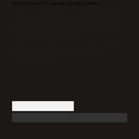
taslak halindedir ve tavsiye niteliği taşımazlar.
Sitemiz, 5651 Sayılı Kanun gereğince Bilgi Teknolojileri ve
İletişim Kurumu (BTK) tarafından onaylanmış bir Yer Sağlayıcı
olarak hizmet vermektedir. Bu nedenle, sitedeki içerikleri
proaktif olarak denetleme veya araştırma yükümlülüğümüz
bulunmamaktadır. Ancak, üyelerimiz yazdıkları içeriklerin
sorumluluğunu taşımakta olup, siteye üye olarak bu
sorumluluğu kabul etmiş sayılırlar.
Hukuka ve yasal düzenlemelere aykırı olduğunu düşündüğünüz
içerikleri,
backlinkpanelicomtr@gmail.com
adresine
bildirmeniz halinde, ilgili içerikler yasal süre içerisinde
sitemizden kaldırılacaktır.
Arama