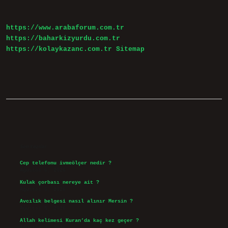
Zeka
Gelişimi
Ne
https://www.arabaforum.com.tr
Zaman
Başlar
https://baharkizyurdu.com.tr
https://kolaykazanc.com.tr
Sitemap
Sidebar
Son Yazılar
Cep telefonu ivmeölçer nedir ?
Ağustos 6, 2026
Kulak çorbası nereye ait ?
Ağustos 6, 2026
Avcılık belgesi nasıl alınır Mersin ?
Ağustos 5, 2026
Allah kelimesi Kuran’da kaç kez geçer ?
Ağustos 3, 2026