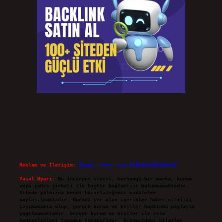
Reklam ve İletişim:
Skype: live:.cid.575569c608265c69
Yasal Uyarı:
Bu internet sitesi, herhangi bir marka, kurum
veya şahıs şirketi ile hiçbir bağlantısı bulunmamaktadır.
Sitede yalnızca kendi hazırladığımız makaleler
paylaşılmaktadır. Burada yer alan içerikler haber niteliği
taşımamakta olup, gerçek kurum ve kişiler hakkında paylaşım
yapılmamaktadır. Gerçek kurum ve kişiler ile isim
benzerlikleri tamamen tesadüfidir. Sitemizdeki bilgiler