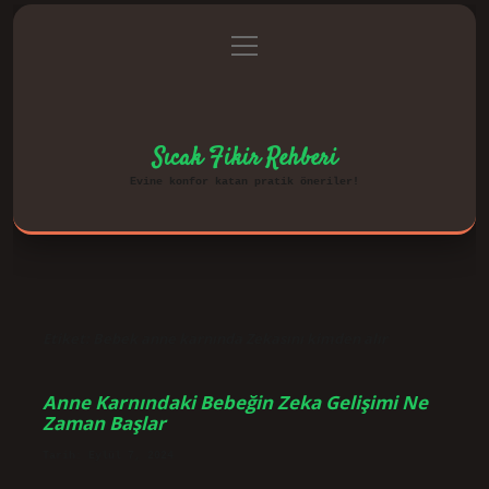
menüyü
Anasayfa
Gizlilik Politikası
aç
Yasal Uyarı
Hakkımızda
Sıcak Fikir Rehberi
Evine konfor katan pratik öneriler!
Etiket:
Bebek anne karnında Zekasını kimden alır
Anne Karnındaki Bebeğin Zeka Gelişimi Ne
Zaman Başlar
Tarih: Eylül 7, 2024