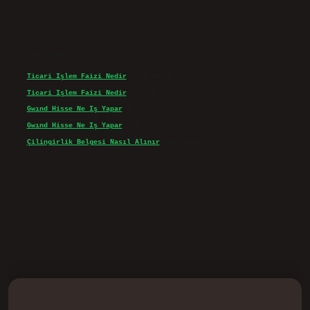
Son yorumlar
Ticari Işlem Faizi Nedir
için
admin
Ticari Işlem Faizi Nedir
için
Efe
Gwınd Hisse Ne Iş Yapar
için
admin
Gwınd Hisse Ne Iş Yapar
için
Bulut
Çilingirlik Belgesi Nasıl Alınır
için
admin
d.casino