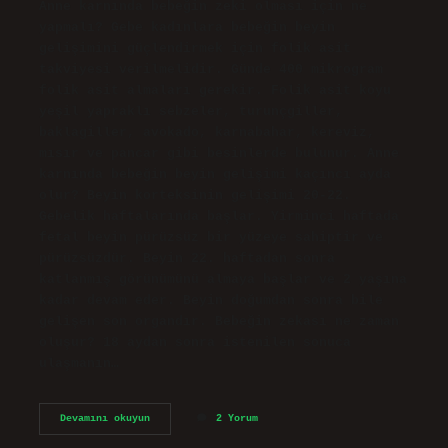
Anne karnında bebeğin zeki olması için ne
yapmalı? Gebe kadınlara bebeğin beyin
gelişimini güçlendirmek için folik asit
takviyesi verilmelidir. Günde 400 mikrogram
folik asit almaları gerekir. Folik asit koyu
yeşil yapraklı sebzeler, turunçgiller,
baklagiller, avokado, karnabahar, kereviz,
mısır ve pancar gibi besinlerde bulunur. Anne
karnında bebeğin beyin gelişimi kaçıncı ayda
olur? Beyin korteksinin gelişimi 20-22.
Gebelik haftalarında başlar. Yirminci haftada
fetal beyin pürüzsüz bir yüzeye sahiptir ve
pürüzsüzdür. Beyin 22. haftadan sonra
katlanmış görünümünü almaya başlar ve 2 yaşına
kadar devam eder. Beyin doğumdan sonra bile
gelişen son organdır. Bebeğin zekası ne zaman
oluşur? 18 aydan sonra istenilen sonuca
ulaşmanın…
Anne
Devamını okuyun
2 Yorum
Karnındaki
Bebeğin