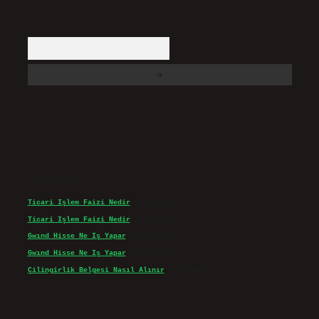
Arama
Son yorumlar
Ticari Işlem Faizi Nedir
için
admin
Ticari Işlem Faizi Nedir
için
Efe
Gwınd Hisse Ne Iş Yapar
için
admin
Gwınd Hisse Ne Iş Yapar
için
Bulut
Çilingirlik Belgesi Nasıl Alınır
için
admin