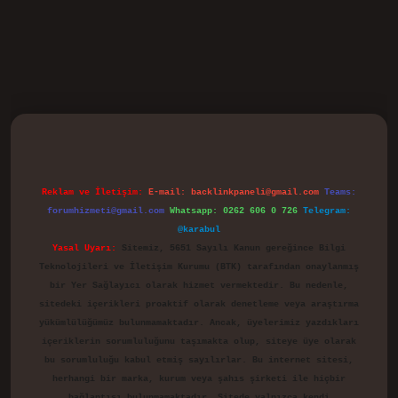
d.casino
Reklam ve İletişim:
E-mail:
backlinkpaneli@gmail.com
Teams:
forumhizmeti@gmail.com
Whatsapp: 0262 606 0 726
Telegram:
@karabul
Yasal Uyarı:
Sitemiz, 5651 Sayılı Kanun gereğince Bilgi
Teknolojileri ve İletişim Kurumu (BTK) tarafından onaylanmış
bir Yer Sağlayıcı olarak hizmet vermektedir. Bu nedenle,
sitedeki içerikleri proaktif olarak denetleme veya araştırma
yükümlülüğümüz bulunmamaktadır. Ancak, üyelerimiz yazdıkları
içeriklerin sorumluluğunu taşımakta olup, siteye üye olarak
bu sorumluluğu kabul etmiş sayılırlar. Bu internet sitesi,
herhangi bir marka, kurum veya şahıs şirketi ile hiçbir
bağlantısı bulunmamaktadır. Sitede yalnızca kendi