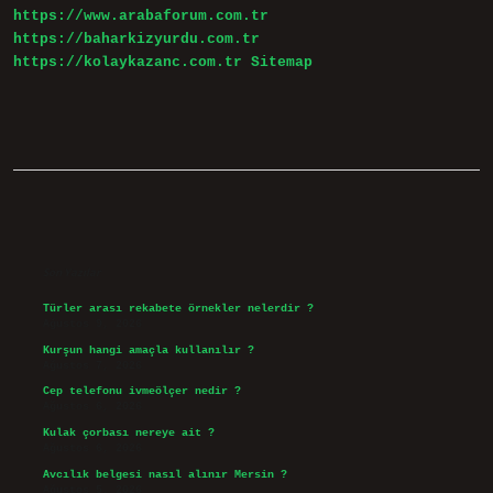
https://www.arabaforum.com.tr
https://baharkizyurdu.com.tr
https://kolaykazanc.com.tr
Sitemap
Sidebar
Son Yazılar
Türler arası rekabete örnekler nelerdir ?
Ağustos 9, 2026
Kurşun hangi amaçla kullanılır ?
Ağustos 7, 2026
Cep telefonu ivmeölçer nedir ?
Ağustos 6, 2026
Kulak çorbası nereye ait ?
Ağustos 6, 2026
Avcılık belgesi nasıl alınır Mersin ?
Ağustos 5, 2026