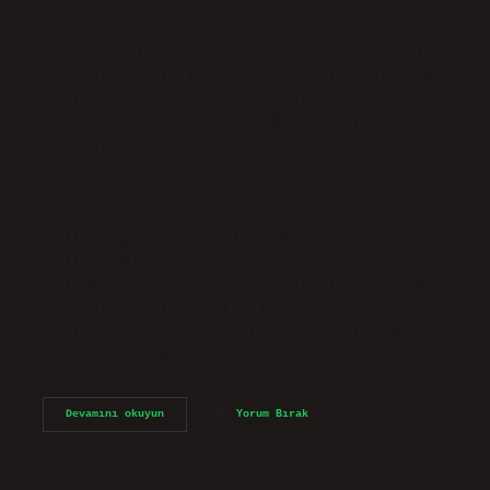
düzen, tertip, sıra ve dizi anlamına gelir;
bar tutmak, bir sıra yapmak, bir araya
getirmek anlamına gelir. Bar türleri nelerdir?
BAR AÇIKLAMASIKOKTEY BARI. Kokteyl barlarını
tanımlamak çok zordur çünkü ülkeden ülkeye
değişir, ancak tüm kokteyl barlarının çok
çeşitli kokteyller ve kokteyller sunduğunu
söylemeliyiz. … ŞARAP BARI. … RESTORAN BARI. …
KAFETERYA BARI. … HAVUZ BARI. … PİYANO BARI.
Bar ne demek eski Türkçe? Bunlardan ilki,
kelimenin etimolojisidir ki buna göre
kelimenin Eski Türkçedeki “kaplan” anlamına
gelen bars* kelimesinden gelmiş olabileceği
düşünülmektedir. Bar ismi nereden gelir? Bar
kelimesi Fransızca barriere kelimesinden
gelir. Kelime Türkçede…
Bar
Devamını okuyun
Yorum Bırak
Ne
Denir