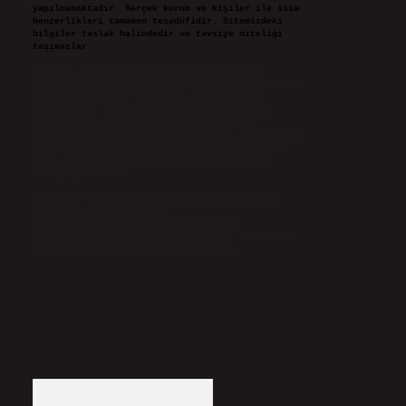
yapılmamaktadır. Gerçek kurum ve kişiler ile isim
benzerlikleri tamamen tesadüfidir. Sitemizdeki
bilgiler taslak halindedir ve tavsiye niteliği
taşımazlar.
Sitemiz, 5651 Sayılı Kanun gereğince Bilgi
Teknolojileri ve İletişim Kurumu (BTK) tarafından
onaylanmış bir Yer Sağlayıcı olarak hizmet
vermektedir. Bu nedenle, sitedeki içerikleri
proaktif olarak denetleme veya araştırma
yükümlülüğümüz bulunmamaktadır. Ancak, üyelerimiz
yazdıkları içeriklerin sorumluluğunu taşımakta
olup, siteye üye olarak bu sorumluluğu kabul
etmiş sayılırlar.
Hukuka ve yasal düzenlemelere aykırı olduğunu
düşündüğünüz içerikleri,
backlinkpanelicomtr@gmail.com
adresine
bildirmeniz halinde, ilgili içerikler yasal süre
içerisinde sitemizden kaldırılacaktır.
Arama