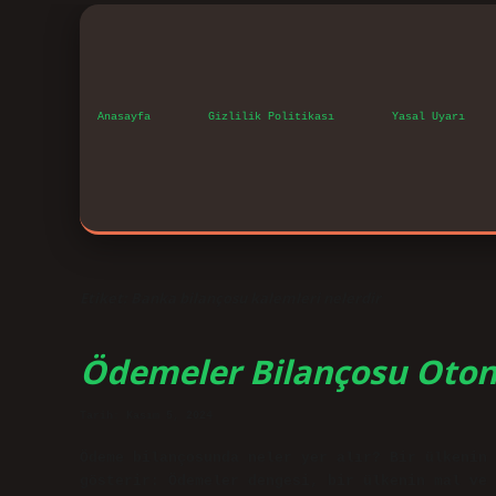
Anasayfa
Gizlilik Politikası
Yasal Uyarı
Etiket:
Banka bilançosu kalemleri nelerdir
Ödemeler Bilançosu Otono
Tarih: Kasım 5, 2024
Ödeme bilançosunda neler yer alır? Bir ülkenin 
gösterir: Ödemeler dengesi, bir ülkenin mal ve 