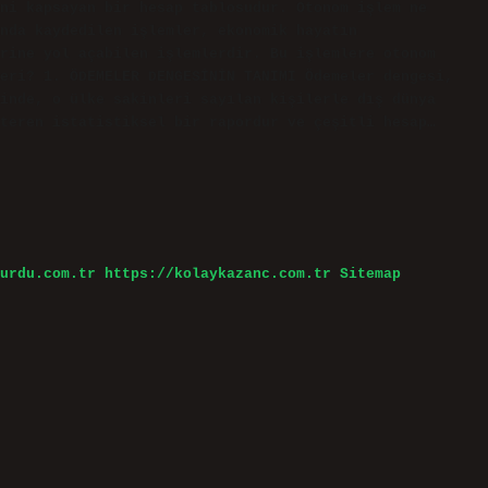
ni kapsayan bir hesap tablosudur. Otonom işlem ne
nda kaydedilen işlemler, ekonomik hayatın
rine yol açabilen işlemlerdir. Bu işlemlere otonom
eri? 1. ÖDEMELER DENGESİNİN TANIMI Ödemeler dengesi,
inde, o ülke sakinleri sayılan kişilerle dış dünya
teren istatistiksel bir rapordur ve çeşitli hesap…
urdu.com.tr
https://kolaykazanc.com.tr
Sitemap