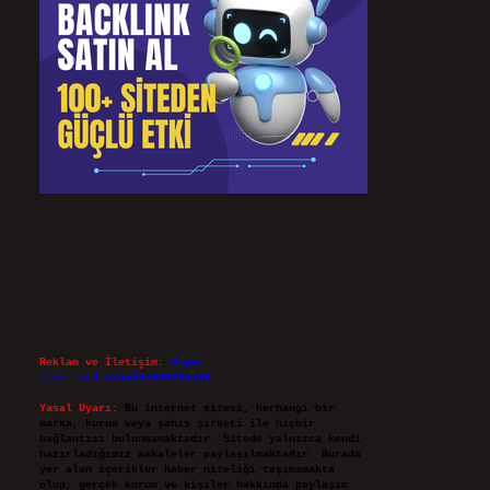
Reklam ve İletişim:
Skype:
live:.cid.575569c608265c69
Yasal Uyarı:
Bu internet sitesi, herhangi bir
marka, kurum veya şahıs şirketi ile hiçbir
bağlantısı bulunmamaktadır. Sitede yalnızca kendi
hazırladığımız makaleler paylaşılmaktadır. Burada
yer alan içerikler haber niteliği taşımamakta
olup, gerçek kurum ve kişiler hakkında paylaşım