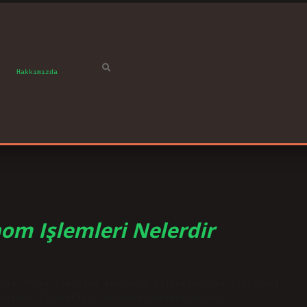
Hakkımızda
m Işlemleri Nelerdir
dış dünya ile olan ekonomik ilişkilerinin toplamını
hizmet ticaretini, sermaye hareketlerini,