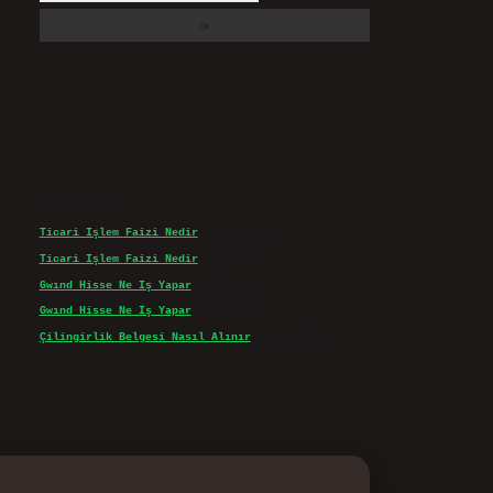
Son yorumlar
Ticari Işlem Faizi Nedir
için
admin
Ticari Işlem Faizi Nedir
için
Efe
Gwınd Hisse Ne Iş Yapar
için
admin
Gwınd Hisse Ne Iş Yapar
için
Bulut
Çilingirlik Belgesi Nasıl Alınır
için
admin