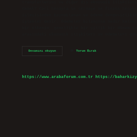
transferlerini ve diğer dış ekonomik ilişkileri
demek? Cari hesapta ve sermaye ve finans hesabı
işleyişinden kaynaklanan ve ödeme dengesizlikle
işlemler denir. Ödemeler bilançosu nedir kaleml
bir ülkenin, genellikle bir yıllık bir dönem iç
arasındaki ekonomik ilişkileri ve ödemeleri gös
Ödemeler
Devamını okuyun
Yorum Bırak
Bilançosu
Otonom
Işlemleri
Nelerdir
https://www.arabaforum.com.tr
https://baharkizy