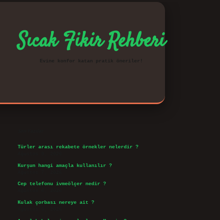
Sıcak Fikir Rehberi
Evine konfor katan pratik öneriler!
Sidebar
vd.casino
Son Yazılar
Türler arası rekabete örnekler nelerdir ?
Ağustos 9, 2026
Kurşun hangi amaçla kullanılır ?
Ağustos 7, 2026
Cep telefonu ivmeölçer nedir ?
Ağustos 6, 2026
Kulak çorbası nereye ait ?
Ağustos 6, 2026