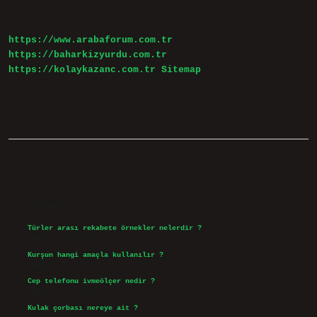
Nereye
Bağlıydı
https://www.arabaforum.com.tr
https://baharkizyurdu.com.tr
https://kolaykazanc.com.tr
Sitemap
Sidebar
Son Yazılar
Türler arası rekabete örnekler nelerdir ?
Ağustos 9, 2026
Kurşun hangi amaçla kullanılır ?
Ağustos 7, 2026
Cep telefonu ivmeölçer nedir ?
Ağustos 6, 2026
Kulak çorbası nereye ait ?