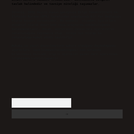
taslak halindedir ve tavsiye niteliği taşımazlar.
Sitemiz, 5651 Sayılı Kanun gereğince Bilgi Teknolojileri ve
İletişim Kurumu (BTK) tarafından onaylanmış bir Yer Sağlayıcı
olarak hizmet vermektedir. Bu nedenle, sitedeki içerikleri
proaktif olarak denetleme veya araştırma yükümlülüğümüz
bulunmamaktadır. Ancak, üyelerimiz yazdıkları içeriklerin
sorumluluğunu taşımakta olup, siteye üye olarak bu
sorumluluğu kabul etmiş sayılırlar.
Hukuka ve yasal düzenlemelere aykırı olduğunu düşündüğünüz
içerikleri,
backlinkpanelicomtr@gmail.com
adresine
bildirmeniz halinde, ilgili içerikler yasal süre içerisinde
sitemizden kaldırılacaktır.
Arama