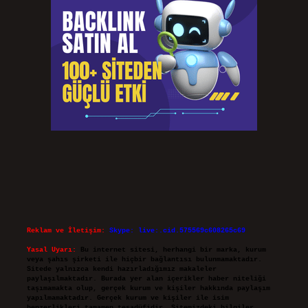
Reklam ve İletişim:
Skype: live:.cid.575569c608265c69
Yasal Uyarı:
Bu internet sitesi, herhangi bir marka, kurum
veya şahıs şirketi ile hiçbir bağlantısı bulunmamaktadır.
Sitede yalnızca kendi hazırladığımız makaleler
paylaşılmaktadır. Burada yer alan içerikler haber niteliği
taşımamakta olup, gerçek kurum ve kişiler hakkında paylaşım
yapılmamaktadır. Gerçek kurum ve kişiler ile isim
benzerlikleri tamamen tesadüfidir. Sitemizdeki bilgiler