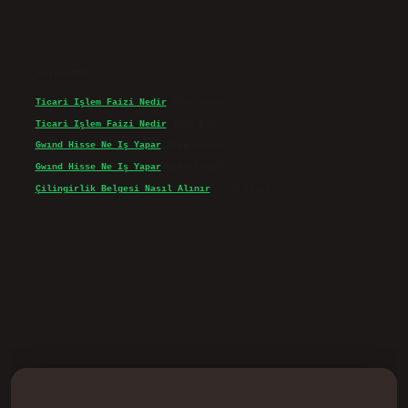
Son yorumlar
Ticari Işlem Faizi Nedir
için
admin
Ticari Işlem Faizi Nedir
için
Efe
Gwınd Hisse Ne Iş Yapar
için
admin
Gwınd Hisse Ne Iş Yapar
için
Bulut
Çilingirlik Belgesi Nasıl Alınır
için
admin
d.casino