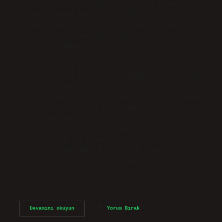
yılları arasında Anadolu’da Celali isyanları
sonucu doğudan batıya göç eden yörüklerin bir
kısmı Balıkesir bölgesine gelmiştir. 1816
yılında Karesi Sancağı Anadolu vilayetinden
ayrılarak Hüdavendigâr ve Kocaeli
vilayetlerine bağlanmıştır. Balıkesir hangi
ilden ayrıldı? Karesi Vilayeti, tüm
sancakların il haline getirildiği 1923 yılında
kuruldu. 1926 yılında vilayetin adı Balıkesir
oldu. Balıkesir’in eski adı nedir? Bu bölgenin
antik çağlardaki adı MYSİA’dır. Eyaletin
adının nereden geldiğine dair çeşitli
rivayetler vardır. Bir rivayete göre Paleo
Kastro’dan (Eski Hisar), bir rivayete göre
Bal-ı Kesr’den (Bol Bal) ve bir rivayete göre
de Pers devlet adamı Balı-Kisra’nın isminden
veya Balak-Hisar veya Balık-Hisar’dan
gelmektedir.…
Balıkesir
Devamını okuyun
Yorum Bırak
Daha
Önce