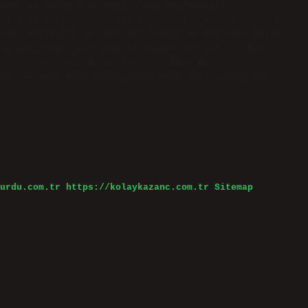
igâr ve Kocaeli vilayetlerine bağlanmıştır.
 tüm sancakların il haline getirildiği 1923 yılında
ldu. Balıkesir’in eski adı nedir? Bu bölgenin antik
en geldiğine dair çeşitli rivayetler vardır. Bir
r rivayete göre Bal-ı Kesr’den (Bol Bal) ve bir
ın isminden veya Balak-Hisar veya Balık-Hisar’dan
urdu.com.tr
https://kolaykazanc.com.tr
Sitemap