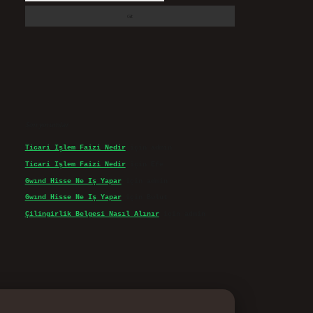
Son yorumlar
Ticari Işlem Faizi Nedir
için
admin
Ticari Işlem Faizi Nedir
için
Efe
Gwınd Hisse Ne Iş Yapar
için
admin
Gwınd Hisse Ne Iş Yapar
için
Bulut
Çilingirlik Belgesi Nasıl Alınır
için
admin