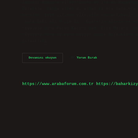
Sancağı Anadolu vilayetinden ayrılarak Hüdavend
Balıkesir hangi ilden ayrıldı? Karesi Vilayeti,
kuruldu. 1926 yılında vilayetin adı Balıkesir o
çağlardaki adı MYSİA’dır. Eyaletin adının nered
rivayete göre Paleo Kastro’dan (Eski Hisar), bi
rivayete göre de Pers devlet adamı Balı-Kisra’n
gelmektedir.…
Balıkesir
Devamını okuyun
Yorum Bırak
Daha
Önce
Nereye
Bağlıydı
https://www.arabaforum.com.tr
https://baharkizy