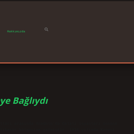
Hakkımızda
ye Bağlıydı
lları arasında Anadolu’da Celali isyanları sonucu
lıkesir bölgesine gelmiştir. 1816 yılında Karesi