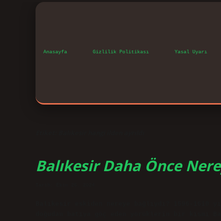
Anasayfa
Gizlilik Politikası
Yasal Uyarı
Etiket:
Balıkesir hangi ilden ayrıldı
Balıkesir Daha Önce Nere
Tarih: Ekim 26, 2024
Balıkesir eskiden nereye bağlıydı? 1596-1610 yı
doğudan batıya göç eden yörüklerin bir kısmı Ba