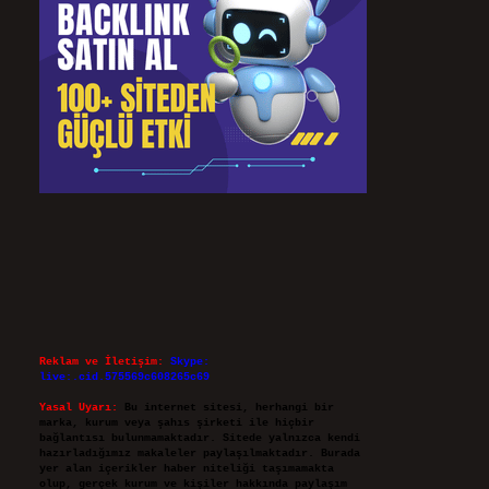
Reklam ve İletişim:
Skype:
live:.cid.575569c608265c69
Yasal Uyarı:
Bu internet sitesi, herhangi bir
marka, kurum veya şahıs şirketi ile hiçbir
bağlantısı bulunmamaktadır. Sitede yalnızca kendi
hazırladığımız makaleler paylaşılmaktadır. Burada
yer alan içerikler haber niteliği taşımamakta
olup, gerçek kurum ve kişiler hakkında paylaşım