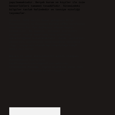
yapılmamaktadır. Gerçek kurum ve kişiler ile isim
benzerlikleri tamamen tesadüfidir. Sitemizdeki
bilgiler taslak halindedir ve tavsiye niteliği
taşımazlar.
Sitemiz, 5651 Sayılı Kanun gereğince Bilgi
Teknolojileri ve İletişim Kurumu (BTK) tarafından
onaylanmış bir Yer Sağlayıcı olarak hizmet
vermektedir. Bu nedenle, sitedeki içerikleri
proaktif olarak denetleme veya araştırma
yükümlülüğümüz bulunmamaktadır. Ancak, üyelerimiz
yazdıkları içeriklerin sorumluluğunu taşımakta
olup, siteye üye olarak bu sorumluluğu kabul
etmiş sayılırlar.
Hukuka ve yasal düzenlemelere aykırı olduğunu
düşündüğünüz içerikleri,
backlinkpanelicomtr@gmail.com
adresine
bildirmeniz halinde, ilgili içerikler yasal süre
içerisinde sitemizden kaldırılacaktır.
Arama