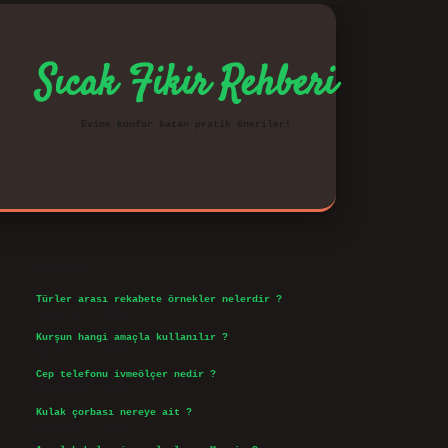
Sıcak Fikir Rehberi
Evine konfor katan pratik öneriler!
Sidebar
vd.casino
Son Yazılar
Türler arası rekabete örnekler nelerdir ?
Ağustos 9, 2026
Kurşun hangi amaçla kullanılır ?
Ağustos 7, 2026
Cep telefonu ivmeölçer nedir ?
Ağustos 6, 2026
Kulak çorbası nereye ait ?
Ağustos 6, 2026