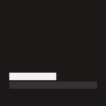
Sitemiz, 5651 Sayılı Kanun gereğince Bilgi Teknolojileri ve
İletişim Kurumu (BTK) tarafından onaylanmış bir Yer Sağlayıcı
olarak hizmet vermektedir. Bu nedenle, sitedeki içerikleri
proaktif olarak denetleme veya araştırma yükümlülüğümüz
bulunmamaktadır. Ancak, üyelerimiz yazdıkları içeriklerin
sorumluluğunu taşımakta olup, siteye üye olarak bu
sorumluluğu kabul etmiş sayılırlar.
Hukuka ve yasal düzenlemelere aykırı olduğunu düşündüğünüz
içerikleri,
backlinkpanelicomtr@gmail.com
adresine
bildirmeniz halinde, ilgili içerikler yasal süre içerisinde
sitemizden kaldırılacaktır.
Arama