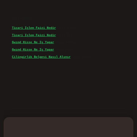
Son yorumlar
Ticari Işlem Faizi Nedir
için
admin
Ticari Işlem Faizi Nedir
için
Efe
Gwınd Hisse Ne Iş Yapar
için
admin
Gwınd Hisse Ne Iş Yapar
için
Bulut
Çilingirlik Belgesi Nasıl Alınır
için
admin
d.casino