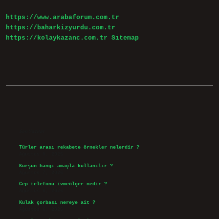
Ne
Yapılır
https://www.arabaforum.com.tr
https://baharkizyurdu.com.tr
https://kolaykazanc.com.tr
Sitemap
Sidebar
Son Yazılar
Türler arası rekabete örnekler nelerdir ?
Ağustos 9, 2026
Kurşun hangi amaçla kullanılır ?
Ağustos 7, 2026
Cep telefonu ivmeölçer nedir ?
Ağustos 6, 2026
Kulak çorbası nereye ait ?
Ağustos 6, 2026