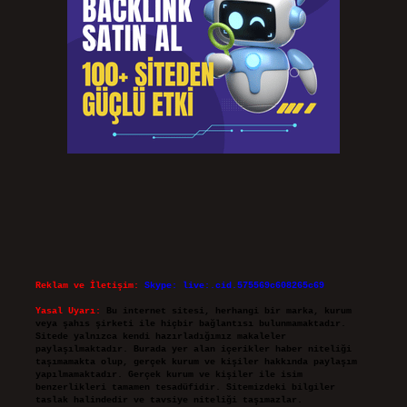
Reklam ve İletişim:
Skype: live:.cid.575569c608265c69
Yasal Uyarı:
Bu internet sitesi, herhangi bir marka, kurum
veya şahıs şirketi ile hiçbir bağlantısı bulunmamaktadır.
Sitede yalnızca kendi hazırladığımız makaleler
paylaşılmaktadır. Burada yer alan içerikler haber niteliği
taşımamakta olup, gerçek kurum ve kişiler hakkında paylaşım
yapılmamaktadır. Gerçek kurum ve kişiler ile isim
benzerlikleri tamamen tesadüfidir. Sitemizdeki bilgiler
taslak halindedir ve tavsiye niteliği taşımazlar.