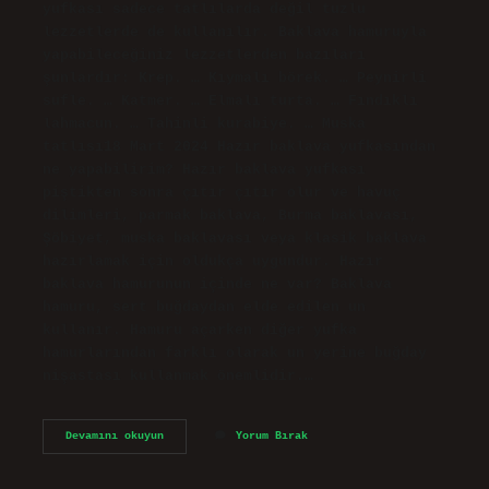
yufkası sadece tatlılarda değil tuzlu
lezzetlerde de kullanılır. Baklava hamuruyla
yapabileceğiniz lezzetlerden bazıları
şunlardır: Krep. … Kıymalı börek. … Peynirli
sufle. … Katmer. … Elmalı turta. … Fındıklı
lahmacun. … Tahinli kurabiye. … Muska
tatlısı18 Mart 2024 Hazır baklava yufkasından
ne yapabilirim? Hazır baklava yufkası
piştikten sonra çıtır çıtır olur ve havuç
dilimleri, parmak baklava, Burma baklavası,
Şöbiyet, muska baklavası veya klasik baklava
hazırlamak için oldukça uygundur. Hazır
baklava hamurunun içinde ne var? Baklava
hamuru, sert buğdaydan elde edilen un
kullanır. Hamuru açarken diğer yufka
hamurlarından farklı olarak un yerine buğday
nişastası kullanmak önemlidir.…
Hazır
Devamını okuyun
Yorum Bırak
Baklava
Hamuru
Ile