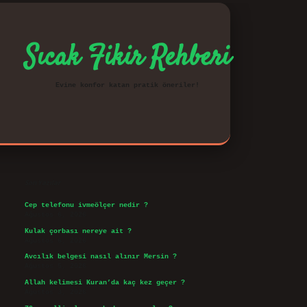
Sıcak Fikir Rehberi
Evine konfor katan pratik öneriler!
Sidebar
vd.casino
Son Yazılar
Cep telefonu ivmeölçer nedir ?
Ağustos 6, 2026
Kulak çorbası nereye ait ?
Ağustos 6, 2026
Avcılık belgesi nasıl alınır Mersin ?
Ağustos 5, 2026
Allah kelimesi Kuran’da kaç kez geçer ?
Ağustos 3, 2026