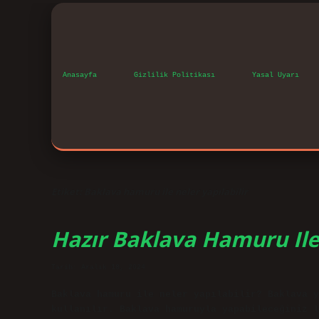
Anasayfa
Gizlilik Politikası
Yasal Uyarı
Etiket:
Baklava hamuru ile neler yapılabilir
Hazır Baklava Hamuru Ile
Tarih: Aralık 18, 2024
Baklava hamuru ile neler yapılabilir? Baklava y
kullanılır. Baklava hamuruyla yapabileceğiniz l