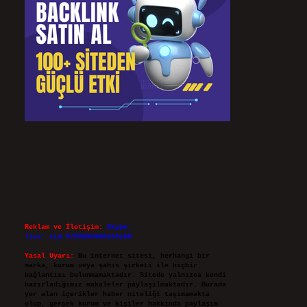
Reklam ve İletişim:
Skype:
live:.cid.575569c608265c69
Yasal Uyarı:
Bu internet sitesi, herhangi bir
marka, kurum veya şahıs şirketi ile hiçbir
bağlantısı bulunmamaktadır. Sitede yalnızca kendi
hazırladığımız makaleler paylaşılmaktadır. Burada
yer alan içerikler haber niteliği taşımamakta
olup, gerçek kurum ve kişiler hakkında paylaşım