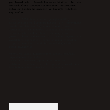
yapılmamaktadır. Gerçek kurum ve kişiler ile isim
benzerlikleri tamamen tesadüfidir. Sitemizdeki
bilgiler taslak halindedir ve tavsiye niteliği
taşımazlar.
Sitemiz, 5651 Sayılı Kanun gereğince Bilgi
Teknolojileri ve İletişim Kurumu (BTK) tarafından
onaylanmış bir Yer Sağlayıcı olarak hizmet
vermektedir. Bu nedenle, sitedeki içerikleri
proaktif olarak denetleme veya araştırma
yükümlülüğümüz bulunmamaktadır. Ancak, üyelerimiz
yazdıkları içeriklerin sorumluluğunu taşımakta
olup, siteye üye olarak bu sorumluluğu kabul
etmiş sayılırlar.
Hukuka ve yasal düzenlemelere aykırı olduğunu
düşündüğünüz içerikleri,
backlinkpanelicomtr@gmail.com
adresine
bildirmeniz halinde, ilgili içerikler yasal süre
içerisinde sitemizden kaldırılacaktır.
Arama