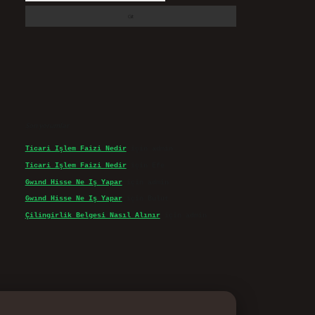
Son yorumlar
Ticari Işlem Faizi Nedir
için
admin
Ticari Işlem Faizi Nedir
için
Efe
Gwınd Hisse Ne Iş Yapar
için
admin
Gwınd Hisse Ne Iş Yapar
için
Bulut
Çilingirlik Belgesi Nasıl Alınır
için
admin