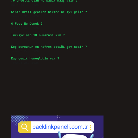
70 engelli olan ne kadar maaş alır ?
Ağustos 3, 2026
Sinir krizi geçiren birine ne iyi gelir ?
Temmuz 31, 2026
6 Feet Ne Demek ?
Temmuz 30, 2026
Türkiye’nin 10 numarası kim ?
Temmuz 29, 2026
Koç burcunun en nefret ettiği şey nedir ?
Temmuz 27, 2026
Kaç çeşit hemoglobin var ?
Temmuz 25, 2026