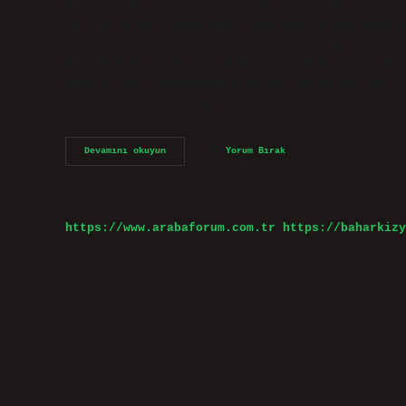
börek. … Peynirli sufle. … Katmer. … Elmalı tur
tatlısı18 Mart 2024 Hazır baklava yufkasından n
çıtır çıtır olur ve havuç dilimleri, parmak bak
klasik baklava hazırlamak için oldukça uygundur
hamuru, sert buğdaydan elde edilen un kullanır.
olarak un yerine buğday nişastası kullanmak öne
Hazır
Devamını okuyun
Yorum Bırak
Baklava
Hamuru
Ile
Ne
Yapılır
https://www.arabaforum.com.tr
https://baharkizy