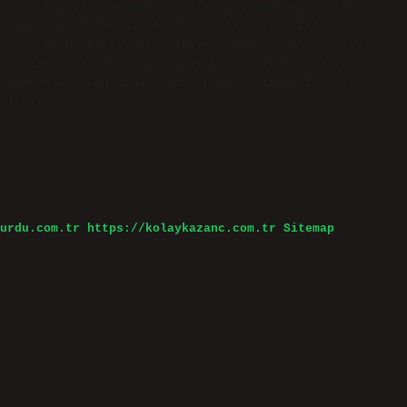
ta. … Fındıklı lahmacun. … Tahinli kurabiye. … Muska
e yapabilirim? Hazır baklava yufkası piştikten sonra
lava, Burma baklavası, Şöbiyet, muska baklavası veya
. Hazır baklava hamurunun içinde ne var? Baklava
 Hamuru açarken diğer yufka hamurlarından farklı
mlidir.…
urdu.com.tr
https://kolaykazanc.com.tr
Sitemap