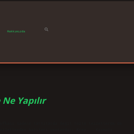
Hakkımızda
 Ne Yapılır
ufkası sadece tatlılarda değil tuzlu lezzetlerde de
ezzetlerden bazıları şunlardır: Krep. … Kıymalı