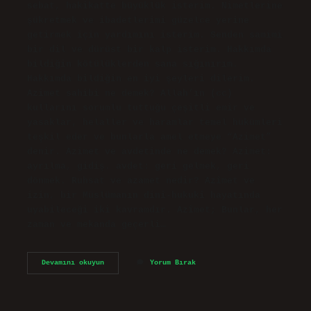
sebat, hakikatte büyüklük isterim. Nimetlerine
şükretmek ve ibadetlerimi güzelce yerine
getirmek için yardımını isterim. Senden samimi
bir dil ve dürüst bir kalp isterim. Hakkımda
bildiğin kötülüklerden sana sığınırım.
Hakkımda bildiğin en iyi şeyleri dilerim.
Azimet sahibi ne demek? Allah’ın (cc)
kullarını sorumlu tuttuğu çeşitli emir ve
yasaklar, helaller ve haramlar temel hükümleri
teşkil eder ve bunlarla amel etmeye “Azimet”
denir. Azimet ve avdetinde ne demek? Azimet:
ayrılma, gidiş. avdet: geri gelmek, geri
dönmek. Ruhsat ve azamet nedir? Azîmet ve
izin, bir Müslümanın dinî-hukukî hayatında
uyabileceği iki kavramdır. Azîmet; Bunlar, her
zaman ve mekanda geçerli…
Azımet
Devamını okuyun
Yorum Bırak
Ne
Demek