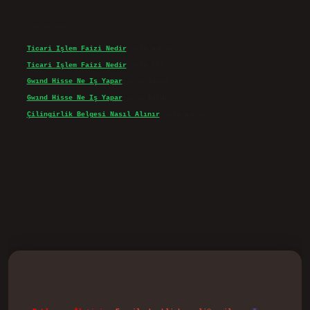
Son yorumlar
Ticari Işlem Faizi Nedir
için
admin
Ticari Işlem Faizi Nedir
için
Efe
Gwınd Hisse Ne Iş Yapar
için
admin
Gwınd Hisse Ne Iş Yapar
için
Bulut
Çilingirlik Belgesi Nasıl Alınır
için
admin
d.casino