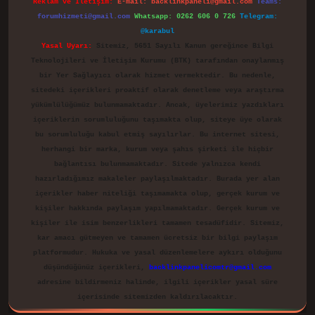
Reklam ve İletişim:
E-mail:
backlinkpaneli@gmail.com
Teams:
forumhizmeti@gmail.com
Whatsapp: 0262 606 0 726
Telegram:
@karabul
Yasal Uyarı:
Sitemiz, 5651 Sayılı Kanun gereğince Bilgi
Teknolojileri ve İletişim Kurumu (BTK) tarafından onaylanmış
bir Yer Sağlayıcı olarak hizmet vermektedir. Bu nedenle,
sitedeki içerikleri proaktif olarak denetleme veya araştırma
yükümlülüğümüz bulunmamaktadır. Ancak, üyelerimiz yazdıkları
içeriklerin sorumluluğunu taşımakta olup, siteye üye olarak
bu sorumluluğu kabul etmiş sayılırlar. Bu internet sitesi,
herhangi bir marka, kurum veya şahıs şirketi ile hiçbir
bağlantısı bulunmamaktadır. Sitede yalnızca kendi
hazırladığımız makaleler paylaşılmaktadır. Burada yer alan
içerikler haber niteliği taşımamakta olup, gerçek kurum ve
kişiler hakkında paylaşım yapılmamaktadır. Gerçek kurum ve
kişiler ile isim benzerlikleri tamamen tesadüfidir. Sitemiz,
kar amacı gütmeyen ve tamamen ücretsiz bir bilgi paylaşım
platformudur. Hukuka ve yasal düzenlemelere aykırı olduğunu
düşündüğünüz içerikleri,
backlinkpanelicomtr@gmail.com
adresine bildirmeniz halinde, ilgili içerikler yasal süre
içerisinde sitemizden kaldırılacaktır.