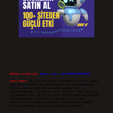
Reklam ve İletişim:
Skype: live:.cid.575569c608265c69
Yasal Uyarı:
Bu internet sitesi, herhangi bir marka, kurum
veya şahıs şirketi ile hiçbir bağlantısı bulunmamaktadır.
Sitede yalnızca kendi hazırladığımız makaleler
paylaşılmaktadır. Burada yer alan içerikler haber niteliği
taşımamakta olup, gerçek kurum ve kişiler hakkında paylaşım
yapılmamaktadır. Gerçek kurum ve kişiler ile isim
benzerlikleri tamamen tesadüfidir. Sitemizdeki bilgiler
taslak halindedir ve tavsiye niteliği taşımazlar.
Sitemiz, 5651 Sayılı Kanun gereğince Bilgi Teknolojileri ve