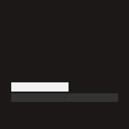
İletişim Kurumu (BTK) tarafından onaylanmış bir Yer Sağlayıcı
olarak hizmet vermektedir. Bu nedenle, sitedeki içerikleri
proaktif olarak denetleme veya araştırma yükümlülüğümüz
bulunmamaktadır. Ancak, üyelerimiz yazdıkları içeriklerin
sorumluluğunu taşımakta olup, siteye üye olarak bu
sorumluluğu kabul etmiş sayılırlar.
Hukuka ve yasal düzenlemelere aykırı olduğunu düşündüğünüz
içerikleri,
backlinkpanelicomtr@gmail.com
adresine
bildirmeniz halinde, ilgili içerikler yasal süre içerisinde
sitemizden kaldırılacaktır.
Arama