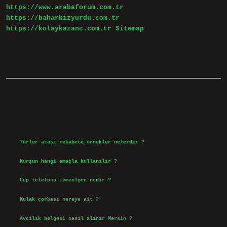
https://www.arabaforum.com.tr
https://baharkizyurdu.com.tr
https://kolaykazanc.com.tr
Sitemap
Sidebar
Son Yazılar
Türler arası rekabete örnekler nelerdir ?
Ağustos 9, 2026
Kurşun hangi amaçla kullanılır ?
Ağustos 7, 2026
Cep telefonu ivmeölçer nedir ?
Ağustos 6, 2026
Kulak çorbası nereye ait ?
Ağustos 6, 2026
Avcılık belgesi nasıl alınır Mersin ?
Ağustos 5, 2026