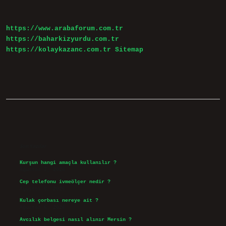
Nelerdir
https://www.arabaforum.com.tr
https://baharkizyurdu.com.tr
https://kolaykazanc.com.tr
Sitemap
Sidebar
Son Yazılar
Kurşun hangi amaçla kullanılır ?
Ağustos 7, 2026
Cep telefonu ivmeölçer nedir ?
Ağustos 6, 2026
Kulak çorbası nereye ait ?
Ağustos 6, 2026
Avcılık belgesi nasıl alınır Mersin ?