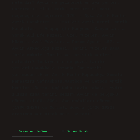
nelerdir? Aydın’da gezilecek en iyi yerler.
Güzelçamlı Milli Parkı önerilerini nasıl
seçeceğinizi öğrenin. 170. … Nysa Antik Kenti.
Antik Harabeler. … Tralleis Antik Kenti. Antik
Harabeler. … Arapapıştı Kanyonu. Kanyonlar. …
Yörük Ali Efe Müzesi. Özel Müzeler. Aydın
Müzesi. Özel Müzeler. … Forum Aydın. 157. …
Aydın Arkeoloji Müzesi. Tarihi Müzeler.Daha
fazla makale… Tarihi ve turistik yerleri
nelerdir? Türkiye’nin en güzel tarihi
yerleri.Pamukkale.İstanbul’un tarihi
yarımadası.Efes Antik Kenti.Kapadokya.Sümela
Manastırı.Safranbolu.Xanthos ve Letoon Antik
Kentleri.Nemrut DağıDaha fazla makale… Aydın
ilinin kısa tarihi nedir? Aydın’da Selçuklu
dönemi (1186-1300), Aydınoğulları dönemi
(1300-1426) ve Osmanlı dönemi (1426-1922)
arasında yer almaktadır. Osmanlı…
Aydının
Devamını okuyun
Yorum Bırak
Tarihi
Güzellikleri