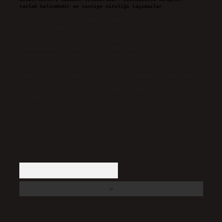
taslak halindedir ve tavsiye niteliği taşımazlar.
Sitemiz, 5651 Sayılı Kanun gereğince Bilgi Teknolojileri ve
İletişim Kurumu (BTK) tarafından onaylanmış bir Yer Sağlayıcı
olarak hizmet vermektedir. Bu nedenle, sitedeki içerikleri
proaktif olarak denetleme veya araştırma yükümlülüğümüz
bulunmamaktadır. Ancak, üyelerimiz yazdıkları içeriklerin
sorumluluğunu taşımakta olup, siteye üye olarak bu
sorumluluğu kabul etmiş sayılırlar.
Hukuka ve yasal düzenlemelere aykırı olduğunu düşündüğünüz
içerikleri,
backlinkpanelicomtr@gmail.com
adresine
bildirmeniz halinde, ilgili içerikler yasal süre içerisinde
sitemizden kaldırılacaktır.
Arama