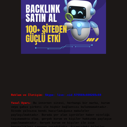
Reklam ve İletişim:
Skype: live:.cid.575569c608265c69
Yasal Uyarı:
Bu internet sitesi, herhangi bir marka, kurum
veya şahıs şirketi ile hiçbir bağlantısı bulunmamaktadır.
Sitede yalnızca kendi hazırladığımız makaleler
paylaşılmaktadır. Burada yer alan içerikler haber niteliği
taşımamakta olup, gerçek kurum ve kişiler hakkında paylaşım
yapılmamaktadır. Gerçek kurum ve kişiler ile isim
benzerlikleri tamamen tesadüfidir. Sitemizdeki bilgiler