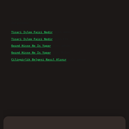
Son yorumlar
Ticari Işlem Faizi Nedir
için
admin
Ticari Işlem Faizi Nedir
için
Efe
Gwınd Hisse Ne Iş Yapar
için
admin
Gwınd Hisse Ne Iş Yapar
için
Bulut
Çilingirlik Belgesi Nasıl Alınır
için
admin