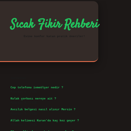
Sıcak Fikir Rehberi
Evine konfor katan pratik öneriler!
Sidebar
vd.casino
Son Yazılar
Cep telefonu ivmeölçer nedir ?
Ağustos 6, 2026
Kulak çorbası nereye ait ?
Ağustos 6, 2026
Avcılık belgesi nasıl alınır Mersin ?
Ağustos 5, 2026
Allah kelimesi Kuran’da kaç kez geçer ?
Ağustos 3, 2026