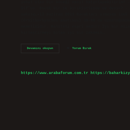
ishal olan bir böceği nasıl hatırlayabilirim? –
Sif’on. Küçük bir su birikintisine ne denir? – 
makale…•13 Haziran 2023 Bacakları olmayan inek 
(Ornithorhynchus anatinus) 39-60 cm uzunluğunda
memelisidir. Kaliteli espri nedir? İyi bir miza
birleştirmeyi bilen iyi bir zekanın…
Espriler
Devamını okuyun
Yorum Bırak
Nelerdir
https://www.arabaforum.com.tr
https://baharkizy