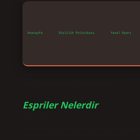
Anasayfa
Gizlilik Politikası
Yasal Uyarı
Etiket:
Ayakları olmayan inek nerede bulunur
Espriler Nelerdir
Tarih: Kasım 11, 2024
Soğuk espriler nelerdir? Bilmeceli soğuk şakala
örtüsüÜzüm ona baktığınızda siyaha dönerse, ilk