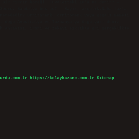
 Bir cırcır böceği. Tuvaletteki 10’a ne denir? –
Sosis. Sandalye boş mu? – Hayır, arçelik.Daha fazla
nerededir? Ornitorenk, ornitorenk veya gagalı memeli
, doğu Avustralya ve Tazmanya’ya özgü yarı deniz
h anlayışı, ironi ve zekayı sıklıkla gri gerçeklikle
urdu.com.tr
https://kolaykazanc.com.tr
Sitemap