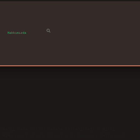
Hakkımızda
rHangi masa örtüsü masada kullanılmaz? – Bitki
 üzüm nasıl siyaha döner? – Ön kamerayı kullanarak