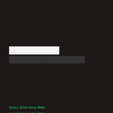
backlinkpanelicomtr@gmail.com
adresine
bildirmeniz halinde, ilgili içerikler yasal süre
içerisinde sitemizden kaldırılacaktır.
Arama
Son yorumlar
Ticari Işlem Faizi Nedir
için
admin