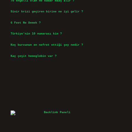
70 engelli olan ne kadar maaş alır ?
Ağustos 3, 2026
Sinir krizi geçiren birine ne iyi gelir ?
Temmuz 31, 2026
6 Feet Ne Demek ?
Temmuz 30, 2026
Türkiye’nin 10 numarası kim ?
Temmuz 29, 2026
Koç burcunun en nefret ettiği şey nedir ?
Temmuz 27, 2026
Kaç çeşit hemoglobin var ?
Temmuz 25, 2026