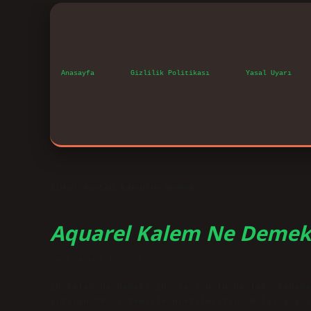
Anasayfa
Gizlilik Politikası
Yasal Uyarı
Etiket:
Asetatlı kalem ne demek
Aquarel Kalem Ne Demek
Tarih: Aralık 10, 2024
2H kalem ne demek? 2H, sert uçlu parlak, kademe
artıran SV sistemiyle üretilmiştir. Kolayca açı