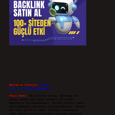
Reklam ve İletişim:
Skype:
live:.cid.575569c608265c69
Yasal Uyarı:
Bu internet sitesi, herhangi bir
marka, kurum veya şahıs şirketi ile hiçbir
bağlantısı bulunmamaktadır. Sitede yalnızca kendi
hazırladığımız makaleler paylaşılmaktadır. Burada
yer alan içerikler haber niteliği taşımamakta
olup, gerçek kurum ve kişiler hakkında paylaşım