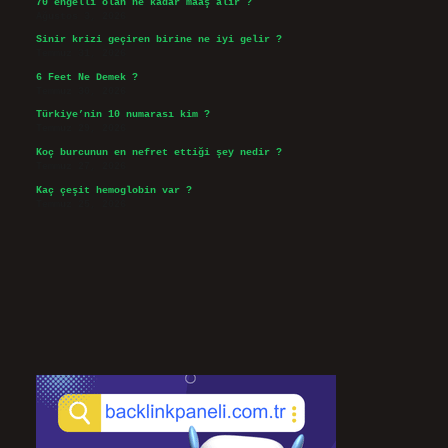
70 engelli olan ne kadar maaş alır ?
Ağustos 3, 2026
Sinir krizi geçiren birine ne iyi gelir ?
Temmuz 31, 2026
6 Feet Ne Demek ?
Temmuz 30, 2026
Türkiye’nin 10 numarası kim ?
Temmuz 29, 2026
Koç burcunun en nefret ettiği şey nedir ?
Temmuz 27, 2026
Kaç çeşit hemoglobin var ?
Temmuz 25, 2026