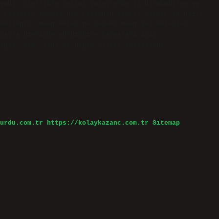
vabı, özellikle şeffaf yüzeylerde iz bırakabilen ve
 kalemler normal bir kalemden farklı olarak su bazlı
kullanır. Neon kalem ne demek? Neon jel kalemler,
sayfa üzerinde pürüzsüzce kaymaları için
kağıt, cam, ayna ve diğer cilalı yüzeylerde
urdu.com.tr
https://kolaykazanc.com.tr
Sitemap