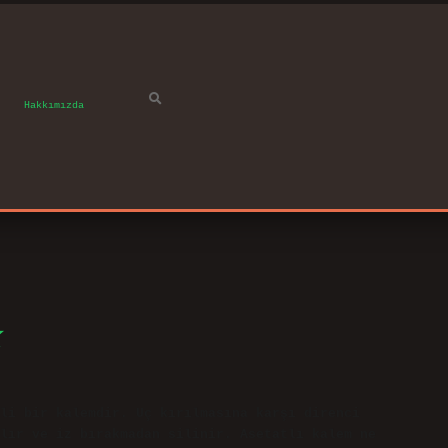
Hakkımızda
li bir kalemdir. Uç kırılmasına karşı direnci
lır ve iz bırakmadan silinir. Asetatlı kalem ne