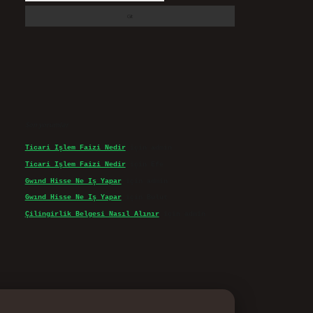
Son yorumlar
Ticari Işlem Faizi Nedir
için
admin
Ticari Işlem Faizi Nedir
için
Efe
Gwınd Hisse Ne Iş Yapar
için
admin
Gwınd Hisse Ne Iş Yapar
için
Bulut
Çilingirlik Belgesi Nasıl Alınır
için
admin