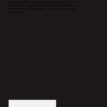
yapılmamaktadır. Gerçek kurum ve kişiler ile isim
benzerlikleri tamamen tesadüfidir. Sitemizdeki
bilgiler taslak halindedir ve tavsiye niteliği
taşımazlar.
Sitemiz, 5651 Sayılı Kanun gereğince Bilgi
Teknolojileri ve İletişim Kurumu (BTK) tarafından
onaylanmış bir Yer Sağlayıcı olarak hizmet
vermektedir. Bu nedenle, sitedeki içerikleri
proaktif olarak denetleme veya araştırma
yükümlülüğümüz bulunmamaktadır. Ancak, üyelerimiz
yazdıkları içeriklerin sorumluluğunu taşımakta
olup, siteye üye olarak bu sorumluluğu kabul
etmiş sayılırlar.
Hukuka ve yasal düzenlemelere aykırı olduğunu
düşündüğünüz içerikleri,
backlinkpanelicomtr@gmail.com
adresine
bildirmeniz halinde, ilgili içerikler yasal süre
içerisinde sitemizden kaldırılacaktır.
Arama