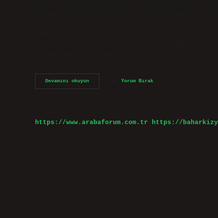
demek? Asetat kalem nedir sorusunun en basit ce
kuruduktan sonra solmayan bir kalem türüdür. Bu
mürekkep yerine özel asetat bazlı bir mürekkep 
zengin, canlı bir “parlak” neon renk üretirken 
katılaştırılmış jelden yapılır. Jel dokuları, 
kullanılmalarını sağlar. Sihirli kalem…
Aquarel
Devamını okuyun
Yorum Bırak
Kalem
Ne
Demek
https://www.arabaforum.com.tr
https://baharkizy