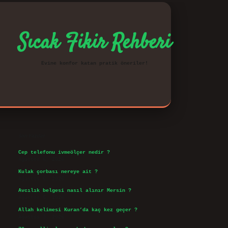
Sıcak Fikir Rehberi
Evine konfor katan pratik öneriler!
Sidebar
vd.casino
Son Yazılar
Cep telefonu ivmeölçer nedir ?
Ağustos 6, 2026
Kulak çorbası nereye ait ?
Ağustos 6, 2026
Avcılık belgesi nasıl alınır Mersin ?
Ağustos 5, 2026
Allah kelimesi Kuran’da kaç kez geçer ?
Ağustos 3, 2026