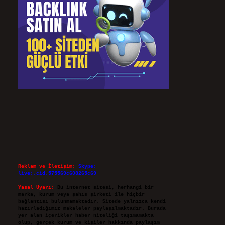
Reklam ve İletişim:
Skype:
live:.cid.575569c608265c69
Yasal Uyarı:
Bu internet sitesi, herhangi bir
marka, kurum veya şahıs şirketi ile hiçbir
bağlantısı bulunmamaktadır. Sitede yalnızca kendi
hazırladığımız makaleler paylaşılmaktadır. Burada
yer alan içerikler haber niteliği taşımamakta
olup, gerçek kurum ve kişiler hakkında paylaşım