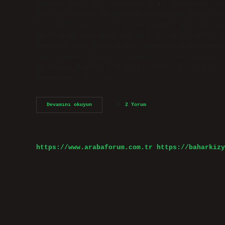
invaziv bakteriyel hastalıkların, sepsis ve bak
gibi hastalıkların görülme sıklığında önemli az
nelerdir? “Aşılar, virüs ve bakteri gibi mikrop
kaldırarak veya bazı mikropların salgıladıkları
bunların bazı kısımlarını (genellikle antijenle
tasarlanmış biyolojik maddelerdir. Aşağıdakiler
Günümüzde hepatit (sarılık), difteri, tetanos, 
kabakulak, suçiçeği,…
Aşılar
Devamını okuyun
2 Yorum
Hangi
Hastalıklardan
Korur
https://www.arabaforum.com.tr
https://baharkizy