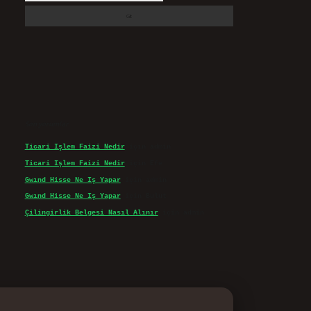
Son yorumlar
Ticari Işlem Faizi Nedir
için
admin
Ticari Işlem Faizi Nedir
için
Efe
Gwınd Hisse Ne Iş Yapar
için
admin
Gwınd Hisse Ne Iş Yapar
için
Bulut
Çilingirlik Belgesi Nasıl Alınır
için
admin