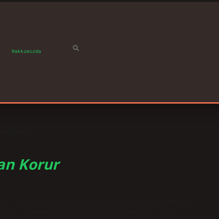
Hakkımızda
klardandır
an Korur
 ve kapsamlı aşılama çalışmaları sayesinde Hepatit
ların, pnömokok ve Hib ilişkili menenjit gibi