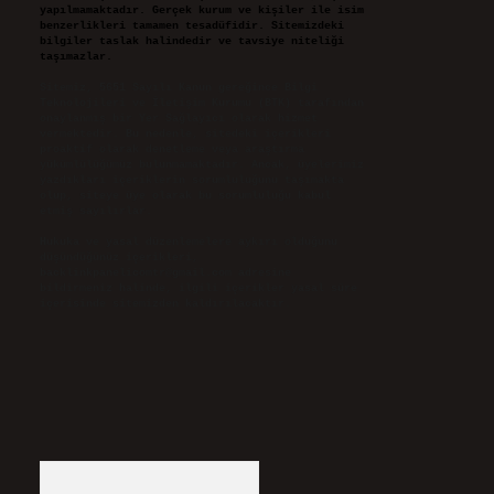
yapılmamaktadır. Gerçek kurum ve kişiler ile isim
benzerlikleri tamamen tesadüfidir. Sitemizdeki
bilgiler taslak halindedir ve tavsiye niteliği
taşımazlar.
Sitemiz, 5651 Sayılı Kanun gereğince Bilgi
Teknolojileri ve İletişim Kurumu (BTK) tarafından
onaylanmış bir Yer Sağlayıcı olarak hizmet
vermektedir. Bu nedenle, sitedeki içerikleri
proaktif olarak denetleme veya araştırma
yükümlülüğümüz bulunmamaktadır. Ancak, üyelerimiz
yazdıkları içeriklerin sorumluluğunu taşımakta
olup, siteye üye olarak bu sorumluluğu kabul
etmiş sayılırlar.
Hukuka ve yasal düzenlemelere aykırı olduğunu
düşündüğünüz içerikleri,
backlinkpanelicomtr@gmail.com
adresine
bildirmeniz halinde, ilgili içerikler yasal süre
içerisinde sitemizden kaldırılacaktır.
Arama