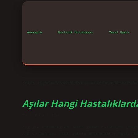
Anasayfa
Gizlilik Politikası
Yasal Uyarı
Etiket:
Aşağıdakilerden hangisi aşı ile korunabilen hastalı
Aşılar Hangi Hastalıklard
Tarih: Eylül 8, 2024
Aşı ile korunabilen hastalıklar nelerdir? Etkin
A-B ve boğmaca gibi aşıyla önlenebilir hastalık