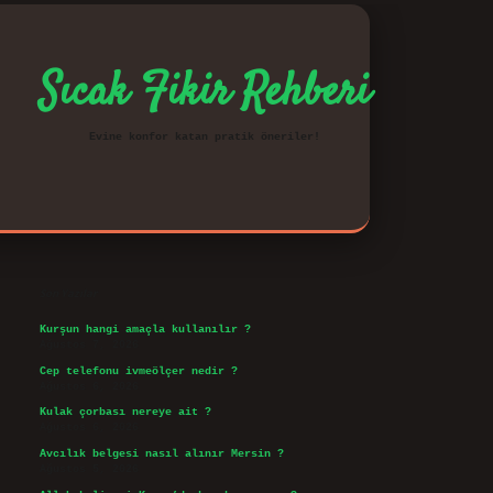
Sıcak Fikir Rehberi
Evine konfor katan pratik öneriler!
Sidebar
vd.casino
Son Yazılar
Kurşun hangi amaçla kullanılır ?
Ağustos 7, 2026
Cep telefonu ivmeölçer nedir ?
Ağustos 6, 2026
Kulak çorbası nereye ait ?
Ağustos 6, 2026
Avcılık belgesi nasıl alınır Mersin ?
Ağustos 5, 2026