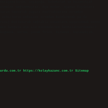
teriyemilerin, suçiçeği, kabakulak ve kızamıkçık
almalar sağlanmıştır. Aşı nedir, aşının faydaları
ların hastalık yapıcı özelliklerini ortadan
 zehirlerin etkisini ortadan kaldırarak ya da
rini) kullanarak sağlıklı insanlara uygulanmak üzere
den hangisi aşı ile korunabilen hastalıklardandır?
boğmaca, verem, çocuk felci, kızamık, kızamıkçık,
urdu.com.tr
https://kolaykazanc.com.tr
Sitemap