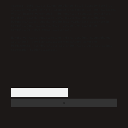
Sitemiz, 5651 Sayılı Kanun gereğince Bilgi Teknolojileri ve
İletişim Kurumu (BTK) tarafından onaylanmış bir Yer Sağlayıcı
olarak hizmet vermektedir. Bu nedenle, sitedeki içerikleri
proaktif olarak denetleme veya araştırma yükümlülüğümüz
bulunmamaktadır. Ancak, üyelerimiz yazdıkları içeriklerin
sorumluluğunu taşımakta olup, siteye üye olarak bu
sorumluluğu kabul etmiş sayılırlar.
Hukuka ve yasal düzenlemelere aykırı olduğunu düşündüğünüz
içerikleri,
backlinkpanelicomtr@gmail.com
adresine
bildirmeniz halinde, ilgili içerikler yasal süre içerisinde
sitemizden kaldırılacaktır.
Arama