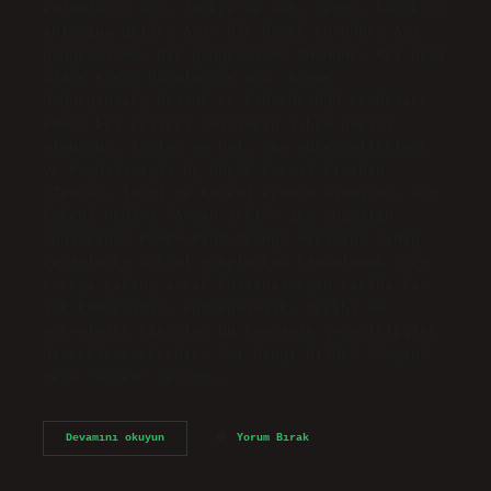
anlamları: Arı, Türkçe’de saf, temiz, katıksız
anlamına gelir. Arı, bir böcek türüdür. Arı
programlama, bir programlama türüdür. Arı neyi
ifade eder? Mitolojide arı, üreme,
doğurganlık, bolluk ve ölümsüzlüğü sembolize
eder; bal arıları şairlerin ilham perisi
olmuştur. Arılar ve bal, tüm mükemmellikleri
ve faydalarıyla üç büyük kutsal kitabın
(Tevrat, İncil ve Kuran) konusu olmuştur. Ari
kökeni nedir? “Aryan ırkı”, 19. yüzyılın
sonlarında Proto-Hint-Avrupa mirasına sahip
insanların ırksal gruplarını tanımlamak için
ortaya çıkan, artık kullanılmayan tarihi bir
ırk kavramıdır. Antropolojik, tarihi ve
arkeolojik kanıtlar bu kavramın geçerliliğini
desteklememektedir. Ari hangi dilde? “Aryan”
veya “Aryan” terimi,…
Ari
Devamını okuyun
Yorum Bırak
Manasi
Ne