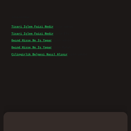
Son yorumlar
Ticari Işlem Faizi Nedir
için
admin
Ticari Işlem Faizi Nedir
için
Efe
Gwınd Hisse Ne Iş Yapar
için
admin
Gwınd Hisse Ne Iş Yapar
için
Bulut
Çilingirlik Belgesi Nasıl Alınır
için
admin
d.casino