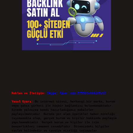
Reklam ve İletişim:
Skype: live:.cid.575569c608265c69
Yasal Uyarı:
Bu internet sitesi, herhangi bir marka, kurum
veya şahıs şirketi ile hiçbir bağlantısı bulunmamaktadır.
Sitede yalnızca kendi hazırladığımız makaleler
paylaşılmaktadır. Burada yer alan içerikler haber niteliği
taşımamakta olup, gerçek kurum ve kişiler hakkında paylaşım
yapılmamaktadır. Gerçek kurum ve kişiler ile isim
benzerlikleri tamamen tesadüfidir. Sitemizdeki bilgiler
taslak halindedir ve tavsiye niteliği taşımazlar.