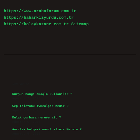
https://www.arabaforum.com.tr
https://baharkizyurdu.com.tr
https://kolaykazanc.com.tr
Sitemap
Sidebar
Son Yazılar
Kurşun hangi amaçla kullanılır ?
Ağustos 7, 2026
Cep telefonu ivmeölçer nedir ?
Ağustos 6, 2026
Kulak çorbası nereye ait ?
Ağustos 6, 2026
Avcılık belgesi nasıl alınır Mersin ?
Ağustos 5, 2026