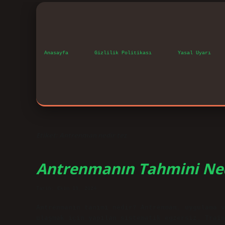
Anasayfa
Gizlilik Politikası
Yasal Uyarı
Etiket:
Antrenman nedir tez
Antrenmanın Tahmini Ne
Tarih: Ekim 19, 2024
Antrenmanın tanımı nedir? Antrenman, uygulama v
ulaşmak için yapılan sistematik egzersiz. Train