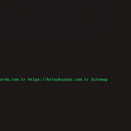
mında kullanılır. Antrenmanın anlamı nedir?
nsel, psikolojik ve motor yeteneklerini artıran bir
manı “sporcuların egzersizler yardımıyla fiziksel,
azırlığı” olarak tanımlar. Antrenmanın sıklığı
iminde tamamlanan antrenman seanslarının sayısını
lağan süresi bir haftadır. Antrenman nedir tez?
ra veya belirlenen hedeflere ulaşmak için,…
urdu.com.tr
https://kolaykazanc.com.tr
Sitemap