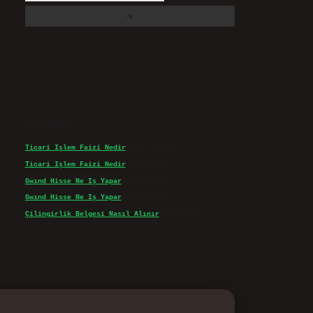
Son yorumlar
Ticari Işlem Faizi Nedir
için
admin
Ticari Işlem Faizi Nedir
için
Efe
Gwınd Hisse Ne Iş Yapar
için
admin
Gwınd Hisse Ne Iş Yapar
için
Bulut
Çilingirlik Belgesi Nasıl Alınır
için
admin