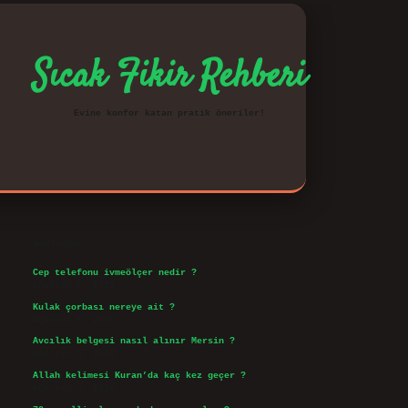
Sıcak Fikir Rehberi
Evine konfor katan pratik öneriler!
Sidebar
vd.casino
Son Yazılar
Cep telefonu ivmeölçer nedir ?
Ağustos 6, 2026
Kulak çorbası nereye ait ?
Ağustos 6, 2026
Avcılık belgesi nasıl alınır Mersin ?
Ağustos 5, 2026
Allah kelimesi Kuran’da kaç kez geçer ?
Ağustos 3, 2026