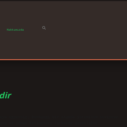
Hakkımızda
dir
eya egzersiz; Herhangi bir alanda istenilen seviyeye
ing ve idman kelimeleri Türkçede genellikle