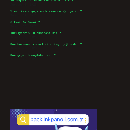
70 engelli olan ne kadar maaş alır ?
Ağustos 3, 2026
Sinir krizi geçiren birine ne iyi gelir ?
Temmuz 31, 2026
6 Feet Ne Demek ?
Temmuz 30, 2026
Türkiye’nin 10 numarası kim ?
Temmuz 29, 2026
Koç burcunun en nefret ettiği şey nedir ?
Temmuz 27, 2026
Kaç çeşit hemoglobin var ?
Temmuz 25, 2026