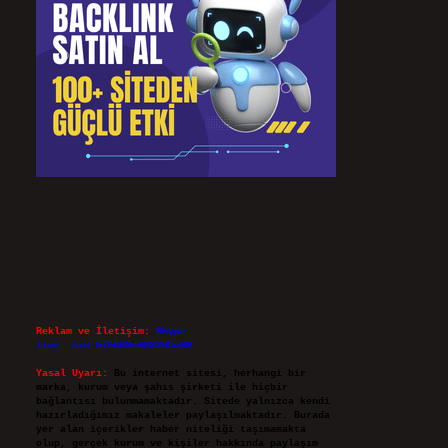
Reklam ve İletişim:
Skype:
live:.cid.575569c608265c69
Yasal Uyarı:
Bu internet sitesi, herhangi bir
marka, kurum veya şahıs şirketi ile hiçbir
bağlantısı bulunmamaktadır. Sitede yalnızca kendi
hazırladığımız makaleler paylaşılmaktadır. Burada
yer alan içerikler haber niteliği taşımamakta
olup, gerçek kurum ve kişiler hakkında paylaşım