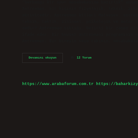
“herhangi bir spor müsabakasına hazırlık” anla
Antrenman, bir kişinin fizyolojik, teknik, zihi
aktivitedir. Antrenman bilimci Matveyev, antren
teknik, taktik, zihinsel, psikolojik ve motor h
nedir? Antrenman sıklığı, belirli bir zaman dil
ifade eder. Bir kuvvet antrenmanı programının o
Antrenman; Bir bireyin veya takımın, müsabakala
Antrenmanın
Devamını okuyun
12 Yorum
Tahmini
Nedir
https://www.arabaforum.com.tr
https://baharkizy