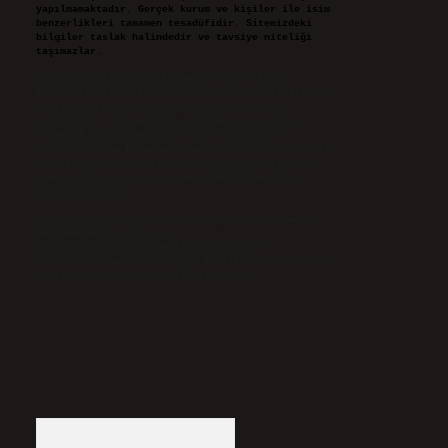
yapılmamaktadır. Gerçek kurum ve kişiler ile isim
benzerlikleri tamamen tesadüfidir. Sitemizdeki
bilgiler taslak halindedir ve tavsiye niteliği
taşımazlar.
Sitemiz, 5651 Sayılı Kanun gereğince Bilgi
Teknolojileri ve İletişim Kurumu (BTK) tarafından
onaylanmış bir Yer Sağlayıcı olarak hizmet
vermektedir. Bu nedenle, sitedeki içerikleri
proaktif olarak denetleme veya araştırma
yükümlülüğümüz bulunmamaktadır. Ancak, üyelerimiz
yazdıkları içeriklerin sorumluluğunu taşımakta
olup, siteye üye olarak bu sorumluluğu kabul
etmiş sayılırlar.
Hukuka ve yasal düzenlemelere aykırı olduğunu
düşündüğünüz içerikleri,
backlinkpanelicomtr@gmail.com
adresine
bildirmeniz halinde, ilgili içerikler yasal süre
içerisinde sitemizden kaldırılacaktır.
Arama