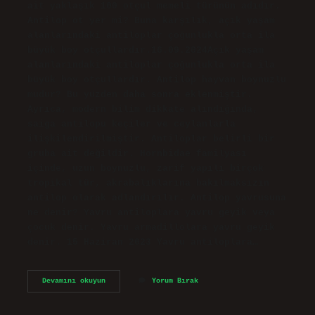
ait yaklaşık 100 otçul memeli türünün adıdır.
Antilop ot yer mi? Buna karşılık, açık yaşam
alanlarındaki antiloplar çoğunlukla orta ila
büyük boy otçullardır.16.09.2024Açık yaşam
alanlarındaki antiloplar çoğunlukla orta ila
büyük boy otçullardır. Antilop hayvan boynuzlu
mudur? Bu yüzden daha sonra eklenmiştir.
Ayrıca, modern bilim dikkate alındığında,
saiga antilopu keçiler ve ceylanlarla
ilişkilendirilmiştir. Antiloplar belirli bir
gruba ait değildir. Hornbidae familyası
içinde, uzun boynuzlu, zarif yapılı birçok
tropikal tür, akrabalıklarına bakılmaksızın
antilop olarak adlandırılır. Antilop yavrusuna
ne denir? Yavru antiloplara yavru geyik veya
çocuk denir. Yavru armadillolara yavru geyik
denir. 15 Haziran 2023 Yavru antiloplara…
Antilop
Devamını okuyun
Yorum Bırak
Etçil
Mi
Otçul