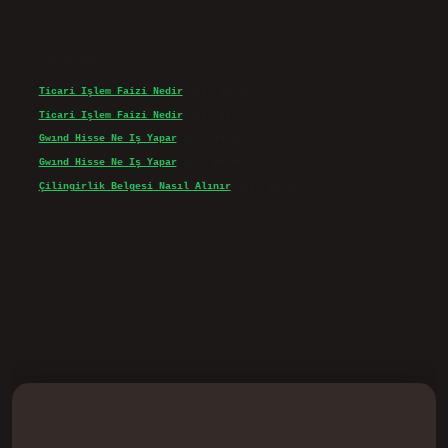
Son yorumlar
Ticari Işlem Faizi Nedir
için
admin
Ticari Işlem Faizi Nedir
için
Efe
Gwınd Hisse Ne Iş Yapar
için
admin
Gwınd Hisse Ne Iş Yapar
için
Bulut
Çilingirlik Belgesi Nasıl Alınır
için
admin
d.casino