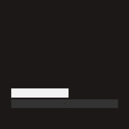
Sitemiz, 5651 Sayılı Kanun gereğince Bilgi Teknolojileri ve
İletişim Kurumu (BTK) tarafından onaylanmış bir Yer Sağlayıcı
olarak hizmet vermektedir. Bu nedenle, sitedeki içerikleri
proaktif olarak denetleme veya araştırma yükümlülüğümüz
bulunmamaktadır. Ancak, üyelerimiz yazdıkları içeriklerin
sorumluluğunu taşımakta olup, siteye üye olarak bu
sorumluluğu kabul etmiş sayılırlar.
Hukuka ve yasal düzenlemelere aykırı olduğunu düşündüğünüz
içerikleri,
backlinkpanelicomtr@gmail.com
adresine
bildirmeniz halinde, ilgili içerikler yasal süre içerisinde
sitemizden kaldırılacaktır.
Arama