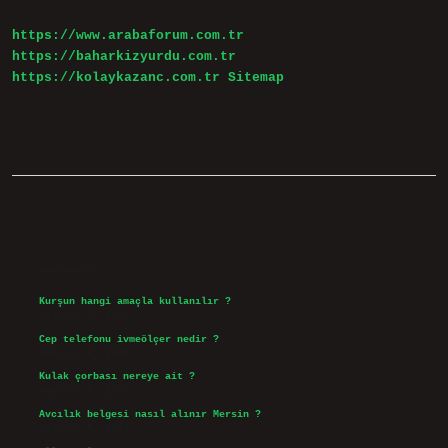
Mu
https://www.arabaforum.com.tr
https://baharkizyurdu.com.tr
https://kolaykazanc.com.tr
Sitemap
Sidebar
Son Yazılar
Kurşun hangi amaçla kullanılır ?
Ağustos 7, 2026
Cep telefonu ivmeölçer nedir ?
Ağustos 6, 2026
Kulak çorbası nereye ait ?
Ağustos 6, 2026
Avcılık belgesi nasıl alınır Mersin ?
Ağustos 5, 2026