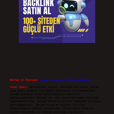
Reklam ve İletişim:
Skype: live:.cid.575569c608265c69
Yasal Uyarı:
Bu internet sitesi, herhangi bir marka, kurum
veya şahıs şirketi ile hiçbir bağlantısı bulunmamaktadır.
Sitede yalnızca kendi hazırladığımız makaleler
paylaşılmaktadır. Burada yer alan içerikler haber niteliği
taşımamakta olup, gerçek kurum ve kişiler hakkında paylaşım
yapılmamaktadır. Gerçek kurum ve kişiler ile isim
benzerlikleri tamamen tesadüfidir. Sitemizdeki bilgiler
taslak halindedir ve tavsiye niteliği taşımazlar.