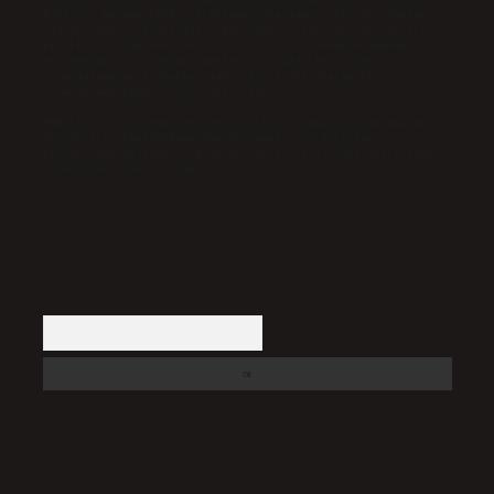
İletişim Kurumu (BTK) tarafından onaylanmış bir Yer Sağlayıcı
olarak hizmet vermektedir. Bu nedenle, sitedeki içerikleri
proaktif olarak denetleme veya araştırma yükümlülüğümüz
bulunmamaktadır. Ancak, üyelerimiz yazdıkları içeriklerin
sorumluluğunu taşımakta olup, siteye üye olarak bu
sorumluluğu kabul etmiş sayılırlar.
Hukuka ve yasal düzenlemelere aykırı olduğunu düşündüğünüz
içerikleri,
backlinkpanelicomtr@gmail.com
adresine
bildirmeniz halinde, ilgili içerikler yasal süre içerisinde
sitemizden kaldırılacaktır.
Arama