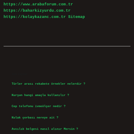
https://www.arabaforum.com.tr
https://baharkizyurdu.com.tr
https://kolaykazanc.com.tr
Sitemap
Sidebar
Son Yazılar
Türler arası rekabete örnekler nelerdir ?
Ağustos 9, 2026
Kurşun hangi amaçla kullanılır ?
Ağustos 7, 2026
Cep telefonu ivmeölçer nedir ?
Ağustos 6, 2026
Kulak çorbası nereye ait ?
Ağustos 6, 2026
Avcılık belgesi nasıl alınır Mersin ?
Ağustos 5, 2026