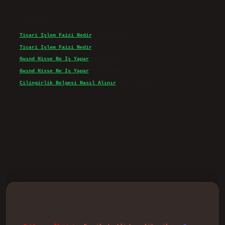
Son yorumlar
Ticari Işlem Faizi Nedir
için
admin
Ticari Işlem Faizi Nedir
için
Efe
Gwınd Hisse Ne Iş Yapar
için
admin
Gwınd Hisse Ne Iş Yapar
için
Bulut
Çilingirlik Belgesi Nasıl Alınır
için
admin
vd.casino