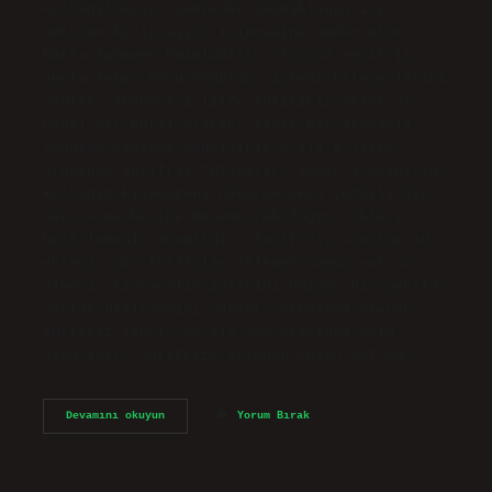
kullanılmazsa, yanmadan kaynaklanan ısı
motorun hızla aşırı ısınmasına neden olur.
Hatta tamamen bozulabilir. Ayrıca antifriz,
suyla temas eden soğutma sistemi bileşenlerini
yağlar. Arabaya 1 litre antifiriz yeter mi?
Genel bir kural olarak, tipik bir arabanın
soğutma sistemi genellikle 4 ila 8 litre
arasında antifriz tutabilir, ancak aracınızın
kullanım kılavuzuna bakarak veya yetkili bir
servis merkezine başvurarak doğru miktarı
belirlemeniz önemlidir. Antifiriz üzerine su
eklenir mi? Antifrize eklenen suyun saf su
olması, kimyasalın işlevini düzgün bir şekilde
yerine getirmesini sağlar. Ortalama olarak,
antifriz tankı %35 ila %50 arasında dolu
olmalıdır. Antifrize eklenen suyun saf su…
Antifiriz
Devamını okuyun
Yorum Bırak
Az
Olursa
Ne
Olur