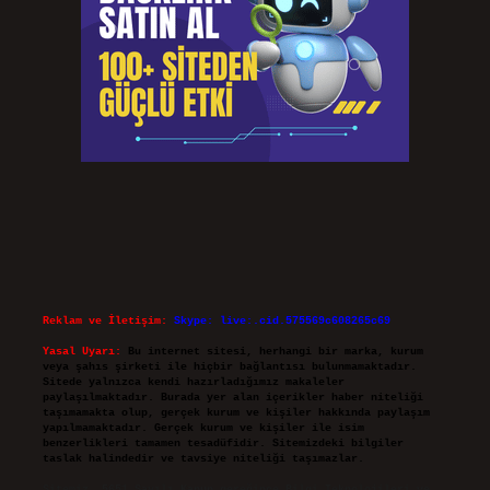
Reklam ve İletişim:
Skype: live:.cid.575569c608265c69
Yasal Uyarı:
Bu internet sitesi, herhangi bir marka, kurum
veya şahıs şirketi ile hiçbir bağlantısı bulunmamaktadır.
Sitede yalnızca kendi hazırladığımız makaleler
paylaşılmaktadır. Burada yer alan içerikler haber niteliği
taşımamakta olup, gerçek kurum ve kişiler hakkında paylaşım
yapılmamaktadır. Gerçek kurum ve kişiler ile isim
benzerlikleri tamamen tesadüfidir. Sitemizdeki bilgiler
taslak halindedir ve tavsiye niteliği taşımazlar.
Sitemiz, 5651 Sayılı Kanun gereğince Bilgi Teknolojileri ve