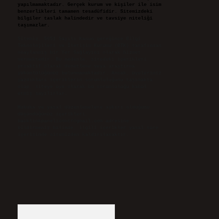
yapılmamaktadır. Gerçek kurum ve kişiler ile isim
benzerlikleri tamamen tesadüfidir. Sitemizdeki
bilgiler taslak halindedir ve tavsiye niteliği
taşımazlar.
Sitemiz, 5651 Sayılı Kanun gereğince Bilgi
Teknolojileri ve İletişim Kurumu (BTK) tarafından
onaylanmış bir Yer Sağlayıcı olarak hizmet
vermektedir. Bu nedenle, sitedeki içerikleri
proaktif olarak denetleme veya araştırma
yükümlülüğümüz bulunmamaktadır. Ancak, üyelerimiz
yazdıkları içeriklerin sorumluluğunu taşımakta
olup, siteye üye olarak bu sorumluluğu kabul
etmiş sayılırlar.
Hukuka ve yasal düzenlemelere aykırı olduğunu
düşündüğünüz içerikleri,
backlinkpanelicomtr@gmail.com
adresine
bildirmeniz halinde, ilgili içerikler yasal süre
içerisinde sitemizden kaldırılacaktır.
Arama