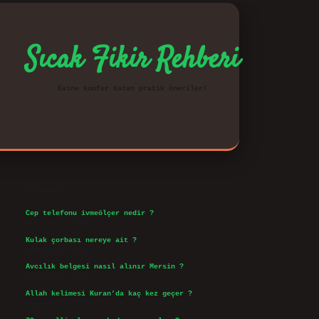
Sıcak Fikir Rehberi
Evine konfor katan pratik öneriler!
Sidebar
vd.casino
Son Yazılar
Cep telefonu ivmeölçer nedir ?
Ağustos 6, 2026
Kulak çorbası nereye ait ?
Ağustos 6, 2026
Avcılık belgesi nasıl alınır Mersin ?
Ağustos 5, 2026
Allah kelimesi Kuran’da kaç kez geçer ?
Ağustos 3, 2026