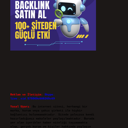
Reklam ve İletişim:
Skype:
live:.cid.575569c608265c69
Yasal Uyarı:
Bu internet sitesi, herhangi bir
marka, kurum veya şahıs şirketi ile hiçbir
bağlantısı bulunmamaktadır. Sitede yalnızca kendi
hazırladığımız makaleler paylaşılmaktadır. Burada
yer alan içerikler haber niteliği taşımamakta
olup, gerçek kurum ve kişiler hakkında paylaşım