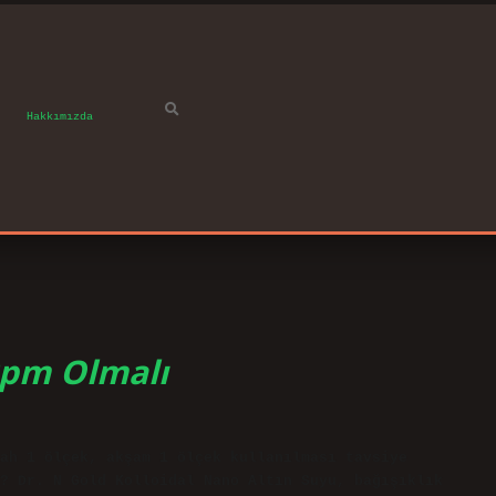
Hakkımızda
 Ppm Olmalı
ah 1 ölçek, akşam 1 ölçek kullanılması tavsiye
? Dr. N Gold Kolloidal Nano Altın Suyu, bağışıklık