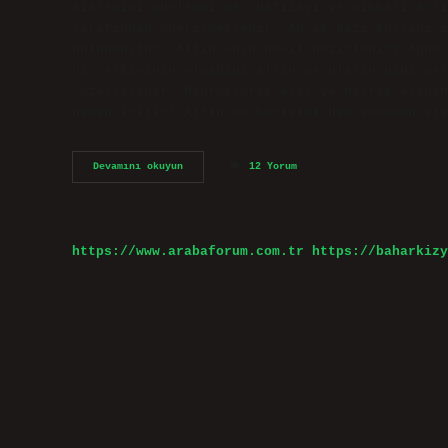
sistemini güçlendirme, hafızayı ve dikkati artı
tarafından önerilmektedir. Ancak bazı kullanıcı
bulunmuştur. Altın suyu nasıl hazırlanır? Aqua 
hiç etkisinin olmadığı altın ve platin gibi met
çözeltisidir. Hidroklorik asit ve nitrik asidin
neden içilir? Altın su karışımı hem vücudun ele
Kolloidal
Devamını okuyun
12 Yorum
Altın
Suyu
Kaç
Ppm
Olmalı
https://www.arabaforum.com.tr
https://baharkizy