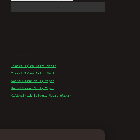
Son yorumlar
Ticari Işlem Faizi Nedir
için
admin
Ticari Işlem Faizi Nedir
için
Efe
Gwınd Hisse Ne Iş Yapar
için
admin
Gwınd Hisse Ne Iş Yapar
için
Bulut
Çilingirlik Belgesi Nasıl Alınır
için
admin