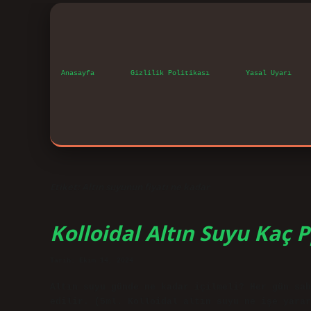
Anasayfa
Gizlilik Politikası
Yasal Uyarı
Etiket:
Altın suyunun fiyatı ne kadar
Kolloidal Altın Suyu Kaç
Tarih: Ekim 14, 2024
Altın suyu günde ne kadar içilmeli? Her gün sab
edilir. (5ml. Kolloidal altın suyu ne işe yarar