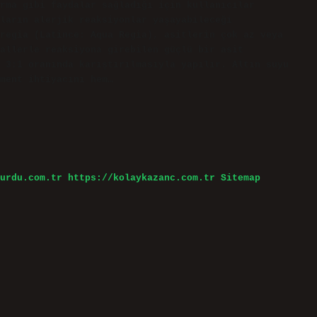
rma gibi faydalar sağladığı için kullanıcılar
ların alerjik reaksiyonlar yaşayabileceği
regia (Latince: Aqua Regia), asitlerin çok az veya
allerle reaksiyona girebilen güçlü bir asit
 3:1 oranında karıştırılmasıyla yapılır. Altın suyu
ment ihtiyacını hem…
urdu.com.tr
https://kolaykazanc.com.tr
Sitemap