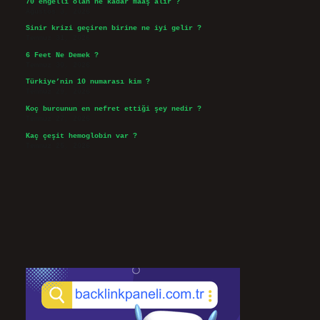
70 engelli olan ne kadar maaş alır ?
Ağustos 3, 2026
Sinir krizi geçiren birine ne iyi gelir ?
Temmuz 31, 2026
6 Feet Ne Demek ?
Temmuz 30, 2026
Türkiye’nin 10 numarası kim ?
Temmuz 29, 2026
Koç burcunun en nefret ettiği şey nedir ?
Temmuz 27, 2026
Kaç çeşit hemoglobin var ?
Temmuz 25, 2026