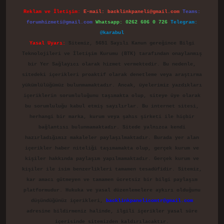
Reklam ve İletişim:
E-mail:
backlinkpaneli@gmail.com
Teams:
forumhizmeti@gmail.com
Whatsapp: 0262 606 0 726
Telegram:
@karabul
Yasal Uyarı:
Sitemiz, 5651 Sayılı Kanun gereğince Bilgi
Teknolojileri ve İletişim Kurumu (BTK) tarafından onaylanmış
bir Yer Sağlayıcı olarak hizmet vermektedir. Bu nedenle,
sitedeki içerikleri proaktif olarak denetleme veya araştırma
yükümlülüğümüz bulunmamaktadır. Ancak, üyelerimiz yazdıkları
içeriklerin sorumluluğunu taşımakta olup, siteye üye olarak
bu sorumluluğu kabul etmiş sayılırlar. Bu internet sitesi,
herhangi bir marka, kurum veya şahıs şirketi ile hiçbir
bağlantısı bulunmamaktadır. Sitede yalnızca kendi
hazırladığımız makaleler paylaşılmaktadır. Burada yer alan
içerikler haber niteliği taşımamakta olup, gerçek kurum ve
kişiler hakkında paylaşım yapılmamaktadır. Gerçek kurum ve
kişiler ile isim benzerlikleri tamamen tesadüfidir. Sitemiz,
kar amacı gütmeyen ve tamamen ücretsiz bir bilgi paylaşım
platformudur. Hukuka ve yasal düzenlemelere aykırı olduğunu
düşündüğünüz içerikleri,
backlinkpanelicomtr@gmail.com
adresine bildirmeniz halinde, ilgili içerikler yasal süre
içerisinde sitemizden kaldırılacaktır.