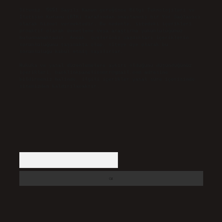
Sitemiz, 5651 Sayılı Kanun gereğince Bilgi Teknolojileri ve
İletişim Kurumu (BTK) tarafından onaylanmış bir Yer Sağlayıcı
olarak hizmet vermektedir. Bu nedenle, sitedeki içerikleri
proaktif olarak denetleme veya araştırma yükümlülüğümüz
bulunmamaktadır. Ancak, üyelerimiz yazdıkları içeriklerin
sorumluluğunu taşımakta olup, siteye üye olarak bu
sorumluluğu kabul etmiş sayılırlar.
Hukuka ve yasal düzenlemelere aykırı olduğunu düşündüğünüz
içerikleri,
backlinkpanelicomtr@gmail.com
adresine
bildirmeniz halinde, ilgili içerikler yasal süre içerisinde
sitemizden kaldırılacaktır.
Arama