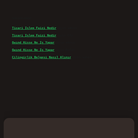
Son yorumlar
Ticari Işlem Faizi Nedir
için
admin
Ticari Işlem Faizi Nedir
için
Efe
Gwınd Hisse Ne Iş Yapar
için
admin
Gwınd Hisse Ne Iş Yapar
için
Bulut
Çilingirlik Belgesi Nasıl Alınır
için
admin
vd.casino