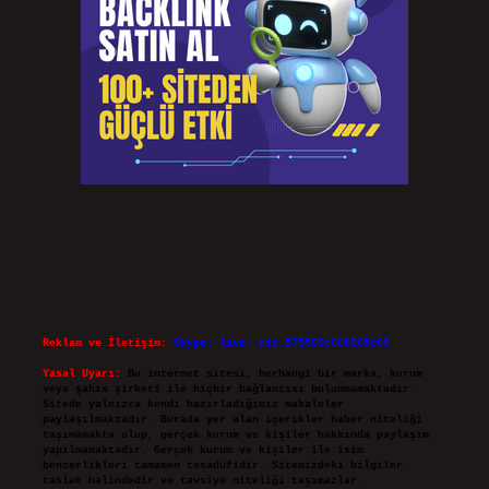
Reklam ve İletişim:
Skype: live:.cid.575569c608265c69
Yasal Uyarı:
Bu internet sitesi, herhangi bir marka, kurum
veya şahıs şirketi ile hiçbir bağlantısı bulunmamaktadır.
Sitede yalnızca kendi hazırladığımız makaleler
paylaşılmaktadır. Burada yer alan içerikler haber niteliği
taşımamakta olup, gerçek kurum ve kişiler hakkında paylaşım
yapılmamaktadır. Gerçek kurum ve kişiler ile isim
benzerlikleri tamamen tesadüfidir. Sitemizdeki bilgiler
taslak halindedir ve tavsiye niteliği taşımazlar.