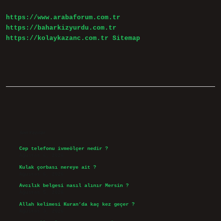
https://www.arabaforum.com.tr
https://baharkizyurdu.com.tr
https://kolaykazanc.com.tr
Sitemap
Sidebar
Son Yazılar
Cep telefonu ivmeölçer nedir ?
Ağustos 6, 2026
Kulak çorbası nereye ait ?
Ağustos 6, 2026
Avcılık belgesi nasıl alınır Mersin ?
Ağustos 5, 2026
Allah kelimesi Kuran’da kaç kez geçer ?
Ağustos 3, 2026