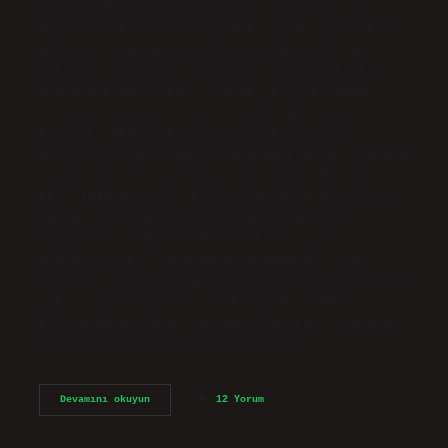
Amerika Birleşik Devletleri ve Fransa ile
Sovyetler Birliği arasındaki görüş ayrılıkları
giderek daha da keskinleşmeye başladı. Bir
noktada, işbirliği olasılığı ortadan kalktı.
Almanya Doğu ve Batı olarak ikiye bölündü.
Almanya ne zaman 2’ye ayrıldı? Birleşik
Krallık, ABD ve Fransa işgal bölgelerini
birleştirerek 23 Mayıs 1949’da Federal Almanya
Cumhuriyeti’ni kurdular. Sovyetler Birliği, 7
Ekim 1949’da işgal bölgesinde Doğu Almanya’yı
kurdu. Almanya neden 2’ye bölündü? Şehir,
Sovyetler ve Batılı Müttefikler siyasi
nedenlerle bir anlaşmaya varamadığı için
bölündü ve 1961’de Berlin Duvarı’nın inşasıyla
şehir resmen duvarlarla bölündü. 1989’da
Berlin Duvarı’nın yıkılmasıyla şehir yeniden
birleşti. Almanya kaça ayrılır? 3…
Almanya
Devamını okuyun
12 Yorum
Kaça
Ayrıldı